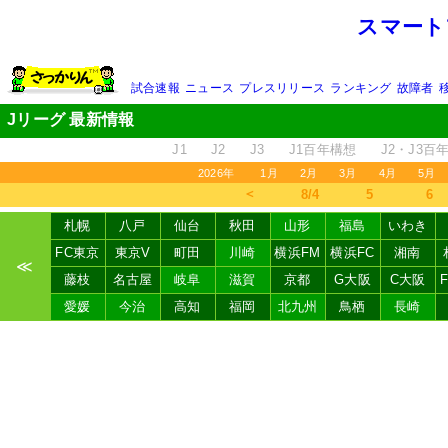
スマート
試合速報
ニュース
プレスリリース
ランキング
故障者
Jリーグ 最新情報
J1
J2
J3
J1百年構想
J2・J3百
2026年
1月
2月
3月
4月
5月
＜
8/4
5
6
札幌
八戸
仙台
秋田
山形
福島
いわき
FC東京
東京V
町田
川崎
横浜FM
横浜FC
湘南
≪
藤枝
名古屋
岐阜
滋賀
京都
G大阪
C大阪
愛媛
今治
高知
福岡
北九州
鳥栖
長崎