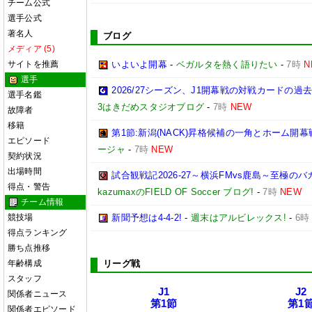
チーム公式
選手公式
著名人
ブログ
メディア (5)
サイトを推薦
いよいよ開幕
-
ベガルタを熱く語りたい
-
7時
N
選手
2026/27シーズン、J1開幕戦の対戦カードの
選手名鑑
3はきだめスタジオブログ
-
7時
NEW
故障者
移籍
第1節:新潟(NACK)昇格候補の一角とホーム開幕
エピソード
ージャ
-
7時
NEW
契約状況
出場時間
試合観戦記2026-27～横浜FMvs鹿島～至極
得点・警告
kazumaxのFIELD OF Soccer ブログ!
-
7時
NEW
チーム情報
競技場
新聞予想は4-4-2!
-
週末はアルビレックス!
-
6時
得点ランキング
勝ち点推移
年齢構成
リーグ戦
スタッフ
J1
J2
関係者ニュース
第1節
第1
関係者エピソード