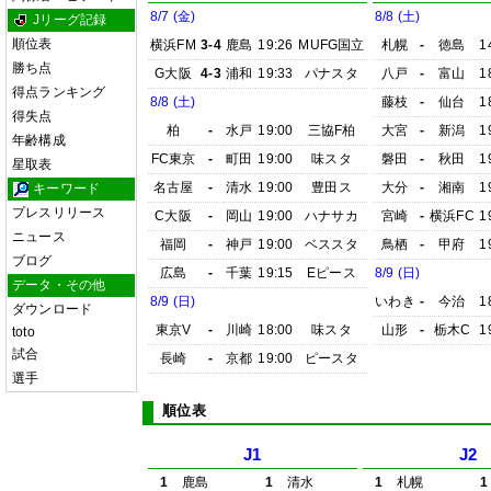
8/7 (金)
8/8 (土)
Jリーグ記録
順位表
横浜FM
3-4
鹿島
19:26
MUFG国立
札幌
-
徳島
1
勝ち点
G大阪
4-3
浦和
19:33
パナスタ
八戸
-
富山
1
得点ランキング
8/8 (土)
藤枝
-
仙台
1
得失点
柏
-
水戸
19:00
三協F柏
大宮
-
新潟
1
年齢構成
FC東京
-
町田
19:00
味スタ
磐田
-
秋田
1
星取表
名古屋
-
清水
19:00
豊田ス
大分
-
湘南
1
キーワード
プレスリリース
C大阪
-
岡山
19:00
ハナサカ
宮崎
-
横浜FC
1
ニュース
福岡
-
神戸
19:00
ベススタ
鳥栖
-
甲府
1
ブログ
広島
-
千葉
19:15
Eピース
8/9 (日)
データ・その他
8/9 (日)
いわき
-
今治
1
ダウンロード
東京V
-
川崎
18:00
味スタ
山形
-
栃木C
1
toto
試合
長崎
-
京都
19:00
ピースタ
選手
順位表
J1
J2
1
鹿島
1
清水
1
札幌
1