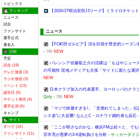
トピックス
ランキング
【2026/27明治安田J3リーグ】ミライロチケ
ニュース
試合
ファンサイト
ニュース
選手公式
【FC町田ゼルビア】頂を目指す歴史的シーズン
著名人
-
7時
NEW
日程
予定
バレンシア佐藤龍之介の活躍は「もはやニュース
試合 (19)
の可能性 現地メディアも主張「サイドに新たな選
テレビ放送 (3)
NEW
ラジオ放送 (5)
イベント (15)
日本クラブ加入の代表選手、ヨーロッパのクラ
誕生日 (5)
Qoly
-
7時
NEW
チケット発売 (4)
選手出演 (9)
「マジで綺麗すぎる!」「見惚れてしまった」伝
キャンプ
ンス姿”に大反響! なんとC・ロナウド婚約者も反応
サイト
すべて (16)
「ここが弱さなのかな」横浜FMは続々と、でも
ファンサイト (11)
宮市亮が悪夢の3-4逆転負けを分析
-
サッカーダイジ