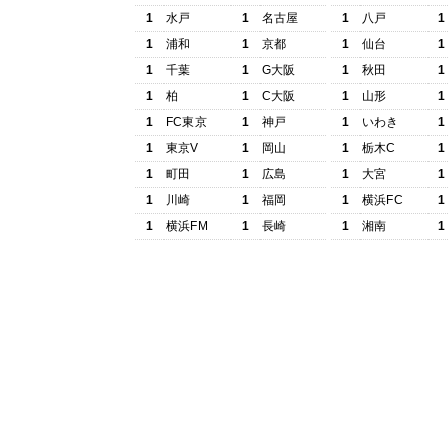
1
水戸
1
名古屋
1
八戸
1
1
浦和
1
京都
1
仙台
1
1
千葉
1
G大阪
1
秋田
1
1
柏
1
C大阪
1
山形
1
1
FC東京
1
神戸
1
いわき
1
1
東京V
1
岡山
1
栃木C
1
1
町田
1
広島
1
大宮
1
1
川崎
1
福岡
1
横浜FC
1
1
横浜FM
1
長崎
1
湘南
1