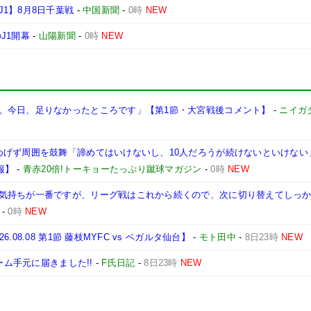
1】8月8日千葉戦
-
中国新聞
-
0時
NEW
J1開幕
-
山陽新聞
-
0時
NEW
。今日、足りなかったところです」【第1節・大宮戦後コメント】
-
ニイガ
げず周囲を鼓舞「諦めてはいけないし、10人だろうが続けないといけない」【2
2報】
-
青赤20倍!トーキョーたっぷり蹴球マガジン
-
0時
NEW
気持ちが一番ですが、リーグ戦はこれから続くので、次に切り替えてしっ
-
0時
NEW
8.08 第1節 藤枝MYFC vs ベガルタ仙台】
-
モト田中
-
8日23時
NEW
ーム手元に届きました!!
-
F氏日記
-
8日23時
NEW