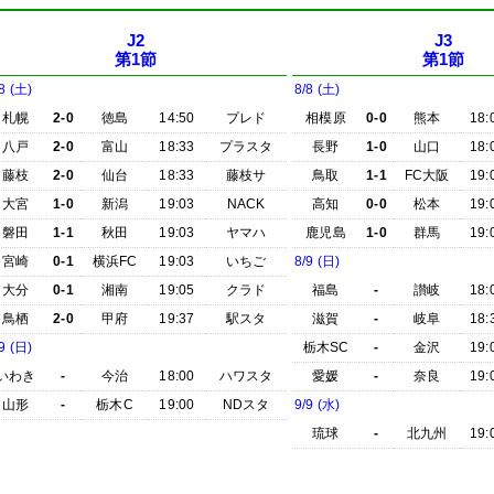
J2
J3
第1節
第1節
8 (土)
8/8 (土)
札幌
2-0
徳島
14:50
プレド
相模原
0-0
熊本
18:
八戸
2-0
富山
18:33
プラスタ
長野
1-0
山口
18:
藤枝
2-0
仙台
18:33
藤枝サ
鳥取
1-1
FC大阪
19:
大宮
1-0
新潟
19:03
NACK
高知
0-0
松本
19:
磐田
1-1
秋田
19:03
ヤマハ
鹿児島
1-0
群馬
19:
宮崎
0-1
横浜FC
19:03
いちご
8/9 (日)
大分
0-1
湘南
19:05
クラド
福島
-
讃岐
18:
鳥栖
2-0
甲府
19:37
駅スタ
滋賀
-
岐阜
18:
9 (日)
栃木SC
-
金沢
19:
いわき
-
今治
18:00
ハワスタ
愛媛
-
奈良
19:
山形
-
栃木C
19:00
NDスタ
9/9 (水)
琉球
-
北九州
19: