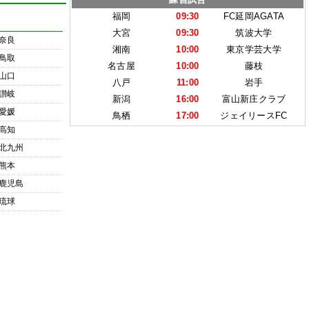
福岡
09:30
FC延岡AGATA
大宮
09:30
筑波大学
奈良
湘南
10:00
東京学芸大学
鳥取
名古屋
10:00
藤枝
山口
八戸
11:00
岩手
讃岐
新潟
16:00
富山新庄クラブ
愛媛
鳥栖
17:00
ジェイリースFC
高知
北九州
熊本
鹿児島
琉球