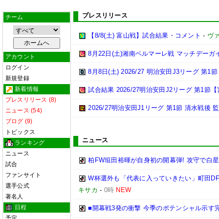
プレスリリース
チーム
【8/8(土) 富山戦】試合結果・コメント
-
ヴ
8月22日(土)湘南ベルマーレ戦 マッチデーガ
アカウント
ログイン
8月8日(土) 2026/27 明治安田J3リーグ 第
新規登録
新着情報
試合結果 2026/27明治安田J2リーグ 第1節【
プレスリリース (8)
2026/27明治安田J1リーグ 第1節 清水戦後 
ニュース (54)
ブログ (9)
トピックス
ニュース
ランキング
ニュース
柏FW垣田裕暉が自身初の開幕弾! 攻守で白
試合
ファンサイト
W杯選外も「代表に入っていきたい」町田DF
選手公式
キサカ
-
0時
NEW
著名人
日程
■開幕戦3発の衝撃 今季のポテンシャル示す
予定