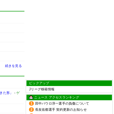
続きを見る
ピックアップ
Jリーグ移籍情報
てきた形」
-
ゲ
ニュース アクセスランキング
1
田中パウロ淳一選手の負傷について
2
長友佑都選手 契約更新のお知らせ