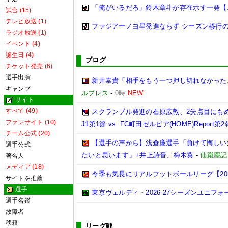
「俺がいるだろ」鈴木章斗が存在示す一発【J
試合 (15)
テレビ放送 (1)
ファジアーノ白星発進ならず シーズン移行の
ラジオ放送 (1)
イベント (4)
誕生日 (4)
ブログ
チケット発売 (6)
選手出演
新井泰貴「相手をもう一つ押し切れなかった
キャンプ
ルプレス
-
0時
NEW
サイト
すべて (49)
スクランブル発進の石原広教、2失点目にもめ
ファンサイト (10)
J1第1節 vs. FC町田ゼルビア(HOME)Report第
チーム公式 (20)
【選手の声から】浅倉廉選手「負けて悔しい
選手公式
たいと思います」+井上詩音、梅木翼
-
仙蹴塵記
著名人
メディア (18)
今季も気長にリアルフットボールリーグ【2026.0
サイトを推薦
選手
東京ヴェルディ・2026-27シーズンユニフォ
選手名鑑
故障者
移籍
リーグ戦