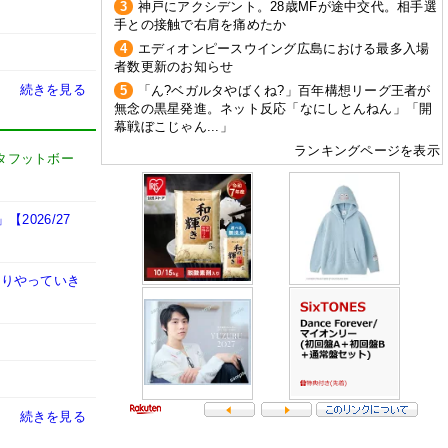
3
神戸にアクシデント。28歳MFが途中交代。相手選
手との接触で右肩を痛めたか
4
エディオンピースウイング広島における最多入場
者数更新のお知らせ
続きを見る
5
「ん?ベガルタやばくね?」百年構想リーグ王者が
無念の黒星発進。ネット反応「なにしとんねん」「開
幕戦ぼこじゃん...」
ランキングページを表示
タフットボー
026/27
かりやっていき
続きを見る