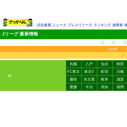
試合速報
ニュース
プレスリリース
ランキング
故障者
Jリーグ 最新情報
J1
J2
J3
2026年
＜
札幌
八戸
仙台
秋田
FC東京
東京V
町田
川崎
≪
藤枝
名古屋
岐阜
滋賀
愛媛
今治
高知
福岡