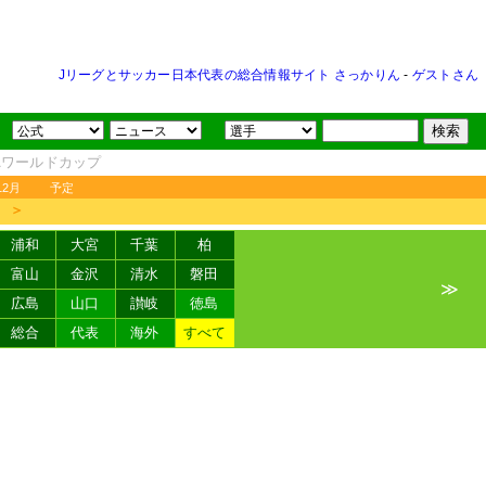
Jリーグとサッカー日本代表の総合情報サイト さっかりん
-
ゲストさん
FAワールドカップ
12月
予定
＞
浦和
大宮
千葉
柏
富山
金沢
清水
磐田
≫
広島
山口
讃岐
徳島
総合
代表
海外
すべて