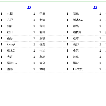
J2
J3
1
札幌
1
甲府
1
福島
1
1
八戸
1
新潟
1
栃木SC
1
1
仙台
1
富山
1
群馬
1
1
秋田
1
磐田
1
相模原
1
1
山形
1
藤枝
1
松本
1
1
いわき
1
徳島
1
長野
1
1
栃木C
1
今治
1
金沢
1
1
大宮
1
鳥栖
1
岐阜
1
1
横浜FC
1
大分
1
滋賀
1
1
湘南
1
宮崎
1
FC大阪
1