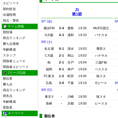
エピソード
契約状況
J1
第1節
出場時間
得点・警告
8/7 (金)
8/
チーム情報
横浜FM
3-4
鹿島
19:26
MUFG国立
競技場
G大阪
4-3
浦和
19:33
パナスタ
得点ランキング
8/8 (土)
勝ち点推移
名古屋
0-1
清水
19:03
豊田ス
年齢構成
スタッフ
C大阪
2-1
岡山
19:03
ハナサカ
関係者ニュース
柏
2-1
水戸
19:04
三協F柏
関係者エピソード
福岡
0-1
神戸
19:04
ベススタ
Jリーグ記録
FC東京
1-5
町田
19:05
味スタ
順位表
広島
3-0
千葉
19:19
Eピース
8/
勝ち点
8/9 (日)
得点ランキング
得失点
東京V
-
川崎
18:00
味スタ
年齢構成
長崎
-
京都
19:00
ピースタ
星取表
キーワード
順位表