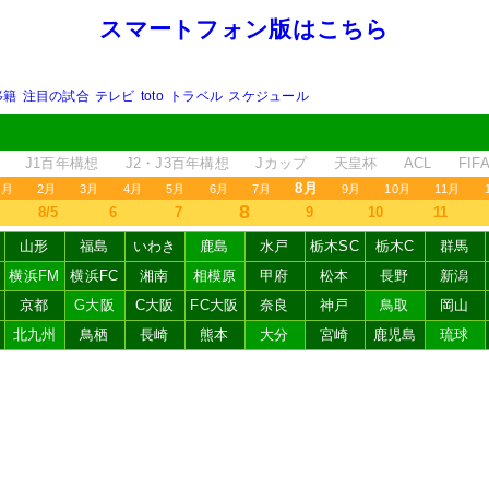
スマートフォン版はこちら
移籍
注目の試合
テレビ
toto
トラベル
スケジュール
J1百年構想
J2・J3百年構想
Jカップ
天皇杯
ACL
FI
8月
1月
2月
3月
4月
5月
6月
7月
9月
10月
11月
8
8/5
6
7
9
10
11
山形
福島
いわき
鹿島
水戸
栃木SC
栃木C
群馬
横浜FM
横浜FC
湘南
相模原
甲府
松本
長野
新潟
京都
G大阪
C大阪
FC大阪
奈良
神戸
鳥取
岡山
北九州
鳥栖
長崎
熊本
大分
宮崎
鹿児島
琉球