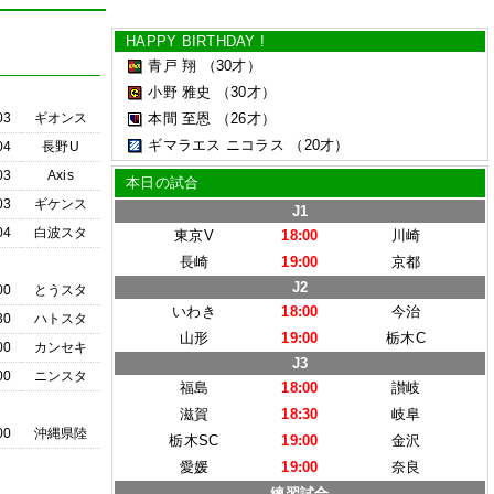
HAPPY BIRTHDAY !
青戸 翔
（30才）
小野 雅史
（30才）
03
ギオンス
本間 至恩
（26才）
ギマラエス ニコラス
（20才）
04
長野U
03
Axis
本日の試合
03
ギケンス
J1
04
白波スタ
東京V
18:00
川崎
長崎
19:00
京都
J2
00
とうスタ
いわき
18:00
今治
30
ハトスタ
山形
19:00
栃木C
00
カンセキ
J3
00
ニンスタ
福島
18:00
讃岐
滋賀
18:30
岐阜
00
沖縄県陸
栃木SC
19:00
金沢
愛媛
19:00
奈良
練習試合