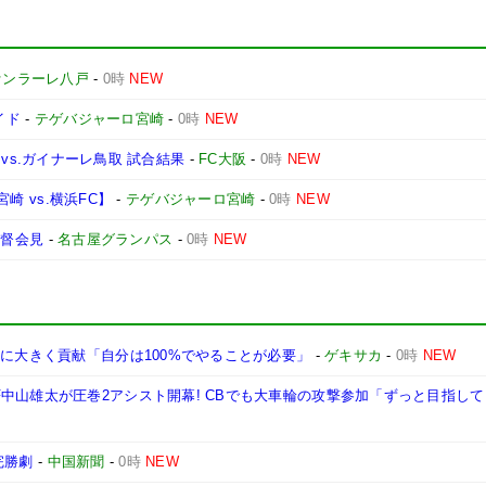
ァンラーレ八戸
-
0時
NEW
イド
-
テゲバジャーロ宮崎
-
0時
NEW
1節 vs.ガイナーレ鳥取 試合結果
-
FC大阪
-
0時
NEW
宮崎 vs.横浜FC】
-
テゲバジャーロ宮崎
-
0時
NEW
監督会見
-
名古屋グランパス
-
0時
NEW
星に大きく貢献「自分は100%でやることが必要」
-
ゲキサカ
-
0時
NEW
中山雄太が圧巻2アシスト開幕! CBでも大車輪の攻撃参加「ずっと目指し
完勝劇
-
中国新聞
-
0時
NEW