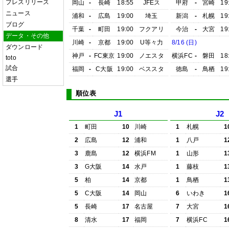
プレスリリース
岡山
-
長崎
18:55
JFEス
甲府
-
宮崎
19
ニュース
浦和
-
広島
19:00
埼玉
新潟
-
札幌
19
ブログ
千葉
-
町田
19:00
フクアリ
今治
-
大宮
19
データ・その他
川崎
-
京都
19:00
U等々力
8/16 (日)
ダウンロード
神戸
-
FC東京
19:00
ノエスタ
横浜FC
-
磐田
18
toto
試合
福岡
-
C大阪
19:00
ベススタ
徳島
-
鳥栖
19
選手
順位表
J1
J2
1
町田
10
川崎
1
札幌
1
2
広島
12
浦和
1
八戸
1
3
鹿島
12
横浜FM
1
山形
1
3
G大阪
14
水戸
1
藤枝
1
5
柏
14
京都
1
鳥栖
1
5
C大阪
14
岡山
6
いわき
1
5
長崎
17
名古屋
7
大宮
1
8
清水
17
福岡
7
横浜FC
1