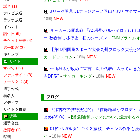
試合 (1)
Jリーグ開幕 J1ファジアーノ岡山とJ3カマタ
テレビ放送
18時
NEW
ラジオ放送
イベント
サッカーJ3開幕戦 「AC長野パルセイロ」は山
誕生日 (6)
ー 秋春制に移行後、初のシーズン
-
FNNプライム
チケット発売 (4)
選手出演 (3)
【第80回国民スポーツ大会九州ブロック大会(少
キャンプ
カードットコム
-
18時
NEW
サイト
すべて (12)
中山雄太が改めて宣言「次の代表に入っていきた
ファンサイト (8)
左DF像”
-
サッカーキング
-
18時
NEW
チーム公式 (4)
選手公式
著名人
ブログ
メディア
サイトを推薦
『瀬古樹の獲得決定的』『佐藤瑠星がプロデビュ
選手
とめ(8/10)】
-
[浦議]浦和レッズについて議論する
選手名鑑
01節:ベガルタ仙台 0-2 藤枝、チャンス作るも
故障者 (1)
イ
-
18時
NEW
移籍