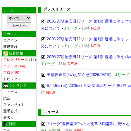
プレスリリース
チーム
2026/27明治安田J3リーグ 第1節 退場に伴う
分について
-
Jリーグ
-
18時
NEW
アカウント
2026/27明治安田J2リーグ 第1節 退場に伴う
ログイン
分について
-
Jリーグ
-
18時
NEW
新規登録
新着情報
2026/27明治安田J1リーグ 第1節 退場に伴う
プレスリリース (19)
Jリーグ
-
18時
NEW
ニュース (14)
ブログ (6)
出場停止選手のお知らせ(2026/08/10)
-
Jリーグ
トピックス
ランキング
6月16日(日) 2026/27 明治安田J3リーグ 第2
ニュース
時
NEW
試合
ファンサイト
選手公式
ニュース
著名人
Jリーグ“世界基準”への大改革 8月開幕に 野
日程
予定
テレビ朝日
-
18時
NEW