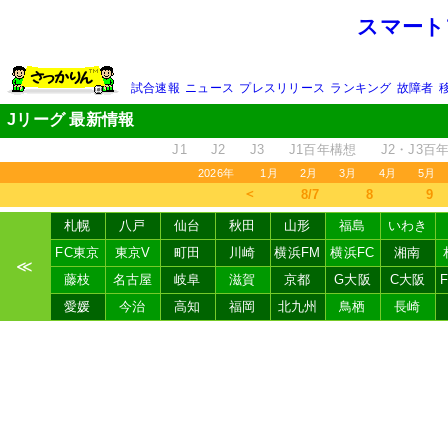
スマート
試合速報
ニュース
プレスリリース
ランキング
故障者
Jリーグ 最新情報
J1
J2
J3
J1百年構想
J2・J3百
2026年
1月
2月
3月
4月
5月
＜
8/7
8
9
札幌
八戸
仙台
秋田
山形
福島
いわき
FC東京
東京V
町田
川崎
横浜FM
横浜FC
湘南
≪
藤枝
名古屋
岐阜
滋賀
京都
G大阪
C大阪
愛媛
今治
高知
福岡
北九州
鳥栖
長崎