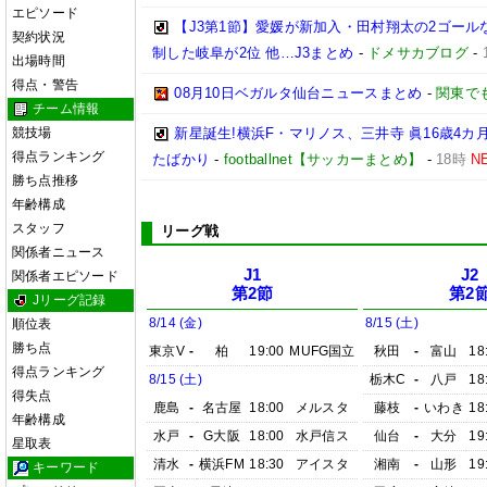
エピソード
【J3第1節】愛媛が新加入・田村翔太の2ゴール
契約状況
制した岐阜が2位 他…J3まとめ
-
ドメサカブログ
-
出場時間
得点・警告
08月10日ベガルタ仙台ニュースまとめ
-
関東で
チーム情報
競技場
新星誕生!横浜F・マリノス、三井寺 眞16歳4カ月
得点ランキング
たばかり
-
footballnet【サッカーまとめ】
-
18時
N
勝ち点推移
年齢構成
スタッフ
リーグ戦
関係者ニュース
J1
J2
関係者エピソード
第2節
第2
Jリーグ記録
8/14 (金)
8/15 (土)
順位表
勝ち点
東京V
-
柏
19:00
MUFG国立
秋田
-
富山
18
得点ランキング
8/15 (土)
栃木C
-
八戸
18
得失点
鹿島
-
名古屋
18:00
メルスタ
藤枝
-
いわき
18
年齢構成
水戸
-
G大阪
18:00
水戸信ス
仙台
-
大分
19
星取表
清水
-
横浜FM
18:30
アイスタ
湘南
-
山形
19
キーワード