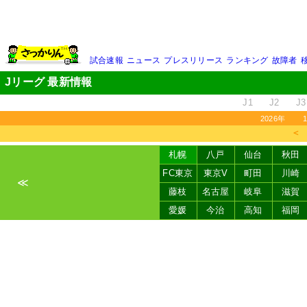
試合速報
ニュース
プレスリリース
ランキング
故障者
Jリーグ 最新情報
J1
J2
J3
2026年
＜
札幌
八戸
仙台
秋田
FC東京
東京V
町田
川崎
≪
藤枝
名古屋
岐阜
滋賀
愛媛
今治
高知
福岡