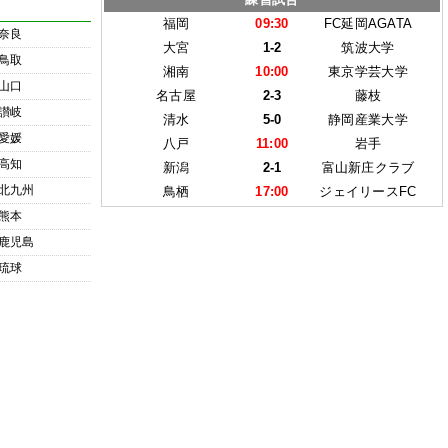
福岡
09:30
FC延岡AGATA
奈良
大宮
1-2
筑波大学
鳥取
湘南
10:00
東京学芸大学
山口
名古屋
2-3
藤枝
讃岐
清水
5-0
静岡産業大学
愛媛
八戸
11:00
岩手
高知
新潟
2-1
富山新庄クラブ
北九州
鳥栖
17:00
ジェイリースFC
熊本
鹿児島
琉球