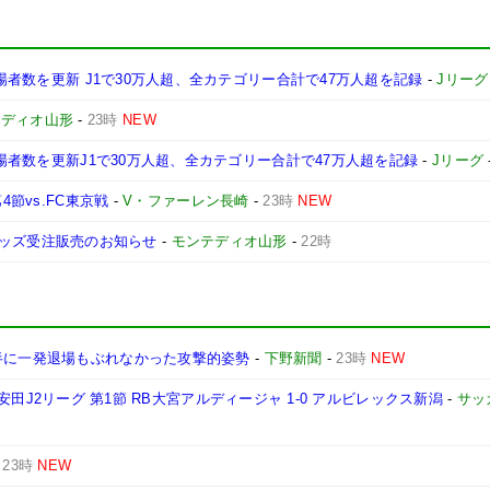
入場者数を更新 J1で30万人超、全カテゴリー合計で47万人超を記録
-
Jリーグ
テディオ山形
-
23時
NEW
入場者数を更新J1で30万人超、全カテゴリー合計で47万人超を記録
-
Jリーグ
4節vs.FC東京戦
-
V・ファーレン長崎
-
23時
NEW
Y』グッズ受注販売のお知らせ
-
モンテディオ山形
-
22時
半に一発退場もぶれなかった攻撃的姿勢
-
下野新聞
-
23時
NEW
7明治安田J2リーグ 第1節 RB大宮アルディージャ 1-0 アルビレックス新潟
-
サッ
-
23時
NEW