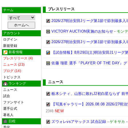
プレスリリース
チーム
2026/27明治安田Jリーグ第1節で節別最多
VICTORY AUCTION実施のお知らせ
-
モン
アカウント
ログイン
2026/27明治安田Jリーグ第1節で節別最多
新規登録
新着情報
【試合情報】8月29日(土)明治安田J1リーグ第
プレスリリース (4)
佐藤 瑠星 選手『PLAYER OF THE DA
ニュース (23)
ブログ (14)
トピックス
ニュース
ランキング
ニュース
栃木シティ、山形に敗れJ2初白星ならず 前
試合
ファンサイト
【写真ギャラリー】2026.08.08 2026/2
選手公式
23時
NEW
著名人
日程
ズウォレvsアヤックス 試合記録
-
ゲキサカ
予定