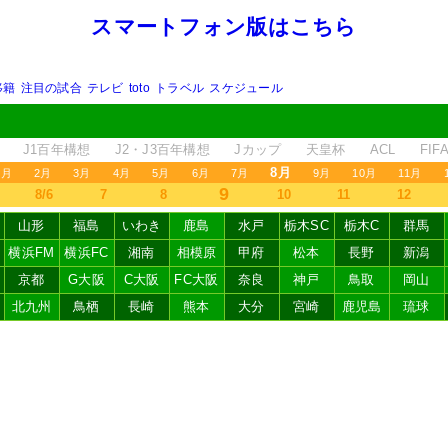
スマートフォン版はこちら
移籍
注目の試合
テレビ
toto
トラベル
スケジュール
J1百年構想
J2・J3百年構想
Jカップ
天皇杯
ACL
FI
8月
1月
2月
3月
4月
5月
6月
7月
9月
10月
11月
9
8/6
7
8
10
11
12
山形
福島
いわき
鹿島
水戸
栃木SC
栃木C
群馬
横浜FM
横浜FC
湘南
相模原
甲府
松本
長野
新潟
京都
G大阪
C大阪
FC大阪
奈良
神戸
鳥取
岡山
北九州
鳥栖
長崎
熊本
大分
宮崎
鹿児島
琉球