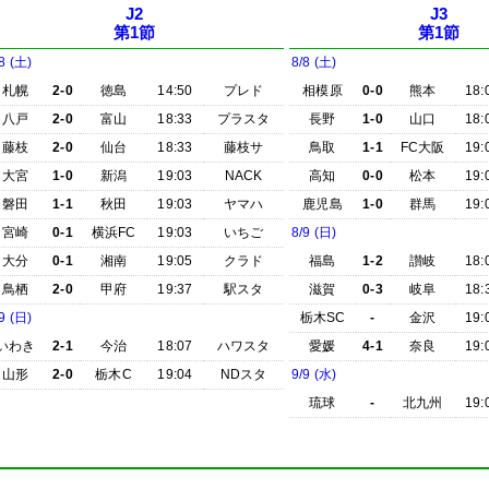
J2
J3
第1節
第1節
8 (土)
8/8 (土)
札幌
2-0
徳島
14:50
プレド
相模原
0-0
熊本
18:
八戸
2-0
富山
18:33
プラスタ
長野
1-0
山口
18:
藤枝
2-0
仙台
18:33
藤枝サ
鳥取
1-1
FC大阪
19:
大宮
1-0
新潟
19:03
NACK
高知
0-0
松本
19:
磐田
1-1
秋田
19:03
ヤマハ
鹿児島
1-0
群馬
19:
宮崎
0-1
横浜FC
19:03
いちご
8/9 (日)
大分
0-1
湘南
19:05
クラド
福島
1-2
讃岐
18:
鳥栖
2-0
甲府
19:37
駅スタ
滋賀
0-3
岐阜
18:
9 (日)
栃木SC
-
金沢
19:
いわき
2-1
今治
18:07
ハワスタ
愛媛
4-1
奈良
19:
山形
2-0
栃木C
19:04
NDスタ
9/9 (水)
琉球
-
北九州
19: