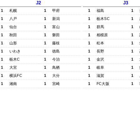
J2
J3
1
札幌
1
甲府
1
福島
1
1
八戸
1
新潟
1
栃木SC
1
1
仙台
1
富山
1
群馬
1
1
秋田
1
磐田
1
相模原
1
1
山形
1
藤枝
1
松本
1
1
いわき
1
徳島
1
長野
1
1
栃木C
1
今治
1
金沢
1
1
大宮
1
鳥栖
1
岐阜
1
1
横浜FC
1
大分
1
滋賀
1
1
湘南
1
宮崎
1
FC大阪
1