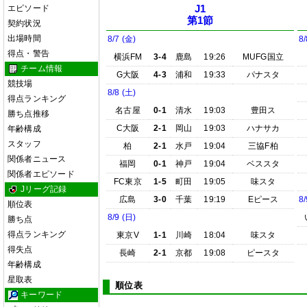
エピソード
J1
第1節
契約状況
出場時間
8/7 (金)
8/
得点・警告
横浜FM
3-4
鹿島
19:26
MUFG国立
チーム情報
G大阪
4-3
浦和
19:33
パナスタ
競技場
8/8 (土)
得点ランキング
名古屋
0-1
清水
19:03
豊田ス
勝ち点推移
C大阪
2-1
岡山
19:03
ハナサカ
年齢構成
スタッフ
柏
2-1
水戸
19:04
三協F柏
関係者ニュース
福岡
0-1
神戸
19:04
ベススタ
関係者エピソード
FC東京
1-5
町田
19:05
味スタ
Jリーグ記録
広島
3-0
千葉
19:19
Eピース
8/
順位表
8/9 (日)
勝ち点
得点ランキング
東京V
1-1
川崎
18:04
味スタ
得失点
長崎
2-1
京都
19:08
ピースタ
年齢構成
星取表
順位表
キーワード