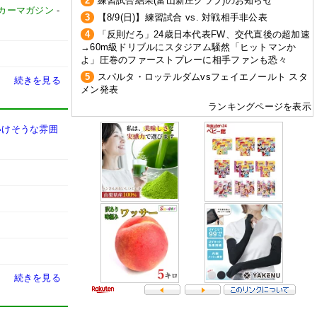
2
練習試合結果(富山新庄クラブ)のお知らせ
カーマガジン
-
3
【8/9(日)】練習試合 vs. 対戦相手非公表
4
「反則だろ」24歳日本代表FW、交代直後の超加速
→60m級ドリブルにスタジアム騒然「ヒットマンか
よ」圧巻のファーストプレーに相手ファンも恐々
5
スパルタ・ロッテルダムvsフェイエノールト スタ
続きを見る
メン発表
ランキングページを表示
いけそうな雰囲
続きを見る