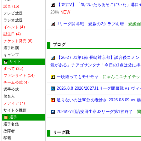
【東京V】「気づいたらあそこにいた」溝口
試合 (16)
23時
NEW
テレビ放送
ラジオ放送
Jリーグ開幕戦、愛媛の2クラブ明暗
-
愛媛新
イベント (4)
誕生日 (4)
チケット発売 (6)
ブログ
選手出演
キャンプ
【26-27.J1第1節 長崎対京都】試合後
サイト
気がある」チアゴサンタナ「今日の1点は父に捧
すべて (25)
ファンサイト (14)
一晩経ってもモヤモヤ
-
にゃんこユナイテッ
チーム公式 (4)
2026.8.8 2026/2027J1リーグ開幕戦 vs 
選手公式
著名人
足りないのは90分の老獪さ 2026.08.09 
メディア (7)
サイトを推薦
2026/27明治安田生命J2リーグ第1節終了
-
関
選手
選手名鑑
故障者
リーグ戦
移籍