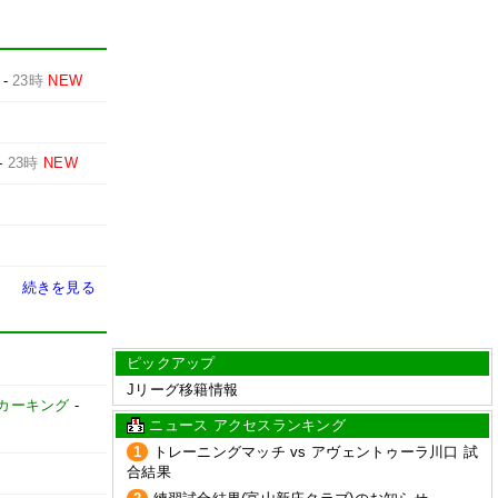
-
23時
NEW
-
23時
NEW
続きを見る
ピックアップ
Jリーグ移籍情報
カーキング
-
ニュース アクセスランキング
1
トレーニングマッチ vs アヴェントゥーラ川口 試
合結果