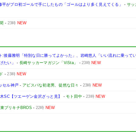
修平がプロ初ゴールで手にしたもの「ゴールはより多く見えてくる」
-
サッ
聞
-
23時
NEW
コメント:後藤雅明「特別な日に勝ってよかった」、岩崎悠人「いい流れに乗って
げたい」
-
長崎サッカーマガジン「ViSta」
-
23時
NEW
ド
-
23時
NEW
ヴィッセル神戸
-
アビスパな初老男、徒然な日々
-
23時
NEW
vs 栃木SC【ツエーゲン金沢ざっと見】
-
モト田中
-
23時
NEW
東ブリキチBROS
-
22時
NEW