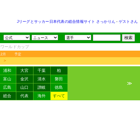
Jリーグとサッカー日本代表の総合情報サイト さっかりん
-
ゲストさん
FAワールドカップ
12月
予定
＞
浦和
大宮
千葉
柏
富山
金沢
清水
磐田
≫
広島
山口
讃岐
徳島
総合
代表
海外
すべて