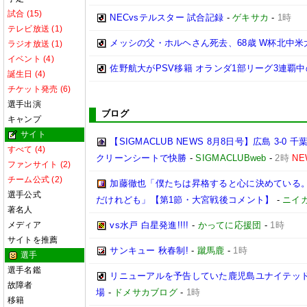
試合 (15)
NECvsテルスター 試合記録
-
ゲキサカ
-
1時
テレビ放送 (1)
メッシの父・ホルヘさん死去、68歳 W杯北中
ラジオ放送 (1)
イベント (4)
佐野航大がPSV移籍 オランダ1部リーグ3連覇
誕生日 (4)
チケット発売 (6)
選手出演
ブログ
キャンプ
サイト
【SIGMACLUB NEWS 8月8日号】広島 3
すべて (4)
クリーンシートで快勝
-
SIGMACLUBweb
-
2時
NE
ファンサイト (2)
チーム公式 (2)
加藤徹也「僕たちは昇格すると心に決めている
選手公式
だけれども」【第1節・大宮戦後コメント】
-
ニイ
著名人
メディア
vs水戸 白星発進!!!!
-
かってに応援団
-
1時
サイトを推薦
サンキュー 秋春制!
-
蹴馬鹿
-
1時
選手
選手名鑑
リニューアルを予告していた鹿児島ユナイテッド
故障者
場
-
ドメサカブログ
-
1時
移籍