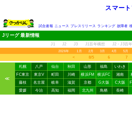
スマート
試合速報
ニュース
プレスリリース
ランキング
故障者
Jリーグ 最新情報
J1
J2
J3
J1百年構想
J2・J3百
2026年
1月
2月
3月
4月
5月
＜
8/5
6
7
札幌
八戸
仙台
秋田
山形
福島
いわき
FC東京
東京V
町田
川崎
横浜FM
横浜FC
湘南
≪
藤枝
名古屋
岐阜
滋賀
京都
G大阪
C大阪
愛媛
今治
高知
福岡
北九州
鳥栖
長崎