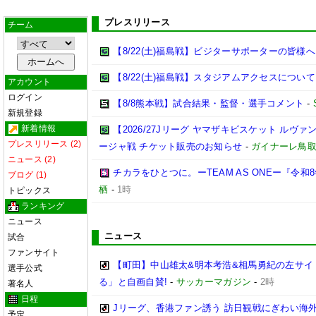
プレスリリース
チーム
【8/22(土)福島戦】ビジターサポーターの皆様へ
【8/22(土)福島戦】スタジアムアクセスについて
アカウント
ログイン
【8/8熊本戦】試合結果・監督・選手コメント
-
新規登録
新着情報
【2026/27Jリーグ ヤマザキビスケット ルヴァン
プレスリリース (2)
ージャ戦 チケット販売のお知らせ
-
ガイナーレ鳥
ニュース (2)
チカラをひとつに。ーTEAM AS ONEー『令
ブログ (1)
栖
-
1時
トピックス
ランキング
ニュース
ニュース
試合
ファンサイト
【町田】中山雄太&明本考浩&相馬勇紀の左サイ
選手公式
る」と自画自賛!
-
サッカーマガジン
-
2時
著名人
日程
Jリーグ、香港ファン誘う 訪日観戦にぎわい海
予定