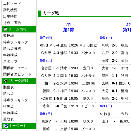
エピソード
契約状況
リーグ戦
出場時間
得点・警告
J1
J2
チーム情報
第1節
第1
競技場
8/7 (金)
8/8 (土)
得点ランキング
横浜FM
3-4
鹿島
19:26
MUFG国立
札幌
2-0
徳島
勝ち点推移
G大阪
4-3
浦和
19:33
パナスタ
八戸
2-0
富山
年齢構成
8/8 (土)
藤枝
2-0
仙台
スタッフ
関係者ニュース
名古屋
0-1
清水
19:03
豊田ス
大宮
1-0
新潟
関係者エピソード
C大阪
2-1
岡山
19:03
ハナサカ
磐田
1-1
秋田
Jリーグ記録
柏
2-1
水戸
19:04
三協F柏
宮崎
0-1
横浜FC
順位表
福岡
0-1
神戸
19:04
ベススタ
大分
0-1
湘南
勝ち点
FC東京
1-5
町田
19:05
味スタ
鳥栖
2-0
甲府
得点ランキング
広島
3-0
千葉
19:19
Eピース
8/9 (日)
得失点
年齢構成
8/9 (日)
いわき
-
今治
星取表
東京V
-
川崎
18:00
味スタ
山形
-
栃木C
キーワード
長崎
-
京都
19:00
ピースタ