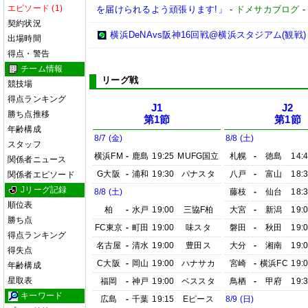
エピソード (1)
を届けられるよう頑張ります!」
-
ドメサカブログ
契約状況
横浜DeNAvs阪神16回戦@横浜スタジアム(観戦)
出場時間
得点・警告
チーム情報
リーグ戦
競技場
得点ランキング
J1
J2
勝ち点推移
第1節
第1節
年齢構成
8/7 (金)
8/8 (土)
スタッフ
横浜FM
-
鹿島
19:25
MUFG国立
札幌
-
徳島
14:
関係者ニュース
G大阪
-
浦和
19:30
パナスタ
八戸
-
富山
18:
関係者エピソード
Jリーグ記録
8/8 (土)
藤枝
-
仙台
18:
順位表
柏
-
水戸
19:00
三協F柏
大宮
-
新潟
19:
勝ち点
FC東京
-
町田
19:00
味スタ
磐田
-
秋田
19:
得点ランキング
名古屋
-
清水
19:00
豊田ス
大分
-
湘南
19:
得失点
C大阪
-
岡山
19:00
ハナサカ
宮崎
-
横浜FC
19:
年齢構成
星取表
福岡
-
神戸
19:00
ベススタ
鳥栖
-
甲府
19:
キーワード
広島
-
千葉
19:15
Eピース
8/9 (日)