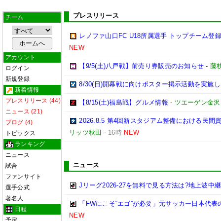
プレスリリース
チーム
レノファ山口FC U18所属選手 トップチーム登録
NEW
アカウント
【9/5(土)八戸戦】前売り券販売のお知らせ
-
藤枝
ログイン
新規登録
8/30(日)開幕戦に向けポスター掲示活動を実施
新着情報
プレスリリース (44)
【8/15(土)福島戦】グルメ情報
-
ツエーゲン金沢
ニュース (21)
2026.8.5 第4回新スタジアム整備における
ブログ (4)
リッツ秋田
-
16時
NEW
トピックス
ランキング
ニュース
ニュース
試合
ファンサイト
Jリーグ2026-27を無料で見る方法は?地上波中
選手公式
著名人
「FWにこそ“エゴ”が必要」元サッカー日本代
日程
NEW
予定