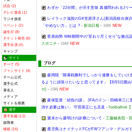
試合 (2)
わずか「22分間」が示す意味 真価問われるJリ
テレビ放送 (1)
レイラック滋賀のGK笠原淳さん(新潟高校出身)3
ラジオ放送
イベント (2)
「やめない力」とは ?
-
新潟日報
-
16時
NEW
誕生日 (8)
菅原由勢 W杯期間中の“至れり尽くせり”な拠
チケット発売 (6)
スポニチ
-
16時
NEW
選手出演 (4)
キャンプ
サイト
ブログ
すべて (5)
ファンサイト (4)
森岡陸「開幕戦勝利でしっかり連勝をしていけ
チーム公式
るように頑張りたいなと思ってます」【8月5日囲
選手公式
ガ)
-
16時
NEW
著名人
メディア
森保監督「続投の謎」 JFAのドン・田嶋幸三に
サイトを推薦
消す必要は無い」 守田英正にも言及
-
football
選手
選手名鑑 (12)
週末から週明けの診療について
-
工藤鍼灸院・
故障者
鹿児島ユナイテッドFCがFWフアンマ・デルガ
移籍 (14)