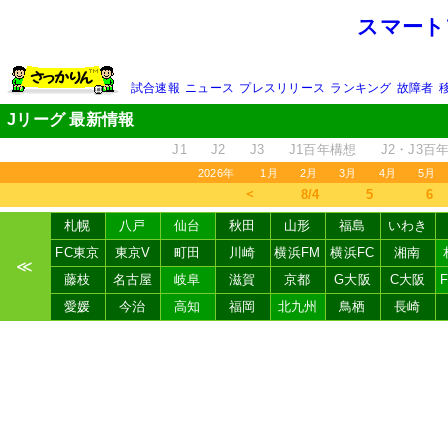
スマート
試合速報
ニュース
プレスリリース
ランキング
故障者
Jリーグ 最新情報
J1
J2
J3
J1百年構想
J2・J3百
2026年
1月
2月
3月
4月
5月
＜
8/4
5
6
札幌
八戸
仙台
秋田
山形
福島
いわき
FC東京
東京V
町田
川崎
横浜FM
横浜FC
湘南
≪
藤枝
名古屋
岐阜
滋賀
京都
G大阪
C大阪
愛媛
今治
高知
福岡
北九州
鳥栖
長崎