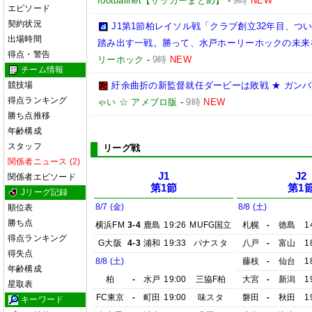
footballnet【サッカーまとめ】
-
9時
NEW
エピソード
契約状況
J1第1節柏レイソル戦「クラブ創立32年目、つ
出場時間
踏み出す一戦。勝って、水戸ホーリーホックの未来
得点・警告
リーホック
-
9時
NEW
チーム情報
競技場
紆余曲折の新監督就任ダービーは敗戦 ★ ガンバ大
得点ランキング
ゃい ☆ アメブロ版
-
9時
NEW
勝ち点推移
年齢構成
スタッフ
リーグ戦
関係者ニュース (2)
J1
J2
関係者エピソード
第1節
第1
Jリーグ記録
8/7 (金)
8/8 (土)
順位表
勝ち点
横浜FM
3-4
鹿島
19:26
MUFG国立
札幌
-
徳島
1
得点ランキング
G大阪
4-3
浦和
19:33
パナスタ
八戸
-
富山
1
得失点
8/8 (土)
藤枝
-
仙台
1
年齢構成
柏
-
水戸
19:00
三協F柏
大宮
-
新潟
1
星取表
FC東京
-
町田
19:00
味スタ
磐田
-
秋田
1
キーワード