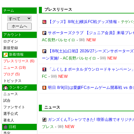
プレスリリース
チーム
【グッズ】8/8(土)横浜FC戦グッズ情報
-
テゲバ
サポーターズクラブ 【ジュニア会員】来場プレ
アカウント
AC長野パルセイロ
-
9時
NEW
ログイン
新規登録
【8/8(土)山口戦】2026/27シーズンサポ
新着情報
ーン実施!
-
AC長野パルセイロ
-
9時
NEW
プレスリリース (6)
ニュース (19)
「ふくしまポータルダウンロードキャンペーン
ブログ (5)
FC
-
9時
NEW
トピックス
ランキング
明日 8/9(日)は愛媛FCホームゲーム開幕戦 vs 
ニュース
試合
ファンサイト
ニュース
選手公式
ガンズくんTシャツできた! 喫茶山雅でオリジナ
著名人
プレス
-
9時
NEW
日程
予定