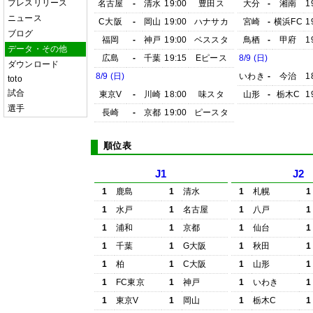
プレスリリース
名古屋
-
清水
19:00
豊田ス
大分
-
湘南
1
ニュース
C大阪
-
岡山
19:00
ハナサカ
宮崎
-
横浜FC
1
ブログ
福岡
-
神戸
19:00
ベススタ
鳥栖
-
甲府
1
データ・その他
広島
-
千葉
19:15
Eピース
8/9 (日)
ダウンロード
8/9 (日)
いわき
-
今治
1
toto
試合
東京V
-
川崎
18:00
味スタ
山形
-
栃木C
1
選手
長崎
-
京都
19:00
ピースタ
順位表
J1
J2
1
鹿島
1
清水
1
札幌
1
1
水戸
1
名古屋
1
八戸
1
1
浦和
1
京都
1
仙台
1
1
千葉
1
G大阪
1
秋田
1
1
柏
1
C大阪
1
山形
1
1
FC東京
1
神戸
1
いわき
1
1
東京V
1
岡山
1
栃木C
1