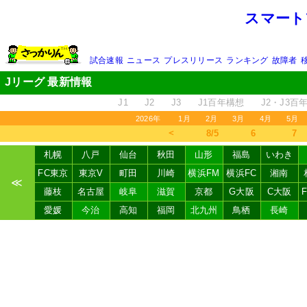
スマート
試合速報
ニュース
プレスリリース
ランキング
故障者
Jリーグ 最新情報
J1
J2
J3
J1百年構想
J2・J3百
2026年
1月
2月
3月
4月
5月
＜
8/5
6
7
札幌
八戸
仙台
秋田
山形
福島
いわき
FC東京
東京V
町田
川崎
横浜FM
横浜FC
湘南
≪
藤枝
名古屋
岐阜
滋賀
京都
G大阪
C大阪
愛媛
今治
高知
福岡
北九州
鳥栖
長崎