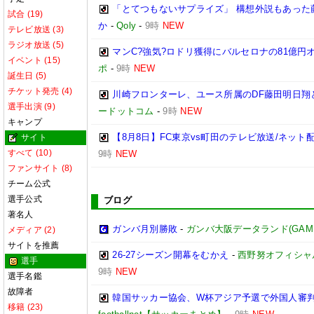
「とてつもないサプライズ」 構想外説もあった
試合 (19)
か
-
Qoly
-
9時
NEW
テレビ放送 (3)
ラジオ放送 (5)
マンC?強気?ロドリ獲得にバルセロナの81億円
イベント (15)
ポ
-
9時
NEW
誕生日 (5)
チケット発売 (4)
川崎フロンターレ、ユース所属のDF藤田明日翔
選手出演 (9)
ードットコム
-
9時
NEW
キャンプ
【8月8日】FC東京vs町田のテレビ放送/ネット
サイト
すべて (10)
9時
NEW
ファンサイト (8)
チーム公式
選手公式
ブログ
著名人
ガンバ月別勝敗
-
ガンバ大阪データランド(GAMBA O
メディア (2)
サイトを推薦
26-27シーズン開幕をむかえ
-
西野努オフィシャルブ
選手
9時
NEW
選手名鑑
故障者
韓国サッカー協会、W杯アジア予選で外国人審
移籍 (23)