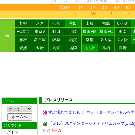
J1
J2
J3
J1百年構想
J2・J3百
2026年
1月
2月
3月
4月
5月
＜
8/6
7
8
札幌
八戸
仙台
秋田
山形
福島
いわき
FC東京
東京V
町田
川崎
横浜FM
横浜FC
湘南
≪
藤枝
名古屋
岐阜
滋賀
京都
G大阪
C大阪
愛媛
今治
高知
福岡
北九州
鳥栖
長崎
プレスリリース
チーム
ずぶ濡れで楽しもう! ウォーターガンバトルを開
【U-15】JCYインターシティトリムカップ(U-15
アカウント
18時
NEW
ログイン