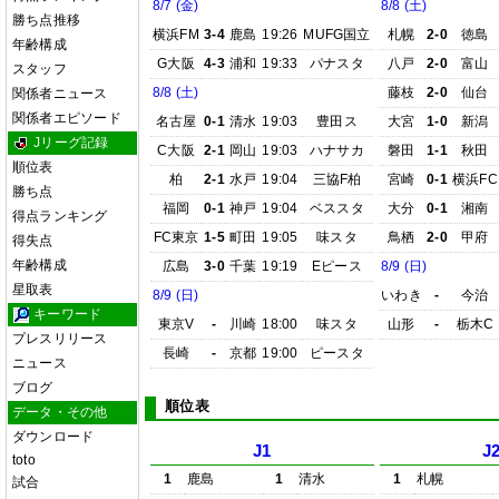
8/7 (金)
8/8 (土)
勝ち点推移
横浜FM
3-4
鹿島
19:26
MUFG国立
札幌
2-0
徳島
年齢構成
G大阪
4-3
浦和
19:33
パナスタ
八戸
2-0
富山
スタッフ
8/8 (土)
藤枝
2-0
仙台
関係者ニュース
関係者エピソード
名古屋
0-1
清水
19:03
豊田ス
大宮
1-0
新潟
Jリーグ記録
C大阪
2-1
岡山
19:03
ハナサカ
磐田
1-1
秋田
順位表
柏
2-1
水戸
19:04
三協F柏
宮崎
0-1
横浜FC
勝ち点
福岡
0-1
神戸
19:04
ベススタ
大分
0-1
湘南
得点ランキング
FC東京
1-5
町田
19:05
味スタ
鳥栖
2-0
甲府
得失点
年齢構成
広島
3-0
千葉
19:19
Eピース
8/9 (日)
星取表
8/9 (日)
いわき
-
今治
キーワード
東京V
-
川崎
18:00
味スタ
山形
-
栃木C
プレスリリース
長崎
-
京都
19:00
ピースタ
ニュース
ブログ
順位表
データ・その他
ダウンロード
J1
J
toto
1
鹿島
1
清水
1
札幌
試合