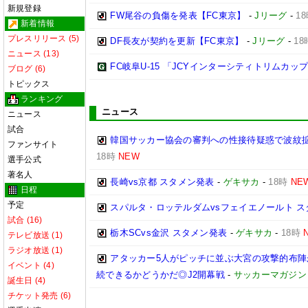
新規登録
FW尾谷の負傷を発表【FC東京】
-
Jリーグ
-
1
新着情報
プレスリリース (5)
DF長友が契約を更新【FC東京】
-
Jリーグ
-
18
ニュース (13)
FC岐阜U-15 「JCYインターシティトリムカップ (U
ブログ (6)
トピックス
ランキング
ニュース
ニュース
試合
韓国サッカー協会の審判への性接待疑惑で波紋拡
ファンサイト
18時
NEW
選手公式
著名人
長崎vs京都 スタメン発表
-
ゲキサカ
-
18時
NE
日程
予定
スパルタ・ロッテルダムvsフェイエノールト 
試合 (16)
栃木SCvs金沢 スタメン発表
-
ゲキサカ
-
18時
テレビ放送 (1)
ラジオ放送 (1)
アタッカー5人がピッチに並ぶ大宮の攻撃的布
イベント (4)
続できるかどうかだ◎J2開幕戦
-
サッカーマガジン
誕生日 (4)
チケット発売 (6)