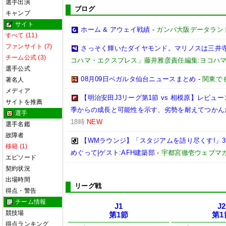
選手出演
ブログ
キャンプ
サイト
ホーム & アウェイ戦績
-
ガンバ大阪データランド(GA
すべて (11)
ファンサイト (7)
さっそく輝いたダイヤモンド。マリノスは三井
チーム公式 (3)
コハマ・エクスプレス」藤井雅彦責任編集:ヨコハ
選手公式
08月09日ベガルタ仙台ニュースまとめ
-
関東で
著名人
メディア
【明治安田J3リーグ第1節 vs 相模原】レビ
サイトを推薦
季からの成長と可能性を示す、劣勢を耐えてつかん
選手
18時
NEW
選手名鑑
故障者
【WMラウンジ】「スタジアムを語り尽くす!」
移籍 (1)
めぐって|ゲスト:AFH建築部
-
宇都宮徹壱ウェブマ
エピソード
契約状況
出場時間
リーグ戦
得点・警告
チーム情報
J1
J2
競技場
第1節
第1
得点ランキング