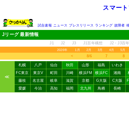
スマート
試合速報
ニュース
プレスリリース
ランキング
故障者
Jリーグ 最新情報
J1
J2
J3
J1百年構想
J2・J3百
2026年
1月
2月
3月
4月
5月
＜
8/6
7
8
札幌
八戸
仙台
秋田
山形
福島
いわき
FC東京
東京V
町田
川崎
横浜FM
横浜FC
湘南
≪
藤枝
名古屋
岐阜
滋賀
京都
G大阪
C大阪
愛媛
今治
高知
福岡
北九州
鳥栖
長崎