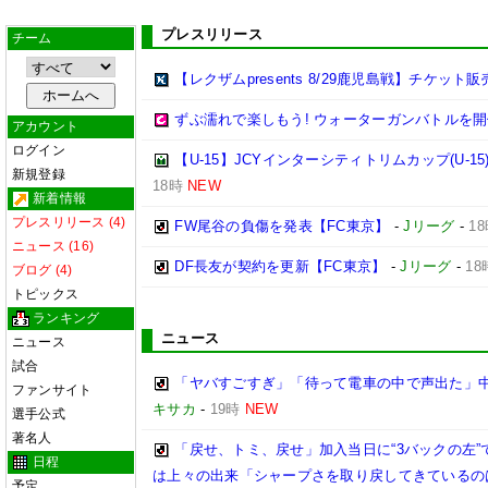
プレスリリース
チーム
【レクザムpresents 8/29鹿児島戦】チケット
ずぶ濡れで楽しもう! ウォーターガンバトルを開
アカウント
ログイン
【U-15】JCYインターシティトリムカップ(U-15
新規登録
18時
NEW
新着情報
プレスリリース (4)
FW尾谷の負傷を発表【FC東京】
-
Jリーグ
-
1
ニュース (16)
DF長友が契約を更新【FC東京】
-
Jリーグ
-
18
ブログ (4)
トピックス
ランキング
ニュース
ニュース
試合
「ヤバすごすぎ」「待って電車の中で声出た」
ファンサイト
キサカ
-
19時
NEW
選手公式
著名人
「戻せ、トミ、戻せ」加入当日に“3バックの左”
日程
は上々の出来「シャープさを取り戻してきているの
予定