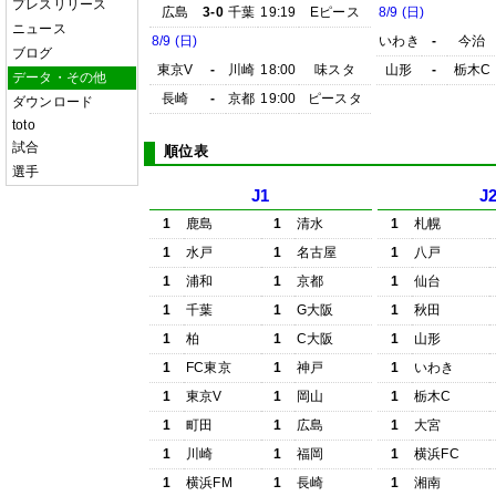
プレスリリース
広島
3-0
千葉
19:19
Eピース
8/9 (日)
ニュース
8/9 (日)
いわき
-
今治
ブログ
東京V
-
川崎
18:00
味スタ
山形
-
栃木C
データ・その他
長崎
-
京都
19:00
ピースタ
ダウンロード
toto
試合
順位表
選手
J1
J
1
鹿島
1
清水
1
札幌
1
水戸
1
名古屋
1
八戸
1
浦和
1
京都
1
仙台
1
千葉
1
G大阪
1
秋田
1
柏
1
C大阪
1
山形
1
FC東京
1
神戸
1
いわき
1
東京V
1
岡山
1
栃木C
1
町田
1
広島
1
大宮
1
川崎
1
福岡
1
横浜FC
1
横浜FM
1
長崎
1
湘南