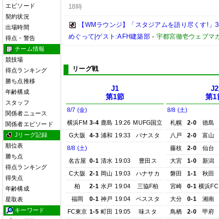
エピソード
18時
契約状況
【WMラウンジ】「スタジアムを語り尽くす!」
出場時間
めぐって|ゲスト:AFH建築部
-
宇都宮徹壱ウェブマ
得点・警告
チーム情報
競技場
リーグ戦
得点ランキング
勝ち点推移
J1
J2
年齢構成
第1節
第1
スタッフ
8/7 (金)
8/8 (土)
関係者ニュース
横浜FM
3-4
鹿島
19:26
MUFG国立
札幌
2-0
徳島
関係者エピソード
Jリーグ記録
G大阪
4-3
浦和
19:33
パナスタ
八戸
2-0
富山
順位表
8/8 (土)
藤枝
2-0
仙台
勝ち点
名古屋
0-1
清水
19:03
豊田ス
大宮
1-0
新潟
得点ランキング
C大阪
2-1
岡山
19:03
ハナサカ
磐田
1-1
秋田
得失点
柏
2-1
水戸
19:04
三協F柏
宮崎
0-1
横浜FC
年齢構成
福岡
0-1
神戸
19:04
ベススタ
大分
0-1
湘南
星取表
キーワード
FC東京
1-5
町田
19:05
味スタ
鳥栖
2-0
甲府