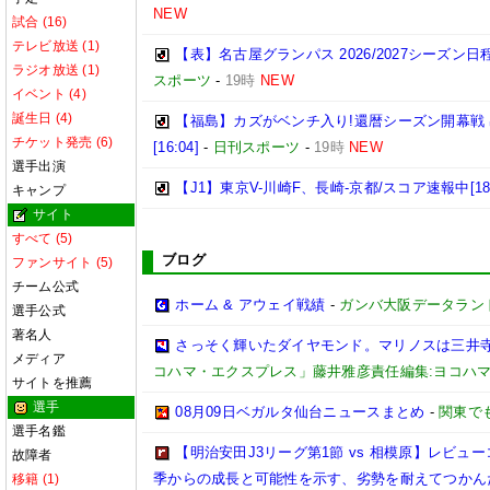
NEW
試合 (16)
テレビ放送 (1)
【表】名古屋グランパス 2026/2027シーズ
ラジオ放送 (1)
スポーツ
-
19時
NEW
イベント (4)
誕生日 (4)
【福島】カズがベンチ入り!還暦シーズン開幕戦
チケット発売 (6)
[16:04]
-
日刊スポーツ
-
19時
NEW
選手出演
【J1】東京V-川崎F、長崎-京都/スコア速報中[18:
キャンプ
サイト
すべて (5)
ブログ
ファンサイト (5)
チーム公式
ホーム & アウェイ戦績
-
ガンバ大阪データランド(GA
選手公式
著名人
さっそく輝いたダイヤモンド。マリノスは三井
メディア
コハマ・エクスプレス」藤井雅彦責任編集:ヨコハ
サイトを推薦
選手
08月09日ベガルタ仙台ニュースまとめ
-
関東で
選手名鑑
【明治安田J3リーグ第1節 vs 相模原】レビ
故障者
季からの成長と可能性を示す、劣勢を耐えてつかん
移籍 (1)