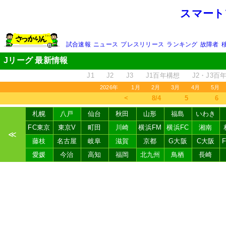
スマート
試合速報
ニュース
プレスリリース
ランキング
故障者
Jリーグ 最新情報
J1
J2
J3
J1百年構想
J2・J3百
2026年
1月
2月
3月
4月
5月
＜
8/4
5
6
札幌
八戸
仙台
秋田
山形
福島
いわき
FC東京
東京V
町田
川崎
横浜FM
横浜FC
湘南
≪
藤枝
名古屋
岐阜
滋賀
京都
G大阪
C大阪
愛媛
今治
高知
福岡
北九州
鳥栖
長崎