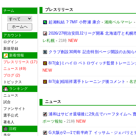
プレスリリース
チーム
起湘転結 ? 7MF 小野瀬 康介
-
湘南ベルマーレ
2026/27明治安田J2リーグ開幕 北海道庁と
アカウント
レ札幌
-
21時
NEW
ログイン
新規登録
クラブ創設30周年 記念特別ページ開設のお知ら
新着情報
プレスリリース (17)
8/7(金)ミハイロ ペトロヴィッチ監督トレーニ
ニュース (49)
NEW
ブログ (2)
8/7(金)稲垣祥選手トレーニング後コメント
-
名
トピックス
ランキング
ニュース
ニュース
試合
ファンサイト
浦和はサビオ退場後に2失点でハーフタイムへ 
選手公式
ポーツ報知
-
21時
NEW
著名人
日程
G大阪が2―1で前半終了 イッサム・ジェバリと
予定