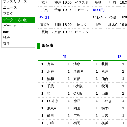
プレスリリース
福岡
-
神戸
19:00
ベススタ
鳥栖
-
甲府
19:
ニュース
広島
-
千葉
19:15
Eピース
8/9 (日)
ブログ
8/9 (日)
いわき
-
今治
18:
データ・その他
東京V
-
川崎
18:00
味スタ
山形
-
栃木C
19:
ダウンロード
toto
長崎
-
京都
19:00
ピースタ
試合
選手
順位表
J1
J2
1
鹿島
1
清水
1
札幌
1
1
水戸
1
名古屋
1
八戸
1
1
浦和
1
京都
1
仙台
1
1
千葉
1
G大阪
1
秋田
1
1
柏
1
C大阪
1
山形
1
1
FC東京
1
神戸
1
いわき
1
1
東京V
1
岡山
1
栃木C
1
1
町田
1
広島
1
大宮
1
1
川崎
1
福岡
1
横浜FC
1