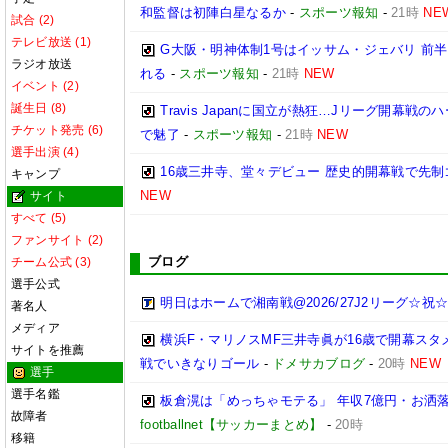
和監督は初陣白星なるか
-
スポーツ報知
-
21時
NE
試合 (2)
テレビ放送 (1)
G大阪・明神体制1号はイッサム・ジェバリ 前半
ラジオ放送
れる
-
スポーツ報知
-
21時
NEW
イベント (2)
誕生日 (8)
Travis Japanに国立が熱狂…Jリーグ開幕
チケット発売 (6)
で魅了
-
スポーツ報知
-
21時
NEW
選手出演 (4)
16歳三井寺、堂々デビュー 歴史的開幕戦で先制
キャンプ
NEW
サイト
すべて (5)
ファンサイト (2)
ブログ
チーム公式 (3)
選手公式
明日はホームで湘南戦@2026/27J2リーグ☆祝☆開
著名人
メディア
横浜F・マリノスMF三井寺眞が16歳で開幕スタ
サイトを推薦
戦でいきなりゴール
-
ドメサカブログ
-
20時
NEW
選手
選手名鑑
板倉滉は「めっちゃモテる」 年収7億円・お洒
故障者
footballnet【サッカーまとめ】
-
20時
移籍