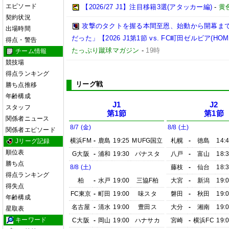
エピソード
【2026/27 J1】注目移籍3選(アタッカー編)
-
黄
契約状況
攻撃のタクトを握る本間至恩、始動から開幕ま
出場時間
だった」【2026 J1第1節 vs. FC町田ゼルビア(HOM
得点・警告
たっぷり蹴球マガジン
-
19時
チーム情報
競技場
得点ランキング
リーグ戦
勝ち点推移
年齢構成
J1
J2
スタッフ
第1節
第1節
関係者ニュース
8/7 (金)
8/8 (土)
関係者エピソード
横浜FM
-
鹿島
19:25
MUFG国立
札幌
-
徳島
14:
Jリーグ記録
順位表
G大阪
-
浦和
19:30
パナスタ
八戸
-
富山
18:
勝ち点
8/8 (土)
藤枝
-
仙台
18:
得点ランキング
柏
-
水戸
19:00
三協F柏
大宮
-
新潟
19:
得失点
FC東京
-
町田
19:00
味スタ
磐田
-
秋田
19:
年齢構成
名古屋
-
清水
19:00
豊田ス
大分
-
湘南
19:
星取表
キーワード
C大阪
-
岡山
19:00
ハナサカ
宮崎
-
横浜FC
19: