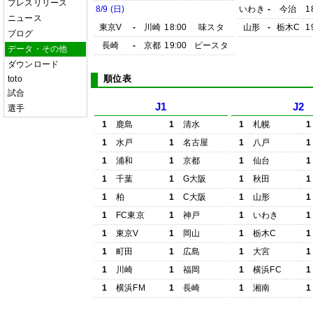
プレスリリース
8/9 (日)
いわき
-
今治
1
ニュース
東京V
-
川崎
18:00
味スタ
山形
-
栃木C
1
ブログ
長崎
-
京都
19:00
ピースタ
データ・その他
ダウンロード
順位表
toto
試合
J1
J2
選手
1
鹿島
1
清水
1
札幌
1
1
水戸
1
名古屋
1
八戸
1
1
浦和
1
京都
1
仙台
1
1
千葉
1
G大阪
1
秋田
1
1
柏
1
C大阪
1
山形
1
1
FC東京
1
神戸
1
いわき
1
1
東京V
1
岡山
1
栃木C
1
1
町田
1
広島
1
大宮
1
1
川崎
1
福岡
1
横浜FC
1
1
横浜FM
1
長崎
1
湘南
1