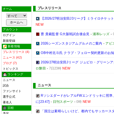
プレスリリース
チーム
【2026/27明治安田J3リーグ】ミライロチケ
NEW
アカウント
曺 貴裁監督 G大阪戦試合後会見
-
浦和レッズ
-
ログイン
新規登録
2026シーズンスタジアムグルメのご案内
-
アビ
新着情報
プレスリリース (4)
OB中村北斗氏 クラブ・フェロー契約更新のお
ニュース (42)
2026/27明治安田Jリーグ ジュビロ・グリー
ブログ (7)
ロ磐田
-
7日23時
NEW
トピックス
ランキング
ニュース
ニュース
試合
ファンサイト
RソシエダードがレアルFWエンドリッキに照準
選手公式
に[23:47]
-
日刊スポーツ
-
0時
NEW
著名人
日程
「国立は素晴らしいけど、都内でもサッカースタ
予定