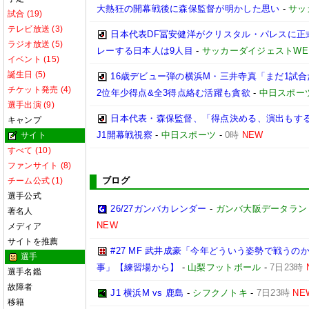
大熱狂の開幕戦後に森保監督が明かした思い
-
サッ
試合 (19)
テレビ放送 (3)
日本代表DF冨安健洋がクリスタル・パレスに正
ラジオ放送 (5)
レーする日本人は9人目
-
サッカーダイジェストWE
イベント (15)
誕生日 (5)
16歳デビュー弾の横浜M・三井寺真「まだ1試
チケット発売 (4)
2位年少得点&全3得点絡む活躍も貪欲
-
中日スポー
選手出演 (9)
日本代表・森保監督、「得点決める、演出もする」
キャンプ
J1開幕戦視察
-
中日スポーツ
-
0時
NEW
サイト
すべて (10)
ファンサイト (8)
ブログ
チーム公式 (1)
選手公式
26/27ガンバカレンダー
-
ガンバ大阪データランド(GA
著名人
NEW
メディア
サイトを推薦
#27 MF 武井成豪「今年どういう姿勢で戦う
選手
事」【練習場から】
-
山梨フットボール
-
7日23時
選手名鑑
故障者
J1 横浜M vs 鹿島
-
シフクノトキ
-
7日23時
NE
移籍