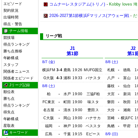
エピソード
コムナーレスタジアム(トリノ)
-
Kobby love
契約状況
2026-2027第1節横浜Fマリノス(アウェー)戦
-
だ
出場時間
得点・警告
チーム情報
リーグ戦
競技場
得点ランキング
J1
J2
勝ち点推移
第1節
第1
年齢構成
8/7 (金)
8/8 (土)
スタッフ
横浜FM
3-4
鹿島
19:26
MUFG国立
札幌
-
徳島
1
関係者ニュース
G大阪
4-3
浦和
19:33
パナスタ
八戸
-
富山
1
関係者エピソード
Jリーグ記録
8/8 (土)
藤枝
-
仙台
1
順位表
柏
-
水戸
19:00
三協F柏
大宮
-
新潟
1
勝ち点
FC東京
-
町田
19:00
味スタ
磐田
-
秋田
1
得点ランキング
名古屋
-
清水
19:00
豊田ス
大分
-
湘南
1
得失点
C大阪
-
岡山
19:00
ハナサカ
宮崎
-
横浜FC
1
年齢構成
星取表
福岡
-
神戸
19:00
ベススタ
鳥栖
-
甲府
1
キーワード
広島
-
千葉
19:15
Eピース
8/9 (日)