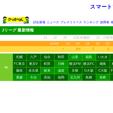
スマート
試合速報
ニュース
プレスリリース
ランキング
故障者
Jリーグ 最新情報
J1
J2
J3
J1百年構想
J2・J3百
2026年
1月
2月
3月
4月
5月
＜
8/4
5
6
札幌
八戸
仙台
秋田
山形
福島
いわき
FC東京
東京V
町田
川崎
横浜FM
横浜FC
湘南
≪
藤枝
名古屋
岐阜
滋賀
京都
G大阪
C大阪
愛媛
今治
高知
福岡
北九州
鳥栖
長崎