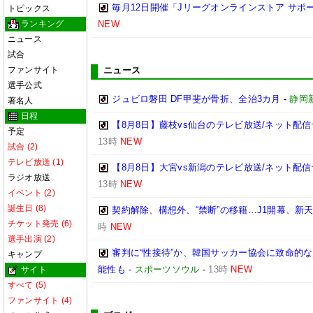
毎月12日開催「Jリーグオンラインストア サポ
トピックス
ランキング
NEW
ニュース
試合
ファンサイト
ニュース
選手公式
ジュビロ磐田 DF甲斐が骨折、全治3カ月
-
静岡
著名人
日程
【8月8日】藤枝vs仙台のテレビ放送/ネット配信
予定
13時
NEW
試合 (2)
テレビ放送 (1)
【8月8日】大宮vs新潟のテレビ放送/ネット配信
ラジオ放送
13時
NEW
イベント (2)
誕生日 (8)
契約解除、構想外、“禁断”の移籍…J1開幕、新
チケット発売 (6)
時
NEW
選手出演 (2)
審判に“性接待”か、韓国サッカー協会に致命的
キャンプ
能性も
-
スポーツソウル
-
13時
NEW
サイト
すべて (5)
ファンサイト (4)