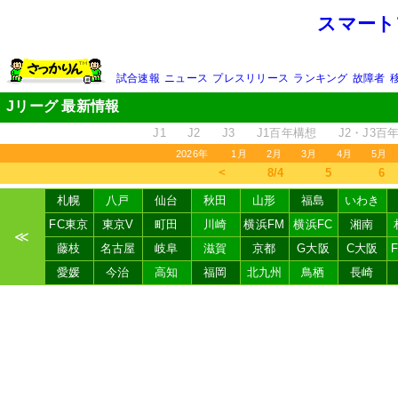
スマート
試合速報
ニュース
プレスリリース
ランキング
故障者
Jリーグ 最新情報
J1
J2
J3
J1百年構想
J2・J3百
2026年
1月
2月
3月
4月
5月
＜
8/4
5
6
札幌
八戸
仙台
秋田
山形
福島
いわき
FC東京
東京V
町田
川崎
横浜FM
横浜FC
湘南
≪
藤枝
名古屋
岐阜
滋賀
京都
G大阪
C大阪
愛媛
今治
高知
福岡
北九州
鳥栖
長崎