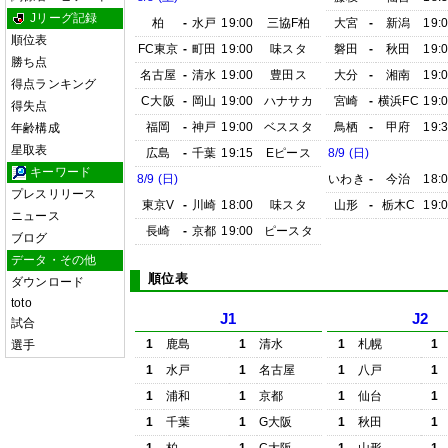
Jリーグ記録
柏
-
水戸
19:00
三協F柏
大宮
-
新潟
19:
順位表
FC東京
-
町田
19:00
味スタ
磐田
-
秋田
19:
勝ち点
名古屋
-
清水
19:00
豊田ス
大分
-
湘南
19:
得点ランキング
C大阪
-
岡山
19:00
ハナサカ
宮崎
-
横浜FC
19:
得失点
福岡
-
神戸
19:00
ベススタ
鳥栖
-
甲府
19:
年齢構成
星取表
広島
-
千葉
19:15
Eピース
8/9 (日)
キーワード
8/9 (日)
いわき
-
今治
18:
プレスリリース
東京V
-
川崎
18:00
味スタ
山形
-
栃木C
19:
ニュース
長崎
-
京都
19:00
ピースタ
ブログ
データ・その他
順位表
ダウンロード
toto
J1
J2
試合
1
鹿島
1
清水
1
札幌
1
選手
1
水戸
1
名古屋
1
八戸
1
1
浦和
1
京都
1
仙台
1
1
千葉
1
G大阪
1
秋田
1