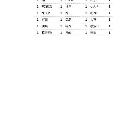
1
柏
1
C大阪
1
山形
1
1
FC東京
1
神戸
1
いわき
1
1
東京V
1
岡山
1
栃木C
1
1
町田
1
広島
1
大宮
1
1
川崎
1
福岡
1
横浜FC
1
1
横浜FM
1
長崎
1
湘南
1