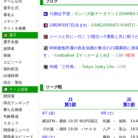
ブログ
チーム公式
選手公式
J1順位予想
-
ガンバ大阪データランド(GAMBA OSAK
著名人
メディア
1992年8月7日生まれ
-
SANGARIAN'S KANTO
サイトを推薦
選手
ジーコと共に～行こう!国立へ!!鹿島と共に戦うため
選手名鑑
W杯後無所属の長友佑都が東京のJ1開幕戦に来
故障者
す」
-
footballnet【サッカーまとめ】
-
13時
NEW
移籍
エピソード
沖縄「三竹寿」
-
Tokyo Junky Life
-
12時
契約状況
出場時間
得点・警告
リーグ戦
チーム情報
競技場
J1
J2
得点ランキング
第1節
第1節
勝ち点推移
8/7 (金)
8/8 (土)
年齢構成
横浜FM
-
鹿島
19:25
MUFG国立
札幌
-
徳島
14:
スタッフ
G大阪
-
浦和
19:30
パナスタ
八戸
-
富山
18:
関係者ニュース
関係者エピソード
8/8 (土)
藤枝
-
仙台
18: