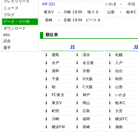
プレスリリース
8/9 (日)
いわき
-
今治
ニュース
東京V
-
川崎
18:00
味スタ
山形
-
栃木C
ブログ
長崎
-
京都
19:00
ピースタ
データ・その他
ダウンロード
順位表
toto
試合
J1
J
選手
1
鹿島
1
清水
1
札幌
1
水戸
1
名古屋
1
八戸
1
浦和
1
京都
1
仙台
1
千葉
1
G大阪
1
秋田
1
柏
1
C大阪
1
山形
1
FC東京
1
神戸
1
いわき
1
東京V
1
岡山
1
栃木C
1
町田
1
広島
1
大宮
1
川崎
1
福岡
1
横浜FC
1
横浜FM
1
長崎
1
湘南