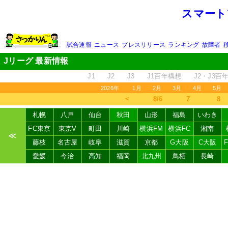
スマート
試合速報
ニュース
プレスリリース
ランキング
故障者
Jリーグ 最新情報
J1
J2
J3
J1百年構想
J2・J3百
2026年
1月
2月
3月
4月
5月
＜
8/6
7
8
札幌
八戸
仙台
秋田
山形
福島
いわき
FC東京
東京V
町田
川崎
横浜FM
横浜FC
湘南
≪
藤枝
名古屋
岐阜
滋賀
京都
G大阪
C大阪
愛媛
今治
高知
福岡
北九州
鳥栖
長崎