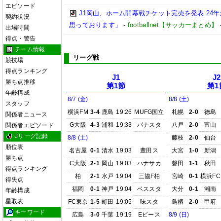
エピソード
J1岡山、ホーム開幕戦チケット完売を発表 24
契約状況
思っております」
-
footballnet【サッカーまとめ】
出場時間
得点・警告
チーム情報
リーグ戦
競技場
得点ランキング
J1
J2
勝ち点推移
第1節
第1
年齢構成
8/7 (金)
8/8 (土)
スタッフ
横浜FM
3-4
鹿島
19:26
MUFG国立
札幌
2-0
徳島
関係者ニュース
G大阪
4-3
浦和
19:33
パナスタ
八戸
2-0
富山
関係者エピソード
Jリーグ記録
8/8 (土)
藤枝
2-0
仙台
順位表
名古屋
0-1
清水
19:03
豊田ス
大宮
1-0
新潟
勝ち点
C大阪
2-1
岡山
19:03
ハナサカ
磐田
1-1
秋田
得点ランキング
柏
2-1
水戸
19:04
三協F柏
宮崎
0-1
横浜FC
得失点
福岡
0-1
神戸
19:04
ベススタ
大分
0-1
湘南
年齢構成
星取表
FC東京
1-5
町田
19:05
味スタ
鳥栖
2-0
甲府
キーワード
広島
3-0
千葉
19:19
Eピース
8/9 (日)