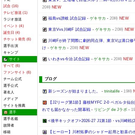
試合 (16)
20時
NEW
テレビ放送 (1)
福島vs讃岐 試合記録
-
ゲキサカ
-
20時
NEW
ラジオ放送
イベント (4)
東京Vvs川崎F 試合記録
-
ゲキサカ
-
20時
NEW
誕生日 (4)
チケット発売 (6)
川崎Fが終了間際に劇的同点弾、東京Vは溝口修
選手出演
け
-
ゲキサカ
-
20時
NEW
キャンプ
いわきvs今治 試合記録
-
ゲキサカ
-
20時
NEW
サイト
すべて (6)
ファンサイト (6)
ブログ
チーム公式
選手公式
新シーズンが始まりました。
-
trinitalife
-
19時
著名人
メディア
【J2リーグ第1節】藤枝MYFC 2-0 ベガルタ
サイトを推薦
れでも届かなかった開幕戦
-
リビング de Jラボ
-
1
選手
選手名鑑
<後半キックオフ>2026-27 J1第1節・vs川崎戦(202
故障者
【ヒーロー】川村拓夢のシャドー起用と歓喜の
移籍