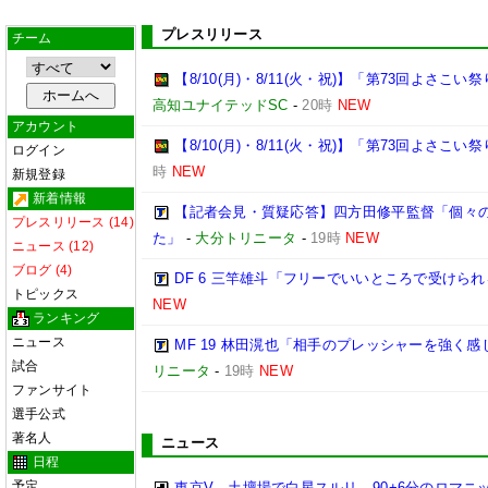
プレスリリース
チーム
【8/10(月)・8/11(火・祝)】「第73回よさ
高知ユナイテッドSC
-
20時
NEW
アカウント
【8/10(月)・8/11(火・祝)】「第73回よさこ
ログイン
時
NEW
新規登録
新着情報
【記者会見・質疑応答】四方田修平監督「個々
プレスリリース (14)
た」
-
大分トリニータ
-
19時
NEW
ニュース (12)
ブログ (4)
DF 6 三竿雄斗「フリーでいいところで受けら
トピックス
NEW
ランキング
ニュース
MF 19 林田滉也「相手のプレッシャーを強く
試合
リニータ
-
19時
NEW
ファンサイト
選手公式
著名人
ニュース
日程
予定
東京V、土壇場で白星スルリ…90+6分のロマニ