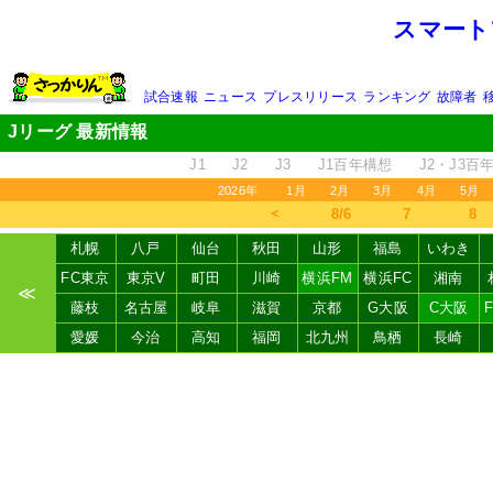
スマート
試合速報
ニュース
プレスリリース
ランキング
故障者
Jリーグ 最新情報
J1
J2
J3
J1百年構想
J2・J3百
2026年
1月
2月
3月
4月
5月
＜
8/6
7
8
札幌
八戸
仙台
秋田
山形
福島
いわき
FC東京
東京V
町田
川崎
横浜FM
横浜FC
湘南
≪
藤枝
名古屋
岐阜
滋賀
京都
G大阪
C大阪
愛媛
今治
高知
福岡
北九州
鳥栖
長崎