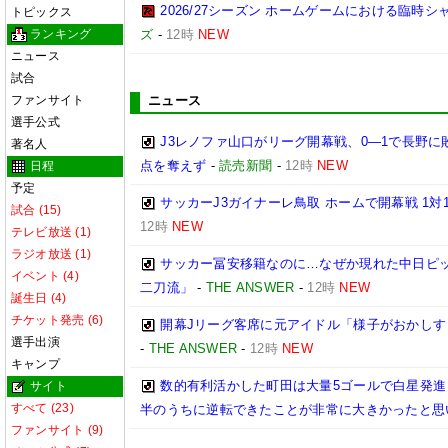
2026/27シーズン ホームゲームにおける臨
トピックス
ランキング
ズ
-
12時
NEW
ニュース
試合
ファンサイト
ニュース
選手公式
J3レノファ山口がリーグ開幕戦、0―1で長野
著名人
点を奪えず
-
読売新聞
-
12時
NEW
日程
予定
サッカーJ3ガイナーレ鳥取 ホームで開幕戦 1
試合 (15)
12時
NEW
テレビ放送 (1)
ラジオ放送 (1)
サッカー冨安移籍なのに…なぜか現れた中日ピ
イベント (4)
二刀流」
-
THE ANSWER
-
12時
NEW
誕生日 (4)
チケット発売 (6)
開幕Jリーグ客席に元アイドル「様子がおかしす
選手出演
-
THE ANSWER
-
12時
NEW
キャンプ
数的有利活かした町田は大量5ゴールで白星発進
サイト
すべて (23)
半のうちに逆転できたことが非常に大きかったと思
ファンサイト (9)