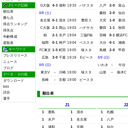
Jリーグ記録
G大阪
4-3
浦和
19:33
パナスタ
八戸
2-0
富山
順位表
8/8 (土)
藤枝
2-0
仙台
勝ち点
名古屋
0-1
清水
19:03
豊田ス
大宮
1-0
新潟
得点ランキング
C大阪
2-1
岡山
19:03
ハナサカ
磐田
1-1
秋田
得失点
柏
2-1
水戸
19:04
三協F柏
宮崎
0-1
横浜FC
年齢構成
福岡
0-1
神戸
19:04
ベススタ
大分
0-1
湘南
星取表
キーワード
FC東京
1-5
町田
19:05
味スタ
鳥栖
2-0
甲府
プレスリリース
広島
3-0
千葉
19:19
Eピース
8/9 (日)
ニュース
8/9 (日)
いわき
-
今治
ブログ
東京V
-
川崎
18:00
味スタ
山形
-
栃木C
データ・その他
長崎
-
京都
19:00
ピースタ
ダウンロード
toto
試合
順位表
選手
J1
J
1
鹿島
1
清水
1
札幌
1
水戸
1
名古屋
1
八戸
1
浦和
1
京都
1
仙台