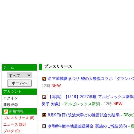
プレスリリース
チーム
名古屋城夏まつり 鯱の大祭典コラボ「グランパ
12時
NEW
アカウント
【再掲】【U-18】2027年度 アルビレックス新
ログイン
男子 対象)
-
アルビレックス新潟
-
12時
NEW
新規登録
新着情報
8月9日(日) 筑波大学との練習試合の結果
-
RB
プレスリリース (8)
ニュース (36)
令和8年熊本地震義援募金 実施のご報告(8/8)
-
ブログ (9)