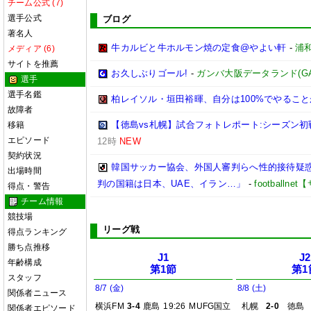
チーム公式 (7)
選手公式
ブログ
著名人
牛カルビと牛ホルモン焼の定食@やよい軒
-
浦
メディア (6)
サイトを推薦
お久しぶりゴール!
-
ガンバ大阪データランド(GAMBA
選手
選手名鑑
柏レイソル・垣田裕暉、自分は100%でやるこ
故障者
【徳島vs札幌】試合フォトレポート:シーズン
移籍
エピソード
12時
NEW
契約状況
韓国サッカー協会、外国人審判らへ性的接待疑
出場時間
判の国籍は日本、UAE、イラン…」
-
football
得点・警告
チーム情報
競技場
リーグ戦
得点ランキング
勝ち点推移
J1
J2
年齢構成
第1節
第1
スタッフ
8/7 (金)
8/8 (土)
関係者ニュース
横浜FM
3-4
鹿島
19:26
MUFG国立
札幌
2-0
徳島
関係者エピソード