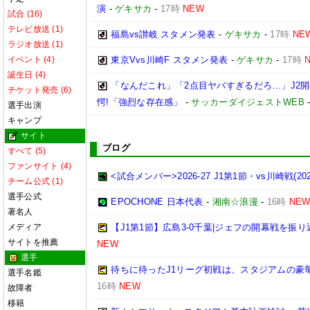
演
-
ゲキサカ
-
17時
NEW
試合 (16)
テレビ放送 (1)
福島vs讃岐 スタメン発表
-
ゲキサカ
-
17時
NE
ラジオ放送 (1)
イベント (4)
東京Vvs川崎F スタメン発表
-
ゲキサカ
-
17時
誕生日 (4)
「なんだこれ」「2点目ヤバすぎるだろ…」J2開
チケット発売 (6)
愕!「強烈な存在感」
-
サッカーダイジェストWEB
選手出演
キャンプ
サイト
ブログ
すべて (5)
ファンサイト (4)
<試合メンバー>2026-27 J1第1節・vs川崎戦(2026/
チーム公式 (1)
選手公式
EPOCHONE 日本代表
-
湘南☆浪漫
-
16時
NE
著名人
メディア
【J1第1節】広島3-0千葉|ジェフの開幕戦を振
サイトを推薦
NEW
選手
待ちに待ったJ1リーグ初戦は、スタジアムの豪
選手名鑑
16時
NEW
故障者
移籍