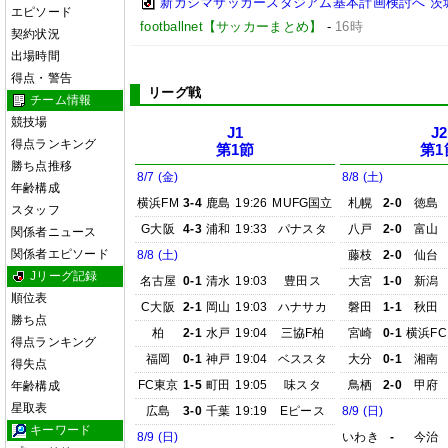
新カシマサッカースタジアム基本計画検討へ 茨
エピソード
footballnet【サッカーまとめ】
-
16時
契約状況
出場時間
得点・警告
リーグ戦
チーム情報
競技場
J1
J2
得点ランキング
第1節
第1
勝ち点推移
8/7 (金)
8/8 (土)
年齢構成
横浜FM
3-4
鹿島
19:26
MUFG国立
札幌
2-0
徳島
スタッフ
G大阪
4-3
浦和
19:33
パナスタ
八戸
2-0
富山
関係者ニュース
関係者エピソード
8/8 (土)
藤枝
2-0
仙台
Jリーグ記録
名古屋
0-1
清水
19:03
豊田ス
大宮
1-0
新潟
順位表
C大阪
2-1
岡山
19:03
ハナサカ
磐田
1-1
秋田
勝ち点
柏
2-1
水戸
19:04
三協F柏
宮崎
0-1
横浜FC
得点ランキング
福岡
0-1
神戸
19:04
ベススタ
大分
0-1
湘南
得失点
FC東京
1-5
町田
19:05
味スタ
鳥栖
2-0
甲府
年齢構成
星取表
広島
3-0
千葉
19:19
Eピース
8/9 (日)
キーワード
8/9 (日)
いわき
-
今治