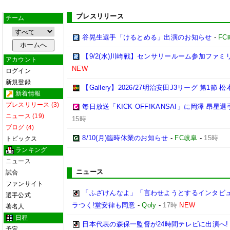
プレスリリース
チーム
谷晃生選手「けるとめる」出演のお知らせ
-
F
【9/2(水)川崎戦】センサリールーム参加ファ
アカウント
NEW
ログイン
新規登録
【Gallery】2026/27明治安田J3リーグ 第1節 
新着情報
プレスリリース (3)
毎日放送「KICK OFF!KANSAI」に岡澤 昂
ニュース (19)
15時
ブログ (4)
8/10(月)臨時休業のお知らせ
-
FC岐阜
-
15時
トピックス
ランキング
ニュース
ニュース
試合
ファンサイト
「ふざけんなよ」「言わせようとするインタビ
選手公式
ラつく!堂安律も同意
-
Qoly
-
17時
NEW
著名人
日程
日本代表の森保一監督が24時間テレビに出演へ
予定