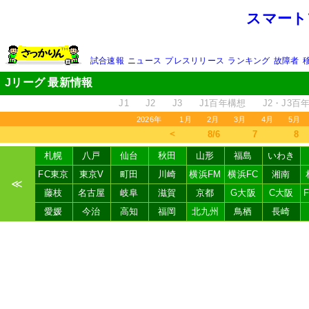
スマート
試合速報
ニュース
プレスリリース
ランキング
故障者
Jリーグ 最新情報
J1
J2
J3
J1百年構想
J2・J3百
2026年
1月
2月
3月
4月
5月
＜
8/6
7
8
札幌
八戸
仙台
秋田
山形
福島
いわき
FC東京
東京V
町田
川崎
横浜FM
横浜FC
湘南
≪
藤枝
名古屋
岐阜
滋賀
京都
G大阪
C大阪
愛媛
今治
高知
福岡
北九州
鳥栖
長崎