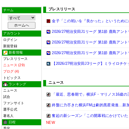
プレスリリース
チーム
金子「この戦いを『良かった』というために
2026/27明治安田J1リーグ 第1節 鹿島ア
アカウント
ログイン
2026/27明治安田J1リーグ 第1節 鹿島ア
新規登録
新着情報
2026/27明治安田J1リーグ 第1節 鹿島ア
プレスリリース
【2026/27明治安田J3リーグ】ミライロチ
ニュース (29)
ブログ (4)
トピックス
ニュース
ランキング
ニュース
「最近、思春期で」横浜F・マリノス16歳の三
試合
ファンサイト
終盤に力尽きた横浜FMは劇的黒星発進…新
選手公式
奮起の新シーズン「この開幕戦にかけていた
著名人
日程
NEW
予定