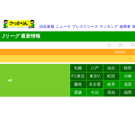
試合速報
ニュース
プレスリリース
ランキング
故障者
Jリーグ 最新情報
J1
J2
J3
2026年
＜
札幌
八戸
仙台
秋田
FC東京
東京V
町田
川崎
≪
藤枝
名古屋
岐阜
滋賀
愛媛
今治
高知
福岡