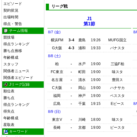
エピソード
リーグ戦
契約状況
出場時間
J1
第1節
得点・警告
チーム情報
8/7 (金)
8/
競技場
横浜FM
3-4
鹿島
19:26
MUFG国立
得点ランキング
G大阪
4-3
浦和
19:33
パナスタ
勝ち点推移
8/8 (土)
年齢構成
柏
-
水戸
19:00
三協F柏
スタッフ
関係者ニュース
FC東京
-
町田
19:00
味スタ
関係者エピソード
名古屋
-
清水
19:00
豊田ス
Jリーグ記録
C大阪
-
岡山
19:00
ハナサカ
順位表
福岡
-
神戸
19:00
ベススタ
勝ち点
広島
-
千葉
19:15
Eピース
8/
得点ランキング
得失点
8/9 (日)
年齢構成
東京V
-
川崎
18:00
味スタ
星取表
長崎
-
京都
19:00
ピースタ
キーワード