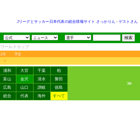
Jリーグとサッカー日本代表の総合情報サイト さっかりん
-
ゲストさん
FAワールドカップ
12月
予定
＞
浦和
大宮
千葉
柏
富山
金沢
清水
磐田
≫
広島
山口
讃岐
徳島
総合
代表
海外
すべて