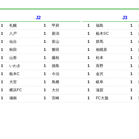
J2
J3
1
札幌
1
甲府
1
福島
1
1
八戸
1
新潟
1
栃木SC
1
1
仙台
1
富山
1
群馬
1
1
秋田
1
磐田
1
相模原
1
1
山形
1
藤枝
1
松本
1
1
いわき
1
徳島
1
長野
1
1
栃木C
1
今治
1
金沢
1
1
大宮
1
鳥栖
1
岐阜
1
1
横浜FC
1
大分
1
滋賀
1
1
湘南
1
宮崎
1
FC大阪
1