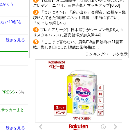
2
【鹿島】DF広瀬陸斗「鹿島の若いやつらの方がす
なかろう
ごいぞと」ニヤリ、三井寺眞とマッチアップ[0:53]
3
「ついにきた!」「涙が出た」金曜夜、欧州から飛
び込んできた“朗報”にネット沸騰!「本当にすごい」
ない10名”を
「めっちゃ嬉しい」
4
プレミアリーグに日本選手がシーズン最多9人 ク
リスタルパレスに冨安健洋が加入[0:44]
続きを見る
5
「ここでは言わない」鹿島FW吉田湊海のJ1開幕
戦、悔しさ口にした18歳に柴崎岳は…
ランキングページを表示
E PRESS
-
6時
net【サッカーまと
続きを見る