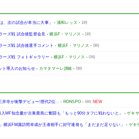
は、次の試合が本当に大事」
-
浦和レッズ
-
1時
ントラーズ戦 試合後監督会見
-
横浜F・マリノス
-
1時
ントラーズ戦 試合後選手コメント
-
横浜F・マリノス
-
0時
ントラーズ戦 フォトギャラリー
-
横浜F・マリノス
-
0時
ケット導入のお知らせ
-
カマタマーレ讃岐
-
0時
井寺が衝撃デビュー!歴代2位...
-
RONSPO
-
6時
NEW
加入MF知念慶が古巣鹿島に奮闘も「もっと90分タフに戦わないと」
-
ゲキ
」横浜FM諏訪間幸成が王者相手に好守連発も「まだまだ足りない」
-
ゲキ