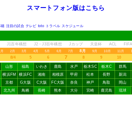
スマートフォン版はこちら
移籍
注目の試合
テレビ
toto
トラベル
スケジュール
J1百年構想
J2・J3百年構想
Jカップ
天皇杯
ACL
FI
8月
1月
2月
3月
4月
5月
6月
7月
9月
10月
11月
7
8/4
5
6
8
9
10
山形
福島
いわき
鹿島
水戸
栃木SC
栃木C
群馬
横浜FM
横浜FC
湘南
相模原
甲府
松本
長野
新潟
京都
G大阪
C大阪
FC大阪
奈良
神戸
鳥取
岡山
北九州
鳥栖
長崎
熊本
大分
宮崎
鹿児島
琉球