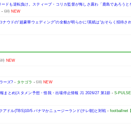
リードも逆転負け。スティーブ・コリカ監督が悔しさ露わ「鹿島であろうと
B
-
6時
NEW
ロナウドの“超豪華ウェディング”の全貌が明らかに!英紙は“おそらく招待され
6時
NEW
ラーズ?
-
タケゴラ
-
6時
NEW
とめ|スタメン予想・怪我・出場停止情報 J1 2026/27 第1節
-
S-PULS
クアドル(TBS)10/5 パナマかニュージーランド(テレ朝)と対戦
-
football