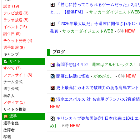
「勝ちに持ってこられるゲームだった」2点
試合 (19)
と…」【横浜FM】
-
サッカーダイジェストWE
テレビ放送 (3)
ラジオ放送 (5)
「2026年最大級だ」今週末に開催されるC・
イベント (15)
発表
-
サッカーダイジェストWEB
-
6時
NEW
誕生日 (5)
チケット発売 (4)
選手出演 (9)
ブログ
キャンプ
サイト
新聞予想は4-4-2!
-
週末はアルビレックス!
-
すべて (7)
ファンサイト (6)
開幕に快活に怪盗
-
がめがま。
-
6時
NEW
チーム公式
史上最高にカオスで破壊力のある鹿島アント
選手公式
著名人
清水エスパルス 対 名古屋グランパス?直前情報ま
メディア (1)
NEW
サイトを推薦
選手
キリンカップ参加国決定! 日本代表は10/1 エ
選手名鑑
め】
-
6時
NEW
故障者
移籍