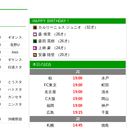
HAPPY BIRTHDAY !
カルリーニョス ジュニオ
（32才）
森 侑里
（26才）
0
ギオンス
森田 晃樹
（26才）
0
長野U
上林 豪
（24才）
0
Axis
安藤 陸登
（20才）
0
ギケンス
本日の試合
0
白波スタ
J1
柏
19:00
水戸
0
とうスタ
FC東京
19:00
町田
0
ハトスタ
名古屋
19:00
清水
0
カンセキ
C大阪
19:00
岡山
0
ニンスタ
福岡
19:00
神戸
広島
19:15
千葉
J2
0
沖縄県陸
札幌
14:45
徳島