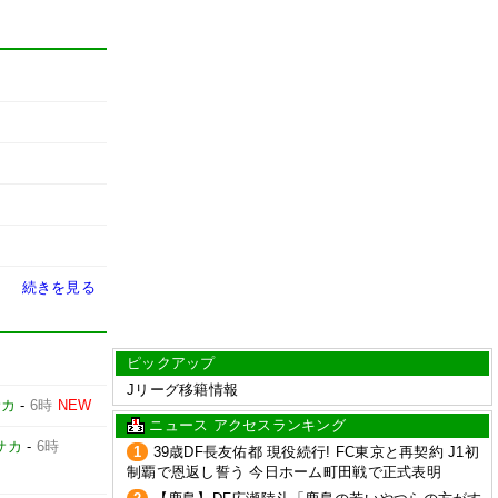
続きを見る
ピックアップ
Jリーグ移籍情報
サカ
-
6時
NEW
ニュース アクセスランキング
サカ
-
6時
1
39歳DF長友佑都 現役続行! FC東京と再契約 J1初
制覇で恩返し誓う 今日ホーム町田戦で正式表明