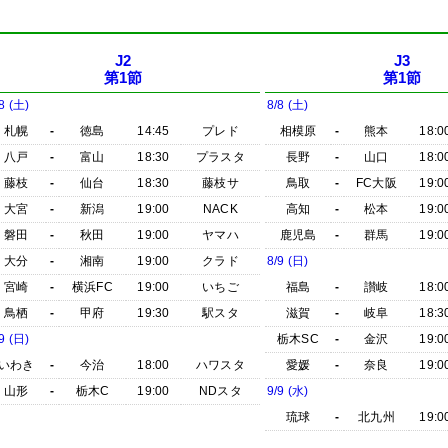
J2
J3
第1節
第1節
8 (土)
8/8 (土)
札幌
-
徳島
14:45
プレド
相模原
-
熊本
18:0
八戸
-
富山
18:30
プラスタ
長野
-
山口
18:0
藤枝
-
仙台
18:30
藤枝サ
鳥取
-
FC大阪
19:0
大宮
-
新潟
19:00
NACK
高知
-
松本
19:0
磐田
-
秋田
19:00
ヤマハ
鹿児島
-
群馬
19:0
大分
-
湘南
19:00
クラド
8/9 (日)
宮崎
-
横浜FC
19:00
いちご
福島
-
讃岐
18:0
鳥栖
-
甲府
19:30
駅スタ
滋賀
-
岐阜
18:3
9 (日)
栃木SC
-
金沢
19:0
いわき
-
今治
18:00
ハワスタ
愛媛
-
奈良
19:0
山形
-
栃木C
19:00
NDスタ
9/9 (水)
琉球
-
北九州
19:0