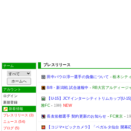
プレスリリース
チーム
田中パウロ淳一選手の負傷について
-
栃木シテ
8/8・新潟戦 試合速報中
-
RB大宮アルディージ
アカウント
ログイン
【U-15】JCYインターシティトリムカップ(U-1
新規登録
雅FC
-
19時
NEW
新着情報
プレスリリース (3)
長友佑都選手 契約更新のお知らせ
-
FC東京
-
1
ニュース (54)
【コジマ×ビックカメラ】「ベガルタ仙台 開幕
ブログ (5)