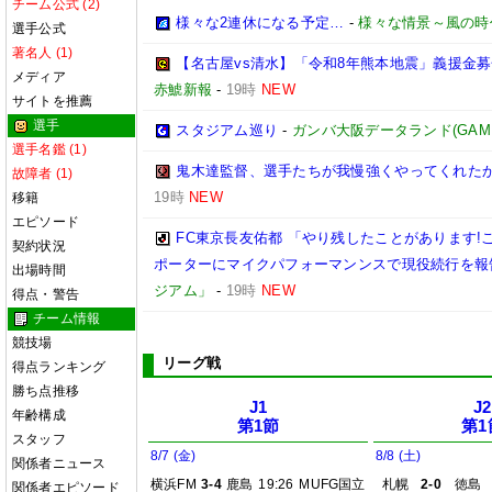
チーム公式 (2)
様々な2連休になる予定…
-
様々な情景～風の時
選手公式
著名人 (1)
【名古屋vs清水】「令和8年熊本地震」義援金
メディア
赤鯱新報
-
19時
NEW
サイトを推薦
選手
スタジアム巡り
-
ガンバ大阪データランド(GAMBA O
選手名鑑 (1)
鬼木達監督、選手たちが我慢強くやってくれた
故障者 (1)
19時
NEW
移籍
エピソード
FC東京長友佑都 「やり残したことがあります!
契約状況
ポーターにマイクパフォーマンンスで現役続行を報
出場時間
ジアム」
-
19時
NEW
得点・警告
チーム情報
競技場
リーグ戦
得点ランキング
勝ち点推移
J1
J2
年齢構成
第1節
第1
スタッフ
8/7 (金)
8/8 (土)
関係者ニュース
横浜FM
3-4
鹿島
19:26
MUFG国立
札幌
2-0
徳島
関係者エピソード