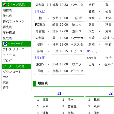
Jリーグ記録
G大阪
4-3
浦和
19:33
パナスタ
八戸
-
富山
順位表
8/8 (土)
藤枝
-
仙台
勝ち点
柏
-
水戸
19:00
三協F柏
大宮
-
新潟
得点ランキング
FC東京
-
町田
19:00
味スタ
磐田
-
秋田
得失点
名古屋
-
清水
19:00
豊田ス
大分
-
湘南
年齢構成
C大阪
-
岡山
19:00
ハナサカ
宮崎
-
横浜FC
星取表
キーワード
福岡
-
神戸
19:00
ベススタ
鳥栖
-
甲府
プレスリリース
広島
-
千葉
19:15
Eピース
8/9 (日)
ニュース
8/9 (日)
いわき
-
今治
ブログ
東京V
-
川崎
18:00
味スタ
山形
-
栃木C
データ・その他
長崎
-
京都
19:00
ピースタ
ダウンロード
toto
試合
順位表
選手
J1
J2
1
鹿島
1
清水
1
札幌
1
水戸
1
名古屋
1
八戸
1
浦和
1
京都
1
仙台