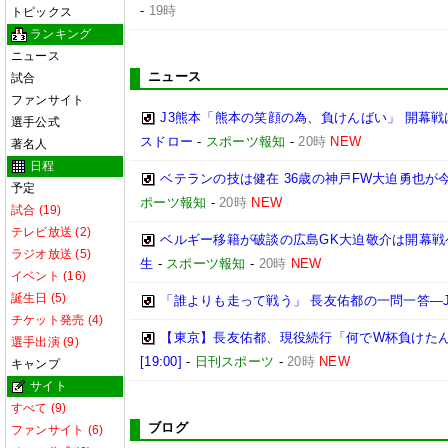
-
19時
トピックス
ランキング
ニュース
ニュース
試合
ファンサイト
J3熊本「熊本の笑顔の為、負けんばい」 開幕戦
選手公式
スドロー
-
スポーツ報知
-
20時
NEW
著名人
日程
ベテランの技は健在 36歳の神戸FW大迫勇也が
予定
ポーツ報知
-
20時
NEW
試合 (19)
テレビ放送 (2)
ベルギー移籍が破談の広島GK大迫敬介は開幕戦ベ
ラジオ放送 (5)
生
-
スポーツ報知
-
20時
NEW
イベント (16)
誕生日 (5)
「誰よりも走って戦う」 長友佑都の一問一答―
チケット発売 (4)
【東京】長友佑都、現役続行「何でW杯負けた
選手出演 (9)
[19:00]
-
日刊スポーツ
-
20時
NEW
キャンプ
サイト
すべて (9)
ブログ
ファンサイト (6)