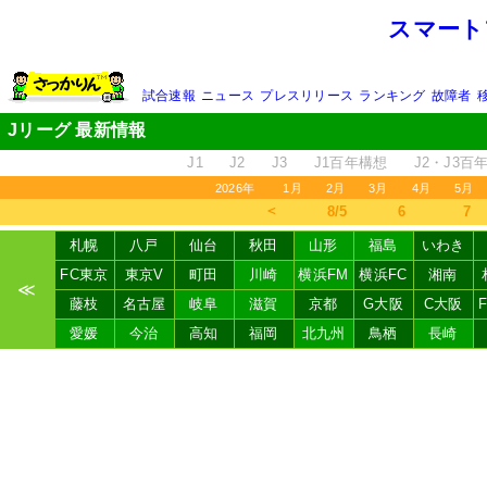
スマート
試合速報
ニュース
プレスリリース
ランキング
故障者
Jリーグ 最新情報
J1
J2
J3
J1百年構想
J2・J3百
2026年
1月
2月
3月
4月
5月
＜
8/5
6
7
札幌
八戸
仙台
秋田
山形
福島
いわき
FC東京
東京V
町田
川崎
横浜FM
横浜FC
湘南
≪
藤枝
名古屋
岐阜
滋賀
京都
G大阪
C大阪
愛媛
今治
高知
福岡
北九州
鳥栖
長崎