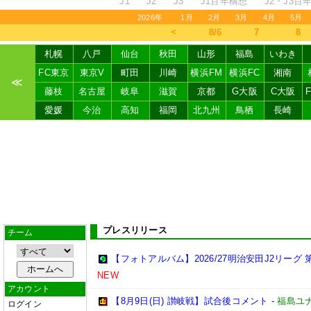
J1
J2
J3
J1百年構想
J2・J3百
2026年
1月
2月
3月
4月
5月
＜
8/6
7
8
札幌
八戸
仙台
秋田
山形
福島
いわき
FC東京
東京V
町田
川崎
横浜FM
横浜FC
湘南
≪
藤枝
名古屋
岐阜
滋賀
京都
G大阪
C大阪
愛媛
今治
高知
福岡
北九州
鳥栖
長崎
プレスリリース
チーム
【フォトアルバム】2026/27明治安田J2リーグ 第
NEW
アカウント
【8月9日(日) 讃岐戦】試合後コメント
-
福島ユ
ログイン