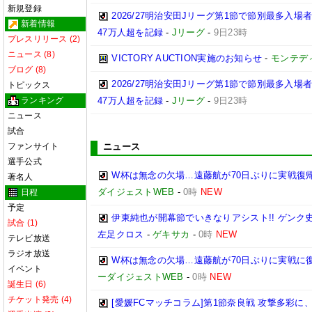
新規登録
2026/27明治安田Jリーグ第1節で節別最多入場
新着情報
47万人超を記録
-
Jリーグ
-
9日23時
プレスリリース (2)
ニュース (8)
VICTORY AUCTION実施のお知らせ
-
モンテデ
ブログ (8)
2026/27明治安田Jリーグ第1節で節別最多入
トピックス
ランキング
47万人超を記録
-
Jリーグ
-
9日23時
ニュース
試合
ファンサイト
ニュース
選手公式
W杯は無念の欠場…遠藤航が70日ぶりに実戦復帰
著名人
ダイジェストWEB
-
0時
NEW
日程
予定
伊東純也が開幕節でいきなりアシスト!! ゲン
試合 (1)
左足クロス
-
ゲキサカ
-
0時
NEW
テレビ放送
ラジオ放送
W杯は無念の欠場…遠藤航が70日ぶりに実戦に復
イベント
ーダイジェストWEB
-
0時
NEW
誕生日 (6)
チケット発売 (4)
[愛媛FCマッチコラム]第1節奈良戦 攻撃多彩