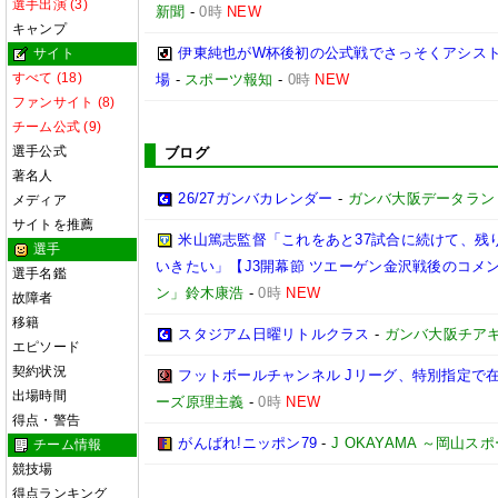
選手出演 (3)
新聞
-
0時
NEW
キャンプ
伊東純也がW杯後初の公式戦でさっそくアシスト
サイト
すべて (18)
場
-
スポーツ報知
-
0時
NEW
ファンサイト (8)
チーム公式 (9)
選手公式
ブログ
著名人
26/27ガンバカレンダー
-
ガンバ大阪データランド(GA
メディア
サイトを推薦
米山篤志監督「これをあと37試合に続けて、残
選手
いきたい」【J3開幕節 ツエーゲン金沢戦後のコメント】(
選手名鑑
ン」鈴木康浩
-
0時
NEW
故障者
移籍
スタジアム日曜リトルクラス
-
ガンバ大阪チア
エピソード
契約状況
フットボールチャンネル Jリーグ、特別指定で
出場時間
ーズ原理主義
-
0時
NEW
得点・警告
がんばれ!ニッポン79
-
J OKAYAMA ～岡山
チーム情報
競技場
得点ランキング