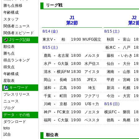
リーグ戦
勝ち点推移
年齢構成
J1
J2
スタッフ
第2節
第2
関係者ニュース
8/14 (金)
8/15 (土)
関係者エピソード
東京V
-
柏
19:00
MUFG国立
秋田
-
富山
18
Jリーグ記録
順位表
8/15 (土)
栃木C
-
八戸
18
勝ち点
鹿島
-
名古屋
18:00
メルスタ
藤枝
-
いわき
18
得点ランキング
水戸
-
G大阪
18:00
水戸信ス
仙台
-
大分
19
得失点
清水
-
横浜FM
18:30
アイスタ
湘南
-
山形
19
年齢構成
岡山
-
長崎
18:55
JFEス
甲府
-
宮崎
19
星取表
キーワード
浦和
-
広島
19:00
埼玉
新潟
-
札幌
19
プレスリリース
千葉
-
町田
19:00
フクアリ
今治
-
大宮
19
ニュース
川崎
-
京都
19:00
U等々力
8/16 (日)
ブログ
神戸
-
FC東京
19:00
ノエスタ
横浜FC
-
磐田
18
データ・その他
福岡
-
C大阪
19:00
ベススタ
徳島
-
鳥栖
19
ダウンロード
toto
試合
順位表