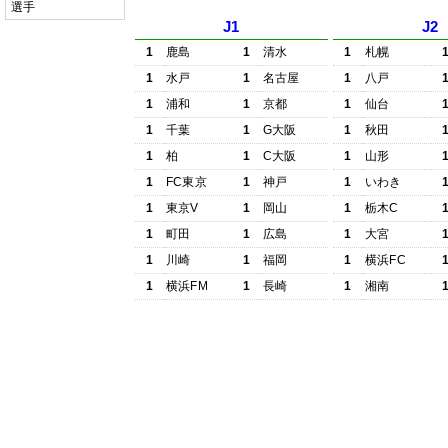
選手
J1
J2
1
鹿島
1
清水
1
札幌
1
水戸
1
名古屋
1
八戸
1
浦和
1
京都
1
仙台
1
千葉
1
G大阪
1
秋田
1
柏
1
C大阪
1
山形
1
FC東京
1
神戸
1
いわき
1
東京V
1
岡山
1
栃木C
1
町田
1
広島
1
大宮
1
川崎
1
福岡
1
横浜FC
1
横浜FM
1
長崎
1
湘南