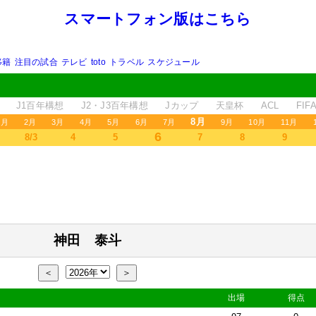
スマートフォン版はこちら
移籍
注目の試合
テレビ
toto
トラベル
スケジュール
J1百年構想
J2・J3百年構想
Jカップ
天皇杯
ACL
FI
8月
1月
2月
3月
4月
5月
6月
7月
9月
10月
11月
6
8/3
4
5
7
8
9
神田 泰斗
＜
＞
出場
得点