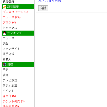
J2・J3百年構想
新規登録
新着情報
合計
プレスリリース (33)
ニュース (24)
ブログ (4)
トピックス
ランキング
ニュース
試合
ファンサイト
選手公式
著名人
日程
予定
試合
テレビ放送
ラジオ放送
イベント
誕生日 (5)
チケット発売 (3)
選手出演 (5)