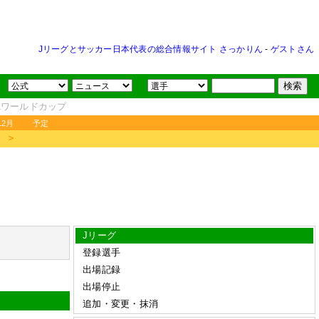
Jリーグとサッカー日本代表の総合情報サイト さっかりん
-
ゲストさん
FAワールドカップ
12月
予定
＞
Jリーグ
登録選手
出場記録
出場停止
追加・変更・抹消