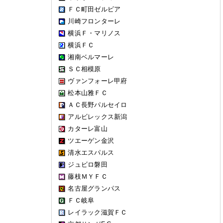
ＦＣ町田ゼルビア
川崎フロンターレ
横浜Ｆ・マリノス
横浜ＦＣ
湘南ベルマーレ
ＳＣ相模原
ヴァンフォーレ甲府
松本山雅ＦＣ
ＡＣ長野パルセイロ
アルビレックス新潟
カターレ富山
ツエーゲン金沢
清水エスパルス
ジュビロ磐田
藤枝ＭＹＦＣ
名古屋グランパス
ＦＣ岐阜
レイラック滋賀ＦＣ