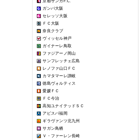
京都サンガF.C.
ガンバ大阪
セレッソ大阪
ＦＣ大阪
奈良クラブ
ヴィッセル神戸
ガイナーレ鳥取
ファジアーノ岡山
サンフレッチェ広島
レノファ山口ＦＣ
カマタマーレ讃岐
徳島ヴォルティス
愛媛ＦＣ
ＦＣ今治
高知ユナイテッドＳＣ
アビスパ福岡
ギラヴァンツ北九州
サガン鳥栖
Ｖ・ファーレン長崎