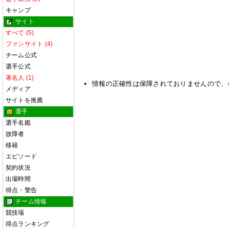
キャンプ
サイト
すべて (5)
ファンサイト (4)
チーム公式
選手公式
著名人 (1)
情報の正確性は保障されておりませんので、
メディア
サイトを推薦
選手
選手名鑑
故障者
移籍
エピソード
契約状況
出場時間
得点・警告
チーム情報
競技場
得点ランキング