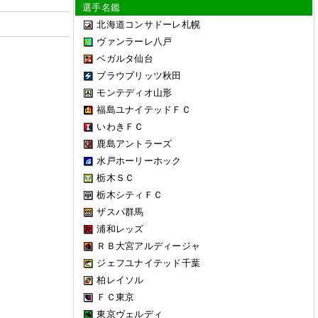
選手名鑑
北海道コンサドーレ札幌
ヴァンラーレ八戸
ベガルタ仙台
ブラウブリッツ秋田
モンテディオ山形
福島ユナイテッドＦＣ
いわきＦＣ
鹿島アントラーズ
水戸ホーリーホック
栃木ＳＣ
栃木シティＦＣ
ザスパ群馬
浦和レッズ
ＲＢ大宮アルディージャ
ジェフユナイテッド千葉
柏レイソル
ＦＣ東京
東京ヴェルディ