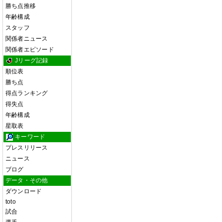
勝ち点推移
年齢構成
スタッフ
関係者ニュース
関係者エピソード
Jリーグ記録
順位表
勝ち点
得点ランキング
得失点
年齢構成
星取表
キーワード
プレスリリース
ニュース
ブログ
データ・その他
ダウンロード
toto
試合