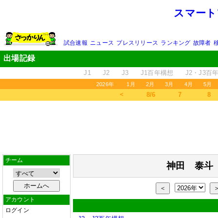
スマート
試合速報
ニュース
プレスリリース
ランキング
故障者
出場記録
J1
J2
J3
J1百年構想
J2・J3百
2026年
1月
2月
3月
4月
5月
＜
8/6
7
8
チーム
神田 泰斗
＜
アカウント
ログイン