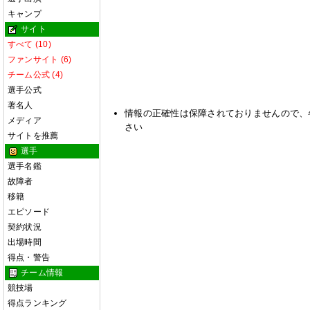
キャンプ
サイト
すべて (10)
ファンサイト (6)
チーム公式 (4)
選手公式
著名人
情報の正確性は保障されておりませんので、
メディア
さい
サイトを推薦
選手
選手名鑑
故障者
移籍
エピソード
契約状況
出場時間
得点・警告
チーム情報
競技場
得点ランキング