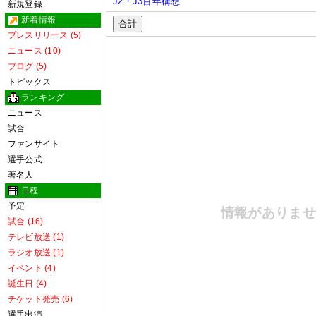
J2・J3百年構想
新規登録
新着情報
合計
プレスリリース (5)
ニュース (10)
ブログ (5)
トピックス
ランキング
ニュース
試合
ファンサイト
選手公式
著名人
日程
予定
情報がありま
試合 (16)
テレビ放送 (1)
ラジオ放送 (1)
イベント (4)
誕生日 (4)
チケット発売 (6)
選手出演