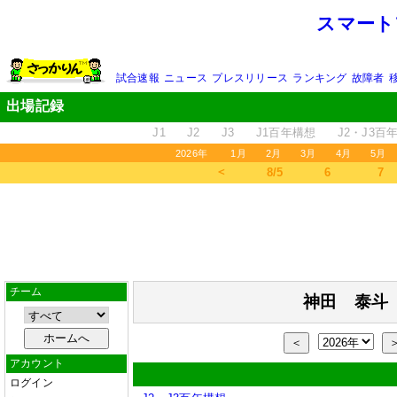
スマート
試合速報
ニュース
プレスリリース
ランキング
故障者
出場記録
J1
J2
J3
J1百年構想
J2・J3百
2026年
1月
2月
3月
4月
5月
＜
8/5
6
7
チーム
神田 泰斗
＜
アカウント
ログイン