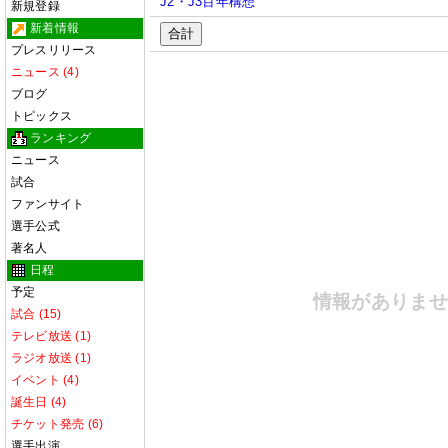
J2・J3百年構想
新規登録
新着情報
合計
プレスリリース
ニュース (4)
ブログ
トピックス
ランキング
ニュース
試合
ファンサイト
選手公式
著名人
日程
予定
情報がありま
試合 (15)
テレビ放送 (1)
ラジオ放送 (1)
イベント (4)
誕生日 (4)
チケット発売 (6)
選手出演