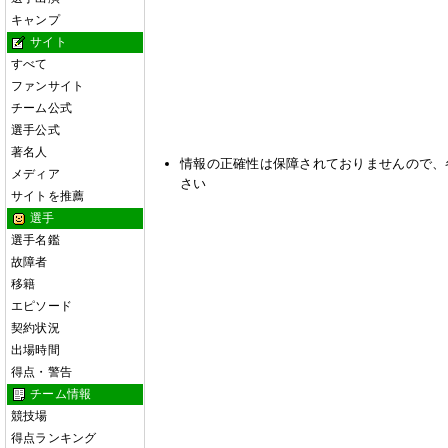
キャンプ
サイト
すべて
ファンサイト
チーム公式
選手公式
著名人
情報の正確性は保障されておりませんので、
メディア
さい
サイトを推薦
選手
選手名鑑
故障者
移籍
エピソード
契約状況
出場時間
得点・警告
チーム情報
競技場
得点ランキング