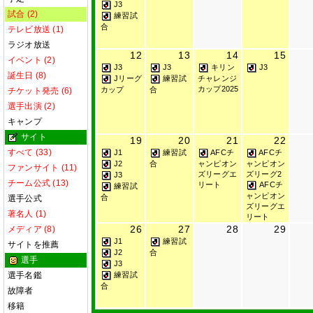
J3
試合 (2)
練習試
合
テレビ放送 (1)
ラジオ放送
12
13
14
15
イベント (2)
J3
J3
J3
キリン
誕生日 (8)
Jリーグ
練習試
チャレンジ
カップ2025
カップ
合
チケット発売 (6)
選手出演 (2)
キャンプ
サイト
19
20
21
22
すべて (33)
J1
練習試
AFCチ
AFCチ
J2
合
ャンピオン
ャンピオン
ファンサイト (11)
ズリーグエ
ズリーグ2
J3
チーム公式 (13)
リート
AFCチ
練習試
ャンピオン
合
選手公式
ズリーグエ
著名人 (1)
リート
26
27
28
29
メディア (8)
J1
練習試
サイトを推薦
J2
合
選手
J3
選手名鑑
練習試
合
故障者
移籍