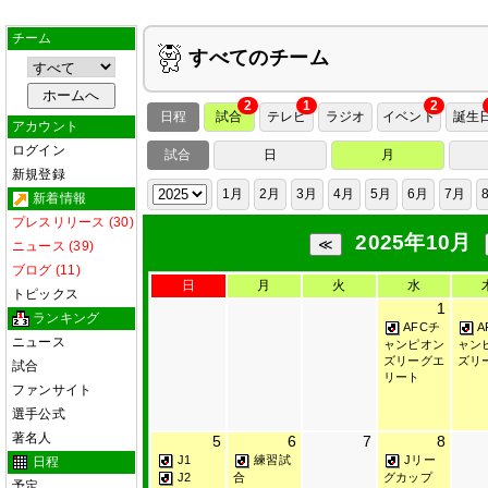
チーム
すべてのチーム
2
1
2
日程
試合
テレビ
ラジオ
イベント
誕生
アカウント
ログイン
試合
日
月
新規登録
1月
2月
3月
4月
5月
6月
7月
新着情報
プレスリリース (30)
2025年10月
ニュース (39)
ブログ (11)
日
月
火
水
トピックス
1
ランキング
AFCチ
A
ニュース
ャンピオン
ャン
ズリーグエ
ズリ
試合
リート
ファンサイト
選手公式
著名人
5
6
7
8
J1
練習試
Jリー
日程
J2
合
グカップ
予定