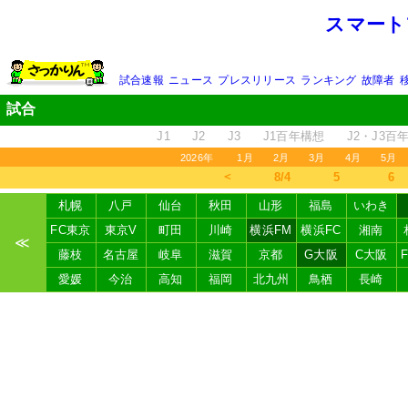
スマート
試合速報
ニュース
プレスリリース
ランキング
故障者
試合
J1
J2
J3
J1百年構想
J2・J3百
2026年
1月
2月
3月
4月
5月
＜
8/4
5
6
札幌
八戸
仙台
秋田
山形
福島
いわき
FC東京
東京V
町田
川崎
横浜FM
横浜FC
湘南
≪
藤枝
名古屋
岐阜
滋賀
京都
G大阪
C大阪
愛媛
今治
高知
福岡
北九州
鳥栖
長崎