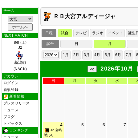
チーム
ＲＢ大宮アルディージャ
日程
試合
テレビ
ラジオ
イベント
誕生
NEXT MATCH
8/8 (土)
試合
日
月
J2
1月
2月
3月
4月
5月
6月
7月
新潟戦
2026年10月
(NACK)
アカウント
日
月
火
水
ログイン
新規登録
新着情報
プレスリリース
ニュース
ブログ
トピックス
4
5
6
7
ランキング
J2 宮崎
戦 (A)
ニュース