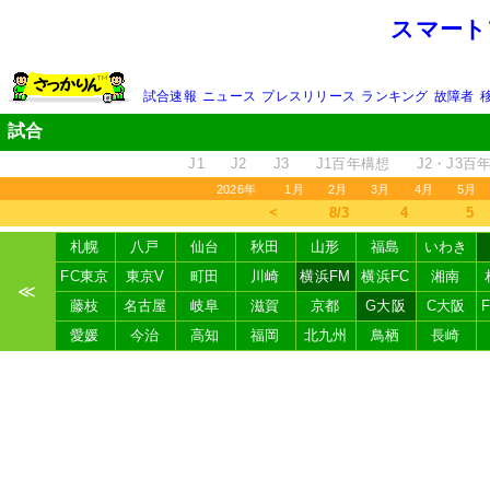
スマート
試合速報
ニュース
プレスリリース
ランキング
故障者
試合
J1
J2
J3
J1百年構想
J2・J3百
2026年
1月
2月
3月
4月
5月
＜
8/3
4
5
札幌
八戸
仙台
秋田
山形
福島
いわき
FC東京
東京V
町田
川崎
横浜FM
横浜FC
湘南
≪
藤枝
名古屋
岐阜
滋賀
京都
G大阪
C大阪
愛媛
今治
高知
福岡
北九州
鳥栖
長崎