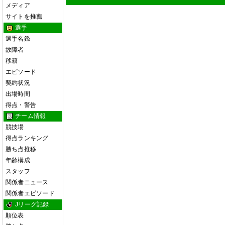
メディア
サイトを推薦
選手
選手名鑑
故障者
移籍
エピソード
契約状況
出場時間
得点・警告
チーム情報
競技場
得点ランキング
勝ち点推移
年齢構成
スタッフ
関係者ニュース
関係者エピソード
Jリーグ記録
順位表