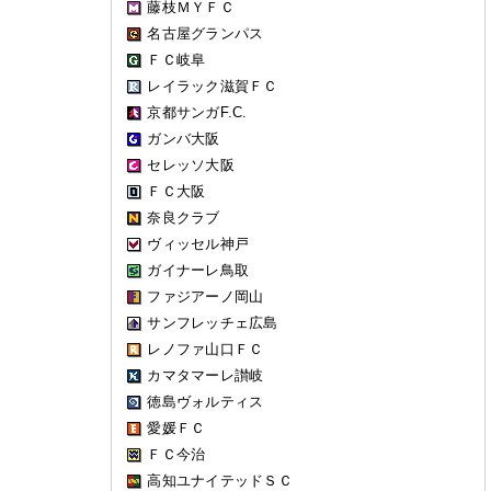
藤枝ＭＹＦＣ
名古屋グランパス
ＦＣ岐阜
レイラック滋賀ＦＣ
京都サンガF.C.
ガンバ大阪
セレッソ大阪
ＦＣ大阪
奈良クラブ
ヴィッセル神戸
ガイナーレ鳥取
ファジアーノ岡山
サンフレッチェ広島
レノファ山口ＦＣ
カマタマーレ讃岐
徳島ヴォルティス
愛媛ＦＣ
ＦＣ今治
高知ユナイテッドＳＣ