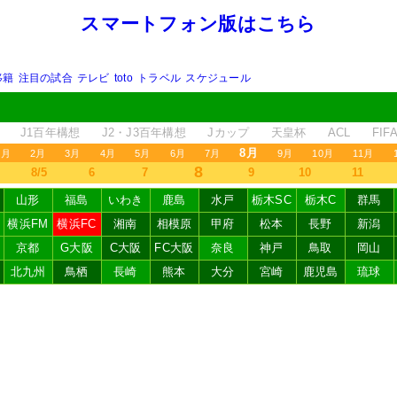
スマートフォン版はこちら
移籍
注目の試合
テレビ
toto
トラベル
スケジュール
J1百年構想
J2・J3百年構想
Jカップ
天皇杯
ACL
FI
8月
1月
2月
3月
4月
5月
6月
7月
9月
10月
11月
8
8/5
6
7
9
10
11
山形
福島
いわき
鹿島
水戸
栃木SC
栃木C
群馬
横浜FM
横浜FC
湘南
相模原
甲府
松本
長野
新潟
京都
G大阪
C大阪
FC大阪
奈良
神戸
鳥取
岡山
北九州
鳥栖
長崎
熊本
大分
宮崎
鹿児島
琉球