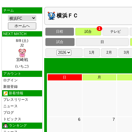
チーム
横浜ＦＣ
1
日程
試合
テレビ
NEXT MATCH
8/8 (土)
試合
日
J2
1月
2月
3月
宮崎戦
(いちご)
アカウント
日
月
ログイン
新規登録
新着情報
プレスリリース
ニュース
ブログ
トピックス
6
7
ランキング