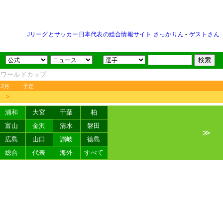
Jリーグとサッカー日本代表の総合情報サイト さっかりん
-
ゲストさん
FAワールドカップ
12月
予定
＞
浦和
大宮
千葉
柏
富山
金沢
清水
磐田
≫
広島
山口
讃岐
徳島
総合
代表
海外
すべて