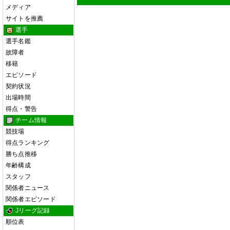
メディア
サイトを推薦
選手
選手名鑑
故障者
移籍
エピソード
契約状況
出場時間
得点・警告
チーム情報
競技場
得点ランキング
勝ち点推移
年齢構成
スタッフ
関係者ニュース
関係者エピソード
Jリーグ記録
順位表