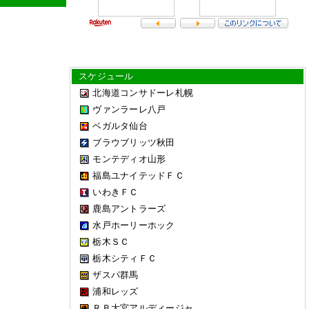
スケジュール
北海道コンサドーレ札幌
ヴァンラーレ八戸
ベガルタ仙台
ブラウブリッツ秋田
モンテディオ山形
福島ユナイテッドＦＣ
いわきＦＣ
鹿島アントラーズ
水戸ホーリーホック
栃木ＳＣ
栃木シティＦＣ
ザスパ群馬
浦和レッズ
ＲＢ大宮アルディージャ