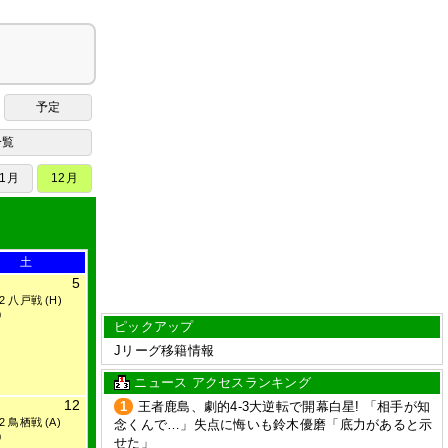
予定
一覧
11月
12月
土
5
2 八戸戦 (H)
0
ピックアップ
Jリーグ移籍情報
ニュース アクセスランキング
12
1
王者鹿島、劇的4-3大逆転で開幕白星! 「相手が知
2 鳥栖戦 (A)
念くんで…」失点に悔いも鈴木優磨「底力があると示
0
せた」