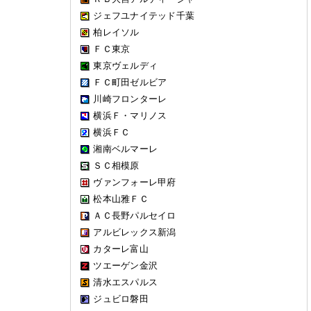
ジェフユナイテッド千葉
柏レイソル
ＦＣ東京
東京ヴェルディ
ＦＣ町田ゼルビア
川崎フロンターレ
横浜Ｆ・マリノス
横浜ＦＣ
湘南ベルマーレ
ＳＣ相模原
ヴァンフォーレ甲府
松本山雅ＦＣ
ＡＣ長野パルセイロ
アルビレックス新潟
カターレ富山
ツエーゲン金沢
清水エスパルス
ジュビロ磐田