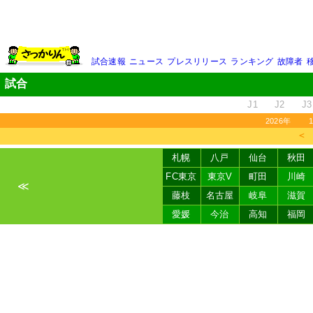
試合速報
ニュース
プレスリリース
ランキング
故障者
試合
J1
J2
J3
2026年
＜
札幌
八戸
仙台
秋田
FC東京
東京V
町田
川崎
≪
藤枝
名古屋
岐阜
滋賀
愛媛
今治
高知
福岡