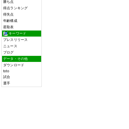
勝ち点
得点ランキング
得失点
年齢構成
星取表
キーワード
プレスリリース
ニュース
ブログ
データ・その他
ダウンロード
toto
試合
選手