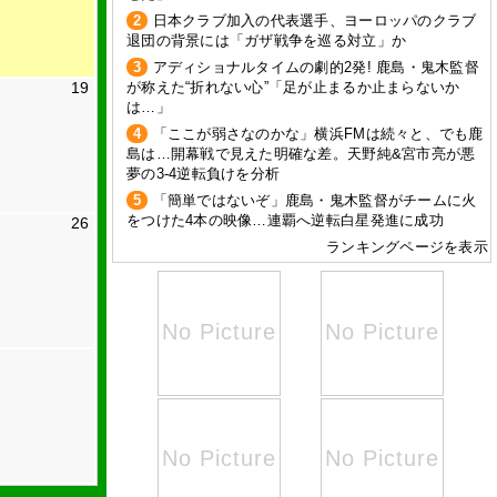
2
日本クラブ加入の代表選手、ヨーロッパのクラブ
退団の背景には「ガザ戦争を巡る対立」か
3
アディショナルタイムの劇的2発! 鹿島・鬼木監督
19
が称えた“折れない心”「足が止まるか止まらないか
は…」
4
「ここが弱さなのかな」横浜FMは続々と、でも鹿
島は…開幕戦で見えた明確な差。天野純&宮市亮が悪
夢の3-4逆転負けを分析
5
「簡単ではないぞ」鹿島・鬼木監督がチームに火
をつけた4本の映像…連覇へ逆転白星発進に成功
26
ランキングページを表示