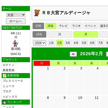
チーム
ＲＢ大宮アルディージャ
日程
試合
テレビ
ラジオ
イベント
誕生
NEXT MATCH
8/8 (土)
試合
日
月
J2
1月
2月
3月
4月
5月
6月
7月
新潟戦
2026年2月
(NACK)
アカウント
日
月
火
水
ログイン
1
2
3
4
新規登録
新着情報
プレスリリース
ニュース
ブログ
トピックス
8
9
10
11
ランキング
ニュース