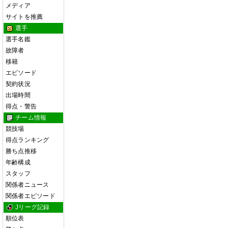
メディア
サイトを推薦
選手
選手名鑑
故障者
移籍
エピソード
契約状況
出場時間
得点・警告
チーム情報
競技場
得点ランキング
勝ち点推移
年齢構成
スタッフ
関係者ニュース
関係者エピソード
Jリーグ記録
順位表