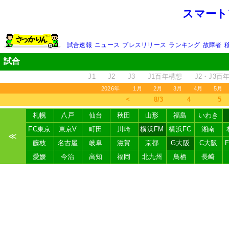
スマート
試合速報
ニュース
プレスリリース
ランキング
故障者
試合
J1
J2
J3
J1百年構想
J2・J3百
2026年
1月
2月
3月
4月
5月
＜
8/3
4
5
札幌
八戸
仙台
秋田
山形
福島
いわき
FC東京
東京V
町田
川崎
横浜FM
横浜FC
湘南
≪
藤枝
名古屋
岐阜
滋賀
京都
G大阪
C大阪
愛媛
今治
高知
福岡
北九州
鳥栖
長崎