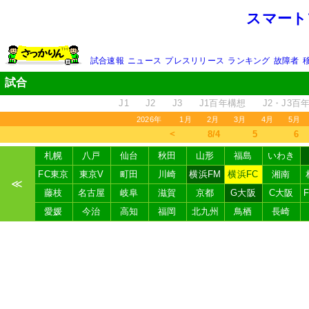
スマート
試合速報
ニュース
プレスリリース
ランキング
故障者
試合
J1
J2
J3
J1百年構想
J2・J3百
2026年
1月
2月
3月
4月
5月
＜
8/4
5
6
札幌
八戸
仙台
秋田
山形
福島
いわき
FC東京
東京V
町田
川崎
横浜FM
横浜FC
湘南
≪
藤枝
名古屋
岐阜
滋賀
京都
G大阪
C大阪
愛媛
今治
高知
福岡
北九州
鳥栖
長崎