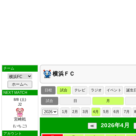
チーム
横浜ＦＣ
日程
試合
テレビ
ラジオ
イベント
誕生
NEXT MATCH
8/8 (土)
試合
日
月
J2
1月
2月
3月
4月
5月
6月
7月
宮崎戦
2026年4月
(いちご)
アカウント