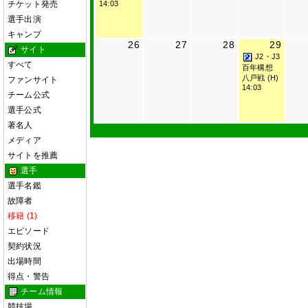
チケット発売
14:03
選手出演
キャンプ
26
27
28
29
サイト
J2・J3
すべて
百年構想
八戸戦 (H)
ファンサイト
14:03
チーム公式
選手公式
著名人
メディア
サイトを推薦
選手
選手名鑑
故障者
移籍 (1)
エピソード
契約状況
出場時間
得点・警告
チーム情報
競技場