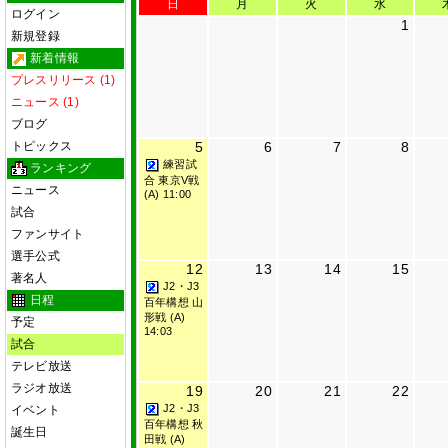
日
月
火
水
ログイン
1
新規登録
新着情報
プレスリリース (1)
ニュース (1)
ブログ
トピックス
5
6
7
8
練習試
ランキング
合 東京V戦
ニュース
(A) 11:00
試合
ファンサイト
選手公式
12
13
14
15
著名人
J2・J3
日程
百年構想 山
形戦 (A)
予定
14:03
試合
テレビ放送
ラジオ放送
19
20
21
22
J2・J3
イベント
百年構想 秋
誕生日
田戦 (A)