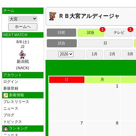
チーム
ＲＢ大宮アルディージャ
1
1
日程
試合
テレビ
NEXT MATCH
8/8 (土)
試合
日
J2
1月
2月
3月
新潟戦
(NACK)
アカウント
日
月
ログイン
1
新規登録
新着情報
プレスリリース
ニュース
ブログ
トピックス
7
8
ランキング
ニュース