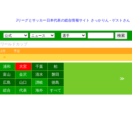
Jリーグとサッカー日本代表の総合情報サイト さっかりん
-
ゲストさん
FAワールドカップ
12月
予定
＞
浦和
大宮
千葉
柏
富山
金沢
清水
磐田
≫
広島
山口
讃岐
徳島
総合
代表
海外
すべて