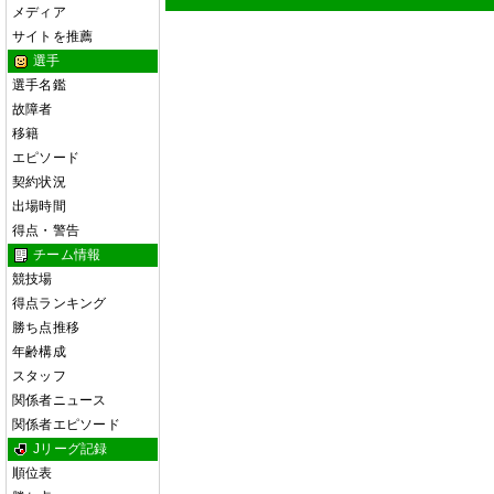
メディア
サイトを推薦
選手
選手名鑑
故障者
移籍
エピソード
契約状況
出場時間
得点・警告
チーム情報
競技場
得点ランキング
勝ち点推移
年齢構成
スタッフ
関係者ニュース
関係者エピソード
Jリーグ記録
順位表