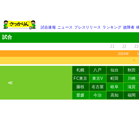
試合速報
ニュース
プレスリリース
ランキング
故障者
試合
J1
J2
J3
2026年
＜
札幌
八戸
仙台
秋田
FC東京
東京V
町田
川崎
≪
藤枝
名古屋
岐阜
滋賀
愛媛
今治
高知
福岡