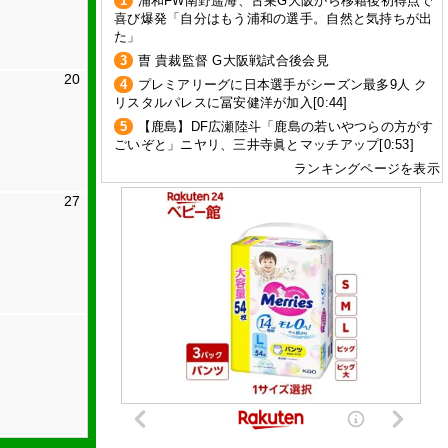
1
浦和FW南野遥海、古巣G大阪から移籍後初得点で
喜び爆発「自分はもう浦和の選手。自然と気持ちが出
た」
3
曺 貴裁監督 G大阪戦試合後会見
20
4
プレミアリーグに日本選手がシーズン最多9人 ク
リスタルパレスに冨安健洋が加入[0:44]
5
【鹿島】DF広瀬陸斗「鹿島の若いやつらの方がす
ごいぞと」ニヤリ、三井寺眞とマッチアップ[0:53]
ランキングページを表示
27