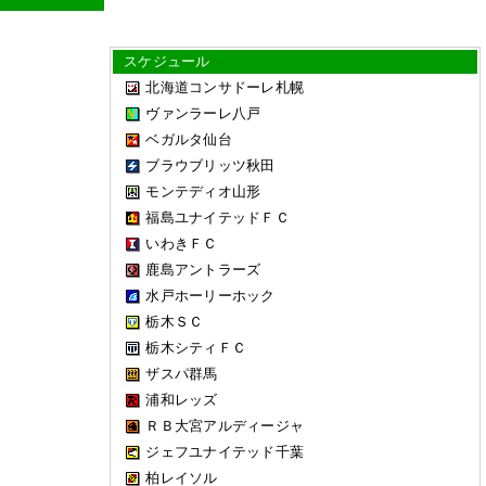
スケジュール
北海道コンサドーレ札幌
ヴァンラーレ八戸
ベガルタ仙台
ブラウブリッツ秋田
モンテディオ山形
福島ユナイテッドＦＣ
いわきＦＣ
鹿島アントラーズ
水戸ホーリーホック
栃木ＳＣ
栃木シティＦＣ
ザスパ群馬
浦和レッズ
ＲＢ大宮アルディージャ
ジェフユナイテッド千葉
柏レイソル