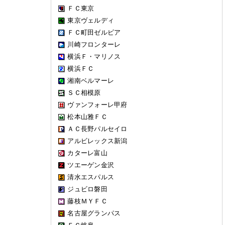
ＦＣ東京
東京ヴェルディ
ＦＣ町田ゼルビア
川崎フロンターレ
横浜Ｆ・マリノス
横浜ＦＣ
湘南ベルマーレ
ＳＣ相模原
ヴァンフォーレ甲府
松本山雅ＦＣ
ＡＣ長野パルセイロ
アルビレックス新潟
カターレ富山
ツエーゲン金沢
清水エスパルス
ジュビロ磐田
藤枝ＭＹＦＣ
名古屋グランパス