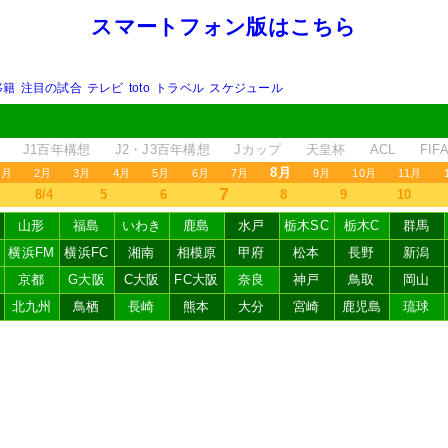
スマートフォン版はこちら
移籍
注目の試合
テレビ
toto
トラベル
スケジュール
J1百年構想
J2・J3百年構想
Jカップ
天皇杯
ACL
FI
8月
1月
2月
3月
4月
5月
6月
7月
9月
10月
11月
7
8/4
5
6
8
9
10
山形
福島
いわき
鹿島
水戸
栃木SC
栃木C
群馬
横浜FM
横浜FC
湘南
相模原
甲府
松本
長野
新潟
京都
G大阪
C大阪
FC大阪
奈良
神戸
鳥取
岡山
北九州
鳥栖
長崎
熊本
大分
宮崎
鹿児島
琉球