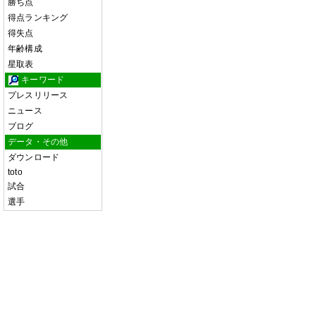
勝ち点
得点ランキング
得失点
年齢構成
星取表
キーワード
プレスリリース
ニュース
ブログ
データ・その他
ダウンロード
toto
試合
選手