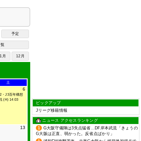
予定
一覧
11月
12月
土
6
J2・J3百年構想
(H) 14:03
ピックアップ
Jリーグ移籍情報
ニュース アクセスランキング
13
1
G大阪守備陣は3失点猛省…DF岸本武流「きょうの
G大阪は正直、弱かった。反省点ばかり」