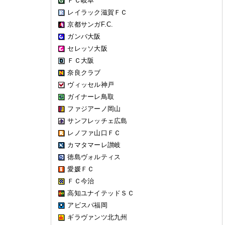
ＦＣ岐阜
レイラック滋賀ＦＣ
京都サンガF.C.
ガンバ大阪
セレッソ大阪
ＦＣ大阪
奈良クラブ
ヴィッセル神戸
ガイナーレ鳥取
ファジアーノ岡山
サンフレッチェ広島
レノファ山口ＦＣ
カマタマーレ讃岐
徳島ヴォルティス
愛媛ＦＣ
ＦＣ今治
高知ユナイテッドＳＣ
アビスパ福岡
ギラヴァンツ北九州