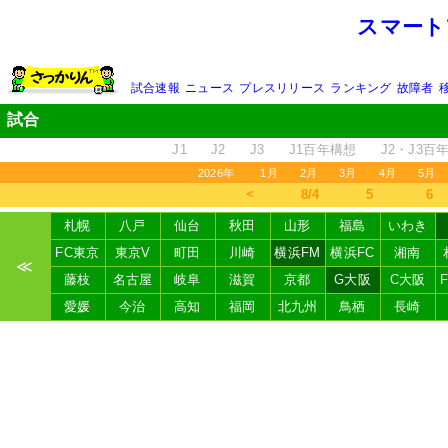
スマート
試合速報
ニュース
プレスリリース
ランキング
故障者
試合
J1
J2
J3
J1百年構想
J2・J3百
2026年
1月
2月
3月
4月
5月
＜
8/4
5
6
札幌
八戸
仙台
秋田
山形
福島
いわき
FC東京
東京V
町田
川崎
横浜FM
横浜FC
湘南
≪
藤枝
名古屋
岐阜
滋賀
京都
G大阪
C大阪
愛媛
今治
高知
福岡
北九州
鳥栖
長崎