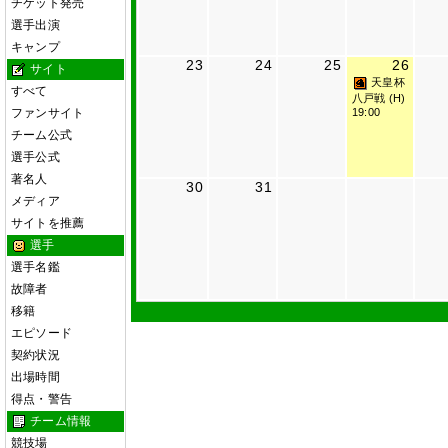
チケット発売
選手出演
キャンプ
23
24
25
26
サイト
天皇杯
すべて
八戸戦 (H)
ファンサイト
19:00
チーム公式
選手公式
著名人
30
31
メディア
サイトを推薦
選手
選手名鑑
故障者
移籍
エピソード
契約状況
出場時間
得点・警告
チーム情報
競技場