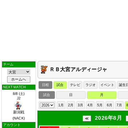
チーム
ＲＢ大宮アルディージャ
日程
試合
テレビ
ラジオ
イベント
誕生
NEXT MATCH
8/8 (土)
試合
日
月
J2
1月
2月
3月
4月
5月
6月
7月
新潟戦
2026年8月
(NACK)
アカウント