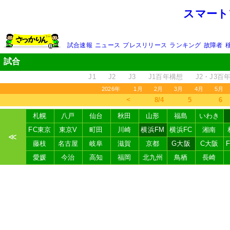
スマート
試合速報
ニュース
プレスリリース
ランキング
故障者
試合
J1
J2
J3
J1百年構想
J2・J3百
2026年
1月
2月
3月
4月
5月
＜
8/4
5
6
札幌
八戸
仙台
秋田
山形
福島
いわき
FC東京
東京V
町田
川崎
横浜FM
横浜FC
湘南
≪
藤枝
名古屋
岐阜
滋賀
京都
G大阪
C大阪
愛媛
今治
高知
福岡
北九州
鳥栖
長崎