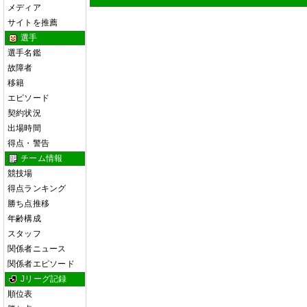
メディア
サイトを推薦
選手
選手名鑑
故障者
移籍
エピソード
契約状況
出場時間
得点・警告
チーム情報
競技場
得点ランキング
勝ち点推移
年齢構成
スタッフ
関係者ニュース
関係者エピソード
Jリーグ記録
順位表