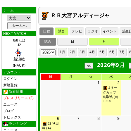
チーム
ＲＢ大宮アルディージャ
日程
試合
テレビ
ラジオ
イベント
誕生
NEXT MATCH
8/8 (土)
試合
日
月
J2
1月
2月
3月
4月
5月
6月
7月
新潟戦
2026年9月
(NACK)
アカウント
日
月
火
水
ログイン
1
2
新規登録
Jリー
新着情報
グカップ
鳥取戦 (A)
プレスリリース (2)
19:00
ニュース
ブログ
トピックス
6
7
8
9
ランキング
J2 秋田
戦 (A)
ニュース