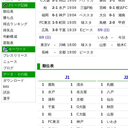
C大阪
2-1
岡山
19:03
ハナサカ
磐田
1-1
秋田
Jリーグ記録
柏
2-1
水戸
19:04
三協F柏
宮崎
0-1
横浜FC
順位表
福岡
0-1
神戸
19:04
ベススタ
大分
0-1
湘南
勝ち点
FC東京
1-5
町田
19:05
味スタ
鳥栖
2-0
甲府
得点ランキング
広島
3-0
千葉
19:19
Eピース
8/9 (日)
得失点
年齢構成
8/9 (日)
いわき
-
今治
星取表
東京V
-
川崎
18:00
味スタ
山形
-
栃木C
キーワード
長崎
-
京都
19:00
ピースタ
プレスリリース
ニュース
順位表
ブログ
データ・その他
J1
J
ダウンロード
1
鹿島
1
清水
1
札幌
toto
1
水戸
1
名古屋
1
八戸
試合
選手
1
浦和
1
京都
1
仙台
1
千葉
1
G大阪
1
秋田
1
柏
1
C大阪
1
山形
1
FC東京
1
神戸
1
いわき