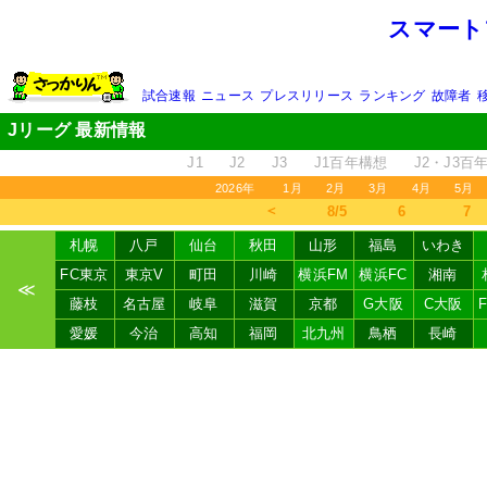
スマート
試合速報
ニュース
プレスリリース
ランキング
故障者
Jリーグ 最新情報
J1
J2
J3
J1百年構想
J2・J3百
2026年
1月
2月
3月
4月
5月
＜
8/5
6
7
札幌
八戸
仙台
秋田
山形
福島
いわき
FC東京
東京V
町田
川崎
横浜FM
横浜FC
湘南
≪
藤枝
名古屋
岐阜
滋賀
京都
G大阪
C大阪
愛媛
今治
高知
福岡
北九州
鳥栖
長崎