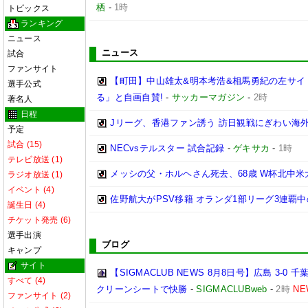
栖
-
1時
トピックス
ランキング
ニュース
ニュース
試合
ファンサイト
【町田】中山雄太&明本考浩&相馬勇紀の左サイ
選手公式
る」と自画自賛!
-
サッカーマガジン
-
2時
著名人
日程
Jリーグ、香港ファン誘う 訪日観戦にぎわい海
予定
試合 (15)
NECvsテルスター 試合記録
-
ゲキサカ
-
1時
テレビ放送 (1)
メッシの父・ホルヘさん死去、68歳 W杯北中
ラジオ放送 (1)
イベント (4)
佐野航大がPSV移籍 オランダ1部リーグ3連覇
誕生日 (4)
チケット発売 (6)
選手出演
ブログ
キャンプ
サイト
【SIGMACLUB NEWS 8月8日号】広島 3
すべて (4)
クリーンシートで快勝
-
SIGMACLUBweb
-
2時
NE
ファンサイト (2)