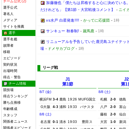
チーム公式 (2)
加藤徹也「僕たちは昇格すると心に決めている
選手公式
だけれども」【第1節・大宮戦後コメント】
-
ニイ
著名人
メディア
vs水戸 白星発進!!!!
-
かってに応援団
-
1時
サイトを推薦
サンキュー 秋春制!
-
蹴馬鹿
-
1時
選手
選手名鑑
リニューアルを予告していた鹿児島ユナイテッド
故障者
場
-
ドメサカブログ
-
1時
移籍
エピソード
契約状況
リーグ戦
出場時間
得点・警告
J1
J2
チーム情報
第1節
第1
競技場
8/7 (金)
8/8 (土)
得点ランキング
横浜FM
3-4
鹿島
19:26
MUFG国立
札幌
2-0
徳島
勝ち点推移
G大阪
4-3
浦和
19:33
パナスタ
八戸
2-0
富山
年齢構成
8/8 (土)
藤枝
2-0
仙台
スタッフ
関係者ニュース
名古屋
0-1
清水
19:03
豊田ス
大宮
1-0
新潟
関係者エピソード