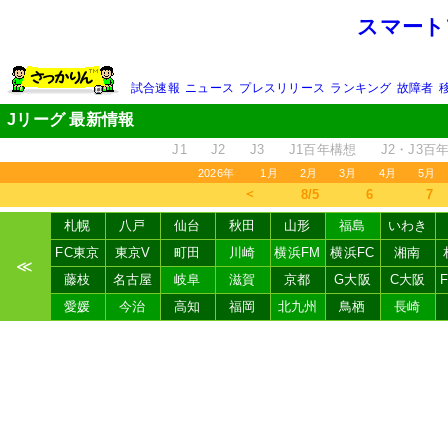
スマート
試合速報
ニュース
プレスリリース
ランキング
故障者
Jリーグ 最新情報
J1
J2
J3
J1百年構想
J2・J3百
2026年
1月
2月
3月
4月
5月
＜
8/5
6
7
札幌
八戸
仙台
秋田
山形
福島
いわき
FC東京
東京V
町田
川崎
横浜FM
横浜FC
湘南
≪
藤枝
名古屋
岐阜
滋賀
京都
G大阪
C大阪
愛媛
今治
高知
福岡
北九州
鳥栖
長崎