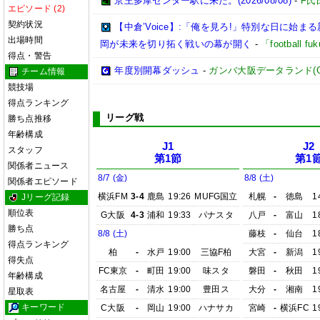
京王多摩センター駅に来た。(2026/08/08)
-
F氏
エピソード (2)
契約状況
【中倉’Voice】:「俺を見ろ!」特別な日に始
出場時間
岡が未来を切り拓く戦いの幕が開く
-
「football 
得点・警告
年度別開幕ダッシュ
-
ガンバ大阪データランド(GAMB
チーム情報
競技場
得点ランキング
リーグ戦
勝ち点推移
年齢構成
J1
J2
スタッフ
第1節
第1
関係者ニュース
8/7 (金)
8/8 (土)
関係者エピソード
横浜FM
3-4
鹿島
19:26
MUFG国立
札幌
-
徳島
1
Jリーグ記録
順位表
G大阪
4-3
浦和
19:33
パナスタ
八戸
-
富山
1
勝ち点
8/8 (土)
藤枝
-
仙台
1
得点ランキング
柏
-
水戸
19:00
三協F柏
大宮
-
新潟
1
得失点
FC東京
-
町田
19:00
味スタ
磐田
-
秋田
1
年齢構成
名古屋
-
清水
19:00
豊田ス
大分
-
湘南
1
星取表
キーワード
C大阪
-
岡山
19:00
ハナサカ
宮崎
-
横浜FC
1