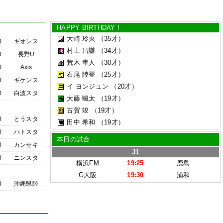
HAPPY BIRTHDAY !
大崎 玲央
（35才）
0
ギオンス
村上 昌謙
（34才）
0
長野U
荒木 隼人
（30才）
0
Axis
石尾 陸登
（25才）
0
ギケンス
イ ヨンジュン
（20才）
0
白波スタ
大藤 颯太
（19才）
古賀 竣
（19才）
0
とうスタ
田中 希和
（19才）
0
ハトスタ
本日の試合
0
カンセキ
J1
0
ニンスタ
横浜FM
19:25
鹿島
G大阪
19:30
浦和
0
沖縄県陸