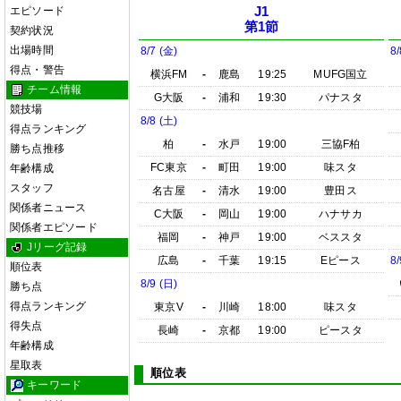
エピソード
J1
第1節
契約状況
出場時間
8/7 (金)
8/
得点・警告
横浜FM
-
鹿島
19:25
MUFG国立
チーム情報
G大阪
-
浦和
19:30
パナスタ
競技場
8/8 (土)
得点ランキング
柏
-
水戸
19:00
三協F柏
勝ち点推移
FC東京
-
町田
19:00
味スタ
年齢構成
スタッフ
名古屋
-
清水
19:00
豊田ス
関係者ニュース
C大阪
-
岡山
19:00
ハナサカ
関係者エピソード
福岡
-
神戸
19:00
ベススタ
Jリーグ記録
広島
-
千葉
19:15
Eピース
8/
順位表
8/9 (日)
勝ち点
得点ランキング
東京V
-
川崎
18:00
味スタ
得失点
長崎
-
京都
19:00
ピースタ
年齢構成
星取表
順位表
キーワード