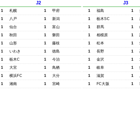
J2
J3
1
札幌
1
甲府
1
福島
1
1
八戸
1
新潟
1
栃木SC
1
1
仙台
1
富山
1
群馬
1
1
秋田
1
磐田
1
相模原
1
1
山形
1
藤枝
1
松本
1
1
いわき
1
徳島
1
長野
1
1
栃木C
1
今治
1
金沢
1
1
大宮
1
鳥栖
1
岐阜
1
1
横浜FC
1
大分
1
滋賀
1
1
湘南
1
宮崎
1
FC大阪
1