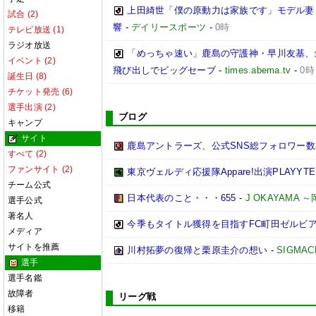
上田綺世「僕の原動力は家族です」モデル妻
試合 (2)
響
-
デイリースポーツ
-
0時
テレビ放送 (1)
ラジオ放送
「めっちゃ速い」鹿島の守護神・早川友基、
イベント (2)
飛び出しでビッグセーブ
-
times.abema.tv
-
0時
誕生日 (8)
チケット発売 (6)
選手出演 (2)
ブログ
キャンプ
サイト
鹿島アントラーズ、公式SNS総フォロワー数
すべて (2)
ファンサイト (2)
東京ヴェルディ応援隊Appare!出演PLAYYTE P
チーム公式
日本代表のこと・・・655
-
J OKAYAMA
選手公式
著名人
今季もタイトル獲得を目指すFC町田ゼルビ
メディア
サイトを推薦
川村拓夢の復帰と栗原圭介の想い
-
SIGMAC
選手
選手名鑑
故障者
リーグ戦
移籍