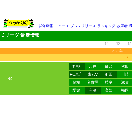
試合速報
ニュース
プレスリリース
ランキング
故障者
Jリーグ 最新情報
J1
J2
J3
2026年
＜
札幌
八戸
仙台
秋田
FC東京
東京V
町田
川崎
≪
藤枝
名古屋
岐阜
滋賀
愛媛
今治
高知
福岡