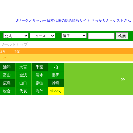
Jリーグとサッカー日本代表の総合情報サイト さっかりん
-
ゲストさん
FAワールドカップ
12月
予定
＞
浦和
大宮
千葉
柏
富山
金沢
清水
磐田
≫
広島
山口
讃岐
徳島
総合
代表
海外
すべて