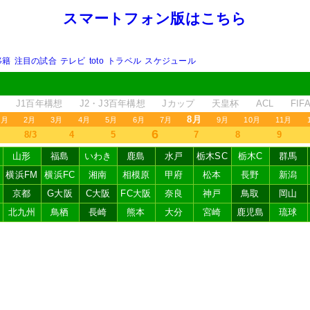
スマートフォン版はこちら
移籍
注目の試合
テレビ
toto
トラベル
スケジュール
J1百年構想
J2・J3百年構想
Jカップ
天皇杯
ACL
FI
8月
1月
2月
3月
4月
5月
6月
7月
9月
10月
11月
6
8/3
4
5
7
8
9
山形
福島
いわき
鹿島
水戸
栃木SC
栃木C
群馬
横浜FM
横浜FC
湘南
相模原
甲府
松本
長野
新潟
京都
G大阪
C大阪
FC大阪
奈良
神戸
鳥取
岡山
北九州
鳥栖
長崎
熊本
大分
宮崎
鹿児島
琉球