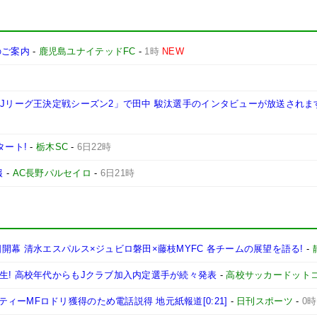
施のご案内
-
鹿児島ユナイテッドFC
-
1時
NEW
西Jリーグ王決定戦シーズン2」で田中 駿汰選手のインタビューが放送されま
タート!
-
栃木SC
-
6日22時
報
-
AC長野パルセイロ
-
6日21時
開幕 清水エスパルス×ジュビロ磐田×藤枝MYFC 各チームの展望を語る!
-
生! 高校年代からもJクラブ加入内定選手が続々発表
-
高校サッカードット
ーMFロドリ獲得のため電話説得 地元紙報道[0:21]
-
日刊スポーツ
-
0時