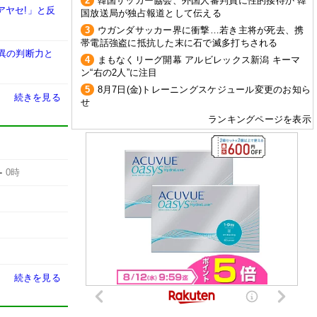
2
韓国サッカー協会、外国人審判員に性的接待か 韓
アヤセ!」と反
国放送局が独占報道として伝える
3
ウガンダサッカー界に衝撃…若き主将が死去、携
帯電話強盗に抵抗した末に石で滅多打ちされる
異の判断力と
4
まもなくリーグ開幕 アルビレックス新潟 キーマ
ン“右の2人”に注目
5
8月7日(金)トレーニングスケジュール変更のお知ら
続きを見る
せ
ランキングページを表示
-
0時
続きを見る