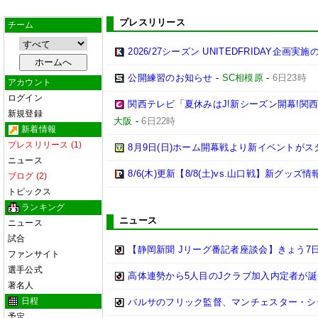
プレスリリース
チーム
2026/27シーズン UNITEDFRIDAY企画実
公開練習のお知らせ
-
SC相模原
-
6日23時
アカウント
ログイン
関西テレビ「夏休みはJ!新シーズン開幕!関
新規登録
大阪
-
6日22時
新着情報
プレスリリース (1)
8月9日(日)ホーム開幕戦より新イベントがス
ニュース
8/6(木)更新【8/8(土)vs.山口戦】新グッズ情
ブログ (2)
トピックス
ランキング
ニュース
ニュース
試合
【静岡新聞 Jリーグ番記者座談会】きょう7日
ファンサイト
選手公式
高体連勢から5人目のJクラブ加入内定者が誕
著名人
日程
バルサのフリック監督、マンチェスター・シティ
予定