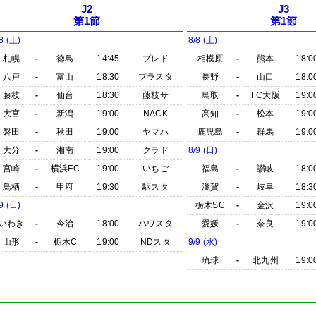
J2
J3
第1節
第1節
8 (土)
8/8 (土)
札幌
-
徳島
14:45
プレド
相模原
-
熊本
18:0
八戸
-
富山
18:30
プラスタ
長野
-
山口
18:0
藤枝
-
仙台
18:30
藤枝サ
鳥取
-
FC大阪
19:0
大宮
-
新潟
19:00
NACK
高知
-
松本
19:0
磐田
-
秋田
19:00
ヤマハ
鹿児島
-
群馬
19:0
大分
-
湘南
19:00
クラド
8/9 (日)
宮崎
-
横浜FC
19:00
いちご
福島
-
讃岐
18:0
鳥栖
-
甲府
19:30
駅スタ
滋賀
-
岐阜
18:3
9 (日)
栃木SC
-
金沢
19:0
いわき
-
今治
18:00
ハワスタ
愛媛
-
奈良
19:0
山形
-
栃木C
19:00
NDスタ
9/9 (水)
琉球
-
北九州
19:0