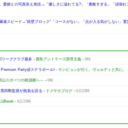
、愛娘との写真添え発信→「優しさに溢れてる?」「素敵すぎる」「頑張れ
爆速スピード→“鉄壁ブロック”「コースがない」「点が入る気がしない」驚
Jリーグクラブ最多
-
鹿島アントラーズ原理主義
-
0時
remium Party@ステラボール!
-
ヤンピョンが行く。ヴェルディと共に。
 ～岡山スポーツの桃源郷へ～
-
0時
ア黒田剛監督が抱負を語る
-
ドメサカブログ
-
6日23時
LUBweb
-
6日23時