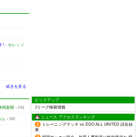
す!
-
セレッソ
続きを見る
ピックアップ
Jリーグ移籍情報
静岡新聞
-
0時
ニュース アクセスランキング
コム
-
0時
1
トレーニングマッチ vs EDO ALL UNITED 試合結
果