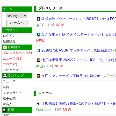
プレスリリース
チーム
株式会社ブックエースにて「2026/27 いわき
きFC
-
15時
NEW
アカウント
みんな集まれ!わくわくステージイベント 8/8(土
ログイン
NEW
新規登録
新着情報
2026/27SEASON マッチデーグッズ販売決定!
-
プレスリリース (35)
ニュース (21)
池戸柊宇選手 2026/27シーズンJFA・Jリー
ブログ (2)
岡山
-
15時
NEW
トピックス
ランキング
次回ファンサービス実施日のお知らせ
-
ロアッ
ニュース
試合
ファンサイト
ニュース
選手公式
【8月8日】宮崎vs横浜FCのテレビ放送/ネット
著名人
Goal.com
-
15時
NEW
日程
予定