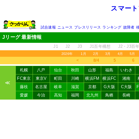
スマート
試合速報
ニュース
プレスリリース
ランキング
故障者
Jリーグ 最新情報
J1
J2
J3
J1百年構想
J2・J3百
2026年
1月
2月
3月
4月
5月
＜
8/4
5
6
札幌
八戸
仙台
秋田
山形
福島
いわき
FC東京
東京V
町田
川崎
横浜FM
横浜FC
湘南
≪
藤枝
名古屋
岐阜
滋賀
京都
G大阪
C大阪
愛媛
今治
高知
福岡
北九州
鳥栖
長崎