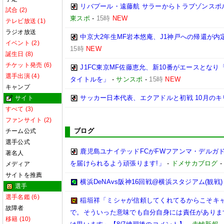
リバプール・遠藤航 サラーからトラブゾンスポ
試合 (2)
東スポ
-
15時
NEW
テレビ放送 (1)
ラジオ放送
中京大2年生MF岩本悠庵、J1神戸への帰還が
イベント (2)
15時
NEW
誕生日 (8)
チケット発売 (6)
J1FC東京MF佐藤恵允、新10番がエースとな
選手出演 (4)
タイトルを」
-
サンスポ
-
15時
NEW
キャンプ
サッカー日本代表、エクアドルと初戦 10月のキ
サイト
すべて (3)
ファンサイト (2)
ブログ
チーム公式
選手公式
鹿児島ユナイテッドFCがFWフアンマ・デルガ
著名人
を届けられるよう頑張ります!」
-
ドメサカブログ
メディア
サイトを推薦
横浜DeNAvs阪神16回戦@横浜スタジアム(観戦)
選手
選手名鑑 (6)
稲垣祥「ミシャが信頼してくれてるからこそキ
故障者
で。そういった意味でも自分自身には責任がありま
移籍 (10)