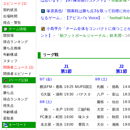
は思います」【8/7練習後のコメント】
-
赤鯱新報
エピソード (1)
契約状況
塚原真也/「開幕戦は勝ち点3を取って目標に向
出場時間
なるゲーム」:【アビスパ’s Voice】
-
「football 
得点・警告
小島亨介「チーム全体をコンパクトに保つことが大事
チーム情報
競技場
ント】
-
「柏フットボールジャーナル」鈴木潤
-
1
得点ランキング
勝ち点推移
年齢構成
リーグ戦
スタッフ
J1
J2
関係者ニュース (1)
第1節
第1節
関係者エピソード
8/7 (金)
8/8 (土)
Jリーグ記録
順位表
横浜FM
-
鹿島
19:25
MUFG国立
札幌
-
徳島
14:
勝ち点
G大阪
-
浦和
19:30
パナスタ
八戸
-
富山
18:
得点ランキング
8/8 (土)
藤枝
-
仙台
18:
得失点
柏
-
水戸
19:00
三協F柏
大宮
-
新潟
19:
年齢構成
FC東京
-
町田
19:00
味スタ
磐田
-
秋田
19:
星取表
名古屋
-
清水
19:00
豊田ス
大分
-
湘南
19:
キーワード