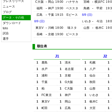
プレスリリース
C大阪
-
岡山
19:00
ハナサカ
宮崎
-
横浜FC
19:
ニュース
福岡
-
神戸
19:00
ベススタ
鳥栖
-
甲府
19:
ブログ
広島
-
千葉
19:15
Eピース
8/9 (日)
データ・その他
8/9 (日)
いわき
-
今治
18:
ダウンロード
東京V
-
川崎
18:00
味スタ
山形
-
栃木C
19:
toto
試合
長崎
-
京都
19:00
ピースタ
選手
順位表
J1
J2
1
鹿島
1
清水
1
札幌
1
1
水戸
1
名古屋
1
八戸
1
1
浦和
1
京都
1
仙台
1
1
千葉
1
G大阪
1
秋田
1
1
柏
1
C大阪
1
山形
1
1
FC東京
1
神戸
1
いわき
1
1
東京V
1
岡山
1
栃木C
1
1
町田
1
広島
1
大宮
1