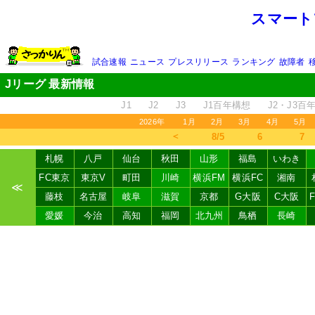
スマート
試合速報
ニュース
プレスリリース
ランキング
故障者
Jリーグ 最新情報
J1
J2
J3
J1百年構想
J2・J3百
2026年
1月
2月
3月
4月
5月
＜
8/5
6
7
札幌
八戸
仙台
秋田
山形
福島
いわき
FC東京
東京V
町田
川崎
横浜FM
横浜FC
湘南
≪
藤枝
名古屋
岐阜
滋賀
京都
G大阪
C大阪
愛媛
今治
高知
福岡
北九州
鳥栖
長崎