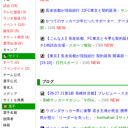
試合 (19)
長友佑都が現役続行 J1FC東京と契約延長
-
サ
テレビ放送 (3)
ラジオ放送 (5)
かつてのサッカー少年だったサポーター、データ
イベント (16)
聞
-
15時
NEW
誕生日 (5)
チケット発売 (4)
【こんな人】長友佑都、FC東京と今季も契約延
選手出演 (9)
チ146試合出場
-
スポーツ報知
-
15時
NEW
キャンプ
【東京】長友佑都が現役続行 契約延長 開幕節
サイト
すべて (2)
[15:10]
-
日刊スポーツ
-
15時
NEW
ファンサイト (2)
チーム公式
選手公式
ブログ
著名人
【26-27.J1第1節 長崎対京都】プレビュー
メディア
サイトを推薦
-
長崎サッカーマガジン「ViSta」
-
15時
NEW
選手
ウガンダサッカー界に衝撃 若き主将が死去 携
選手名鑑
民が怒り「リーダーを失った」
-
footballnet【
故障者
移籍