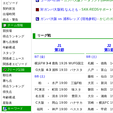
ゴールへの絆
-
ガンバ大阪データランド(GAMBA OS
エピソード
契約状況
対ガンバ大阪戦:なんとも
-
SKK-REDSサポー
出場時間
ガンバ大阪 vs 浦和レッズ (現地参戦)
-
かじのガ
得点・警告
チーム情報
競技場
リーグ戦
得点ランキング
勝ち点推移
J1
J2
年齢構成
第1節
第1
スタッフ
8/7 (金)
8/8 (土)
関係者ニュース
横浜FM
3-4
鹿島
19:26
MUFG国立
札幌
-
徳島
1
関係者エピソード
Jリーグ記録
G大阪
4-3
浦和
19:33
パナスタ
八戸
-
富山
1
順位表
8/8 (土)
藤枝
-
仙台
1
勝ち点
柏
-
水戸
19:00
三協F柏
大宮
-
新潟
1
得点ランキング
FC東京
-
町田
19:00
味スタ
磐田
-
秋田
1
得失点
名古屋
-
清水
19:00
豊田ス
大分
-
湘南
1
年齢構成
C大阪
-
岡山
19:00
ハナサカ
宮崎
-
横浜FC
1
星取表
キーワード
福岡
-
神戸
19:00
ベススタ
鳥栖
-
甲府
1