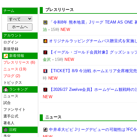
プレスリリース
チーム
「令和8年 熊本地震」Jリーグ TEAM AS ON
治
-
15時
NEW
アカウント
オリジナルラッピングチームバス贈呈式を実施
ログイン
新規登録
【イーグル・ゴールド会員対象】グッズショップ
新着情報
金沢
-
15時
NEW
プレスリリース (6)
ニュース (19)
【TICKET】8/9 今治戦 ホームエリア全席種
ブログ (2)
時
NEW
トピックス
ランキング
【2026/27 Zwelve会員】ホームゲーム観戦
ニュース
NEW
試合
ファンサイト
選手公式
ニュース
著名人
中井卓大ピピ Jリーグデビューの可能性は?FC
日程
予定
NEW