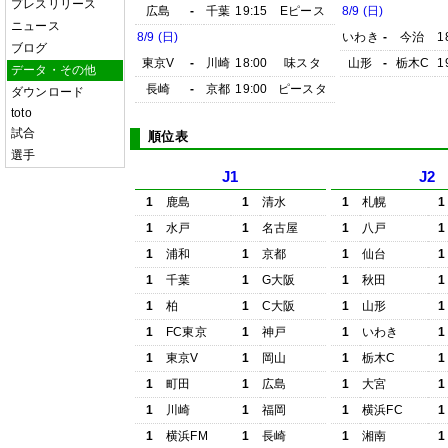
プレスリリース
広島
-
千葉
19:15
Eピース
8/9 (日)
ニュース
8/9 (日)
いわき
-
今治
1
ブログ
東京V
-
川崎
18:00
味スタ
山形
-
栃木C
1
データ・その他
長崎
-
京都
19:00
ピースタ
ダウンロード
toto
試合
順位表
選手
J1
J2
1
鹿島
1
清水
1
札幌
1
1
水戸
1
名古屋
1
八戸
1
1
浦和
1
京都
1
仙台
1
1
千葉
1
G大阪
1
秋田
1
1
柏
1
C大阪
1
山形
1
1
FC東京
1
神戸
1
いわき
1
1
東京V
1
岡山
1
栃木C
1
1
町田
1
広島
1
大宮
1
1
川崎
1
福岡
1
横浜FC
1
1
横浜FM
1
長崎
1
湘南
1