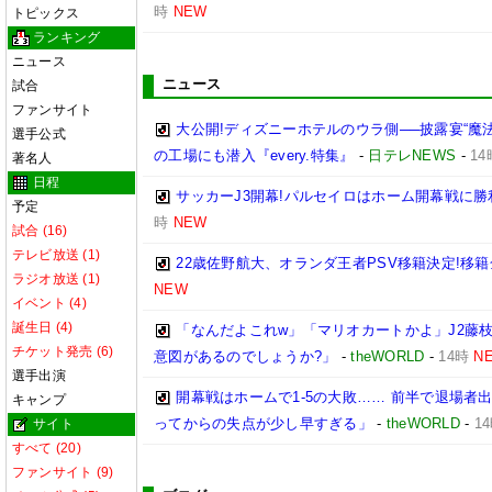
時
NEW
トピックス
ランキング
ニュース
ニュース
試合
ファンサイト
大公開!ディズニーホテルのウラ側──披露宴“魔
選手公式
の工場にも潜入『every.特集』
-
日テレNEWS
-
14
著名人
日程
サッカーJ3開幕!パルセイロはホーム開幕戦に勝
予定
時
NEW
試合 (16)
テレビ放送 (1)
22歳佐野航大、オランダ王者PSV移籍決定!移籍
ラジオ放送 (1)
NEW
イベント (4)
誕生日 (4)
「なんだよこれw」「マリオカートかよ」J2藤枝
チケット発売 (6)
意図があるのでしょうか?」
-
theWORLD
-
14時
N
選手出演
開幕戦はホームで1-5の大敗…… 前半で退場者出
キャンプ
ってからの失点が少し早すぎる」
-
theWORLD
-
1
サイト
すべて (20)
ファンサイト (9)