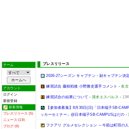
プレスリリース
チーム
2026-27シーズン キャプテン・副キャプテン
練習試合 藤枝戦後 小野雅史選手コメント
-
名古
アカウント
ログイン
練習試合の結果について
-
清水エスパルス
-
13
新規登録
新着情報
【参加者募集】8月30日(日)「日本端子SB-CA
プレスリリース (5)
ッカーセミナー」@日本端子SB-CAMPUSはだの
-
ニュース (19)
フクアリ グルメセレクション ～今節は町田の人
ブログ (9)