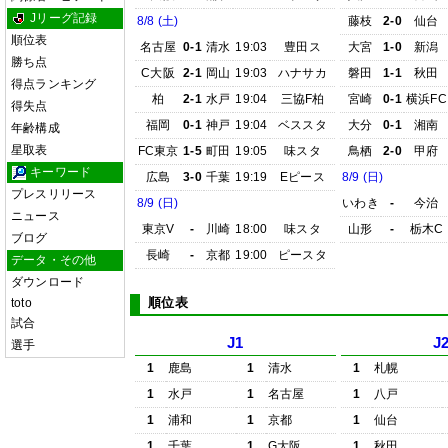
Jリーグ記録
8/8 (土)
藤枝
2-0
仙台
順位表
名古屋
0-1
清水
19:03
豊田ス
大宮
1-0
新潟
勝ち点
C大阪
2-1
岡山
19:03
ハナサカ
磐田
1-1
秋田
得点ランキング
柏
2-1
水戸
19:04
三協F柏
宮崎
0-1
横浜FC
得失点
福岡
0-1
神戸
19:04
ベススタ
大分
0-1
湘南
年齢構成
星取表
FC東京
1-5
町田
19:05
味スタ
鳥栖
2-0
甲府
キーワード
広島
3-0
千葉
19:19
Eピース
8/9 (日)
プレスリリース
8/9 (日)
いわき
-
今治
ニュース
東京V
-
川崎
18:00
味スタ
山形
-
栃木C
ブログ
長崎
-
京都
19:00
ピースタ
データ・その他
ダウンロード
順位表
toto
試合
J1
J
選手
1
鹿島
1
清水
1
札幌
1
水戸
1
名古屋
1
八戸
1
浦和
1
京都
1
仙台
1
千葉
1
G大阪
1
秋田