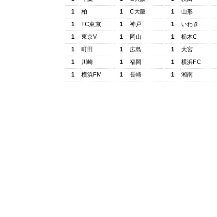
1
柏
1
C大阪
1
山形
1
FC東京
1
神戸
1
いわき
1
東京V
1
岡山
1
栃木C
1
町田
1
広島
1
大宮
1
川崎
1
福岡
1
横浜FC
1
横浜FM
1
長崎
1
湘南