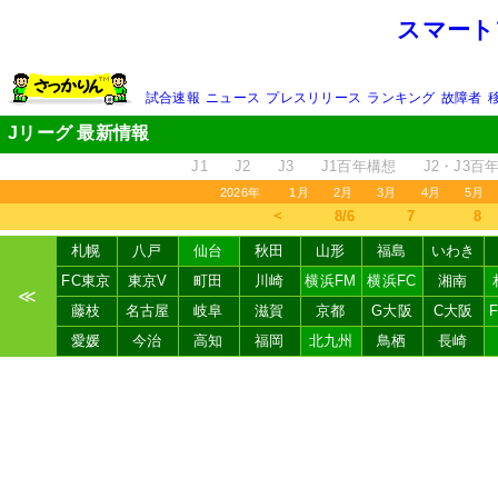
スマート
試合速報
ニュース
プレスリリース
ランキング
故障者
Jリーグ 最新情報
J1
J2
J3
J1百年構想
J2・J3百
2026年
1月
2月
3月
4月
5月
＜
8/6
7
8
札幌
八戸
仙台
秋田
山形
福島
いわき
FC東京
東京V
町田
川崎
横浜FM
横浜FC
湘南
≪
藤枝
名古屋
岐阜
滋賀
京都
G大阪
C大阪
愛媛
今治
高知
福岡
北九州
鳥栖
長崎