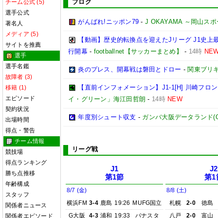
ブログ
チーム公式 (5)
選手公式
がんばれ!ニッポン79
-
J OKAYAMA ～岡山
著名人
メディア (5)
【動画】歴史的転換点を迎えたJリーグ J1史上
サイトを推薦
行開幕
-
footballnet【サッカーまとめ】
-
14時
NE
選手
選手名鑑
炎のプレス、開幕戦は磐田とドロー
-
関東ブリキ
故障者 (3)
【直前インフォメーション】J1-1[H] 川崎フロンタ
移籍 (1)
エピソード
イ・グリーン」海江田哲朗
-
14時
NEW
契約状況
年度別シュート収支
-
ガンバ大阪データランド(GAMB
出場時間
得点・警告
チーム情報
リーグ戦
競技場
得点ランキング
J1
J2
勝ち点推移
第1節
第1
年齢構成
8/7 (金)
8/8 (土)
スタッフ
横浜FM
3-4
鹿島
19:26
MUFG国立
札幌
2-0
徳島
関係者ニュース
G大阪
4-3
浦和
19:33
パナスタ
八戸
2-0
富山
関係者エピソード