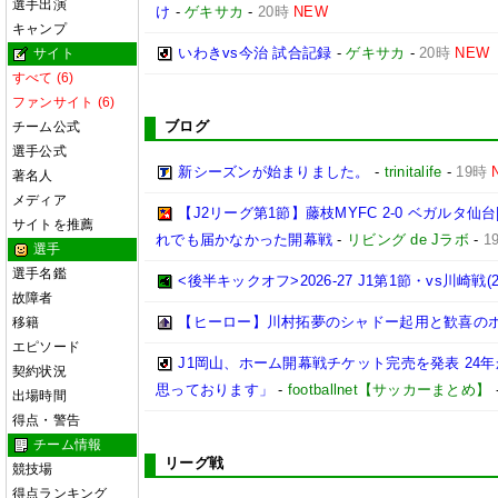
選手出演
け
-
ゲキサカ
-
20時
NEW
キャンプ
いわきvs今治 試合記録
-
ゲキサカ
-
20時
NEW
サイト
すべて (6)
ファンサイト (6)
ブログ
チーム公式
選手公式
新シーズンが始まりました。
-
trinitalife
-
19時
著名人
メディア
【J2リーグ第1節】藤枝MYFC 2-0 ベガルタ
サイトを推薦
れでも届かなかった開幕戦
-
リビング de Jラボ
-
1
選手
選手名鑑
<後半キックオフ>2026-27 J1第1節・vs川崎戦(202
故障者
【ヒーロー】川村拓夢のシャドー起用と歓喜の
移籍
エピソード
J1岡山、ホーム開幕戦チケット完売を発表 24
契約状況
思っております」
-
footballnet【サッカーまとめ】
出場時間
得点・警告
チーム情報
リーグ戦
競技場
得点ランキング