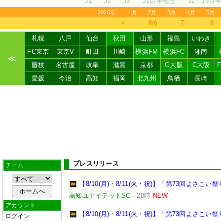
J1
J2
J3
J1百年構想
J2・J3百
2026年
1月
2月
3月
4月
5月
＜
8/6
7
8
札幌
八戸
仙台
秋田
山形
福島
いわき
FC東京
東京V
町田
川崎
横浜FM
横浜FC
湘南
≪
藤枝
名古屋
岐阜
滋賀
京都
G大阪
C大阪
愛媛
今治
高知
福岡
北九州
鳥栖
長崎
プレスリリース
チーム
【8/10(月)・8/11(火・祝)】「第73回よさ
高知ユナイテッドSC
-
20時
NEW
アカウント
【8/10(月)・8/11(火・祝)】「第73回よさこ
ログイン