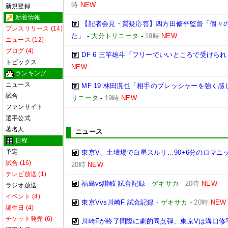
時
NEW
新規登録
新着情報
【記者会見・質疑応答】四方田修平監督「個々
プレスリリース (14)
た」
-
大分トリニータ
-
19時
NEW
ニュース (12)
ブログ (4)
DF 6 三竿雄斗「フリーでいいところで受けら
トピックス
NEW
ランキング
ニュース
MF 19 林田滉也「相手のプレッシャーを強く
試合
リニータ
-
19時
NEW
ファンサイト
選手公式
著名人
ニュース
日程
予定
東京V、土壇場で白星スルリ…90+6分のロマニ
試合 (16)
20時
NEW
テレビ放送 (1)
福島vs讃岐 試合記録
-
ゲキサカ
-
20時
NEW
ラジオ放送
イベント (4)
東京Vvs川崎F 試合記録
-
ゲキサカ
-
20時
NEW
誕生日 (4)
チケット発売 (6)
川崎Fが終了間際に劇的同点弾、東京Vは溝口修