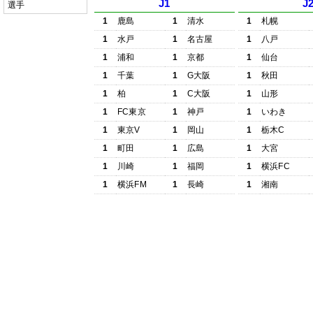
J1
J
選手
1
鹿島
1
清水
1
札幌
1
水戸
1
名古屋
1
八戸
1
浦和
1
京都
1
仙台
1
千葉
1
G大阪
1
秋田
1
柏
1
C大阪
1
山形
1
FC東京
1
神戸
1
いわき
1
東京V
1
岡山
1
栃木C
1
町田
1
広島
1
大宮
1
川崎
1
福岡
1
横浜FC
1
横浜FM
1
長崎
1
湘南