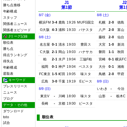
J1
J2
勝ち点推移
第1節
第1
年齢構成
8/7 (金)
8/8 (土)
スタッフ
横浜FM
3-4
鹿島
19:26
MUFG国立
札幌
2-0
徳島
関係者ニュース
G大阪
4-3
浦和
19:33
パナスタ
八戸
2-0
富山
関係者エピソード
Jリーグ記録
8/8 (土)
藤枝
2-0
仙台
順位表
名古屋
0-1
清水
19:03
豊田ス
大宮
1-0
新潟
勝ち点
C大阪
2-1
岡山
19:03
ハナサカ
磐田
1-1
秋田
得点ランキング
柏
2-1
水戸
19:04
三協F柏
宮崎
0-1
横浜FC
得失点
福岡
0-1
神戸
19:04
ベススタ
大分
0-1
湘南
年齢構成
星取表
FC東京
1-5
町田
19:05
味スタ
鳥栖
2-0
甲府
キーワード
広島
3-0
千葉
19:19
Eピース
8/9 (日)
プレスリリース
8/9 (日)
いわき
-
今治
ニュース
東京V
-
川崎
18:00
味スタ
山形
-
栃木C
ブログ
長崎
-
京都
19:00
ピースタ
データ・その他
ダウンロード
順位表
toto
試合