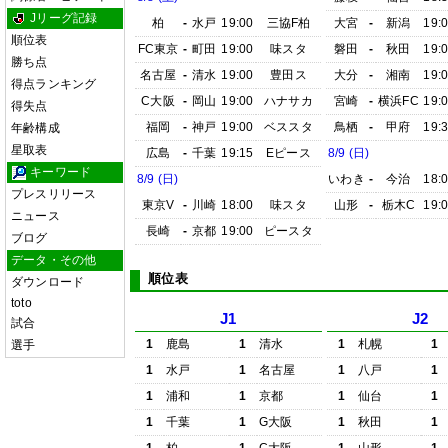
Jリーグ記録
柏
-
水戸
19:00
三協F柏
大宮
-
新潟
19:
順位表
FC東京
-
町田
19:00
味スタ
磐田
-
秋田
19:
勝ち点
名古屋
-
清水
19:00
豊田ス
大分
-
湘南
19:
得点ランキング
C大阪
-
岡山
19:00
ハナサカ
宮崎
-
横浜FC
19:
得失点
福岡
-
神戸
19:00
ベススタ
鳥栖
-
甲府
19:
年齢構成
星取表
広島
-
千葉
19:15
Eピース
8/9 (日)
キーワード
8/9 (日)
いわき
-
今治
18:
プレスリリース
東京V
-
川崎
18:00
味スタ
山形
-
栃木C
19:
ニュース
長崎
-
京都
19:00
ピースタ
ブログ
データ・その他
順位表
ダウンロード
toto
J1
J2
試合
1
鹿島
1
清水
1
札幌
1
選手
1
水戸
1
名古屋
1
八戸
1
1
浦和
1
京都
1
仙台
1
1
千葉
1
G大阪
1
秋田
1