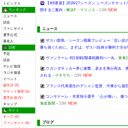
【8/6更新】2026/27シーズン シーズンチケ
トピックス
ランキング
関するご案内
-
横浜F・マリノス
-
21時
NEW
ニュース
試合
ファンサイト
ニュース
選手公式
ザスパ群馬・シーズン開幕プレビュー「言い訳
著名人
勝ち抜くために、まずは、ザスパ自身が勝利で示せ
日程
予定
ヴァンラーレ 8日初戦/開幕戦勝利へ一丸
-
東奥
試合
テレビ放送
ウガンダサッカー界に衝撃…若き主将が死去、
ラジオ放送
される
-
ゲキサカ
-
22時
NEW
イベント
誕生日 (5)
フランス代表退任のデシャン監督、中東から超
チケット発売 (3)
コンサドーレ・木実快斗選手 「心が痛い」 傷
選手出演 (5)
海道新聞
-
22時
NEW
キャンプ
サイト
すべて (5)
ブログ
ファンサイト (4)