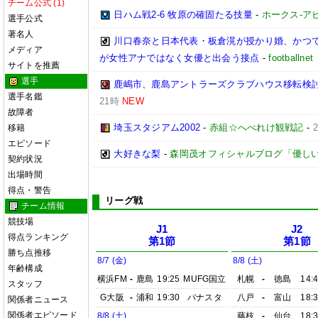
チーム公式 (1)
日ハム戦2-6 牧原の確固たる技量
-
ホークス-アビ
選手公式
著名人
川口春奈と日本代表・板倉滉が授かり婚、かつ
メディア
が女性アナではなく女優と出会う接点
-
footbal
サイトを推薦
選手
鹿嶋市、鹿島アントラーズクラブハウス移転検
選手名鑑
21時
NEW
故障者
埼玉スタジアム2002
-
赤組☆へべれけ観戦記
-
移籍
エピソード
大好きな梨
-
森岡茂オフィシャルブログ「優しいブログ
契約状況
出場時間
得点・警告
リーグ戦
チーム情報
競技場
J1
J2
得点ランキング
第1節
第1節
勝ち点推移
8/7 (金)
8/8 (土)
年齢構成
横浜FM
-
鹿島
19:25
MUFG国立
札幌
-
徳島
14:
スタッフ
G大阪
-
浦和
19:30
パナスタ
八戸
-
富山
18:
関係者ニュース
関係者エピソード
8/8 (土)
藤枝
-
仙台
18: