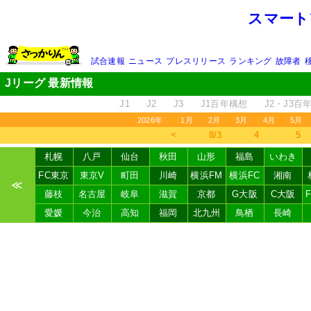
スマート
試合速報
ニュース
プレスリリース
ランキング
故障者
Jリーグ 最新情報
J1
J2
J3
J1百年構想
J2・J3百
2026年
1月
2月
3月
4月
5月
＜
8/3
4
5
札幌
八戸
仙台
秋田
山形
福島
いわき
FC東京
東京V
町田
川崎
横浜FM
横浜FC
湘南
≪
藤枝
名古屋
岐阜
滋賀
京都
G大阪
C大阪
愛媛
今治
高知
福岡
北九州
鳥栖
長崎