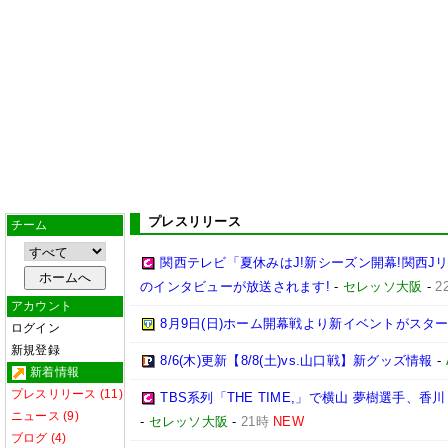
プレスリリース
チーム
関西テレビ「夏休みはJ!新シーズン開幕!関西J
のインタビューが放送されます!
-
セレッソ大阪
-
2
アカウント
8月9日(日)ホーム開幕戦より新イベントがスター
ログイン
新規登録
8/6(木)更新【8/8(土)vs.山口戦】新グッズ情報
-
新着情報
プレスリリース (11)
TBS系列「THE TIME,」で横山 夢樹選手、
ニュース (9)
-
セレッソ大阪
-
21時
NEW
ブログ (4)