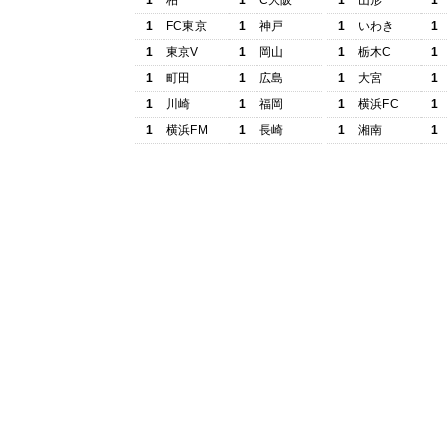
1
柏
1
C大阪
1
山形
1
1
FC東京
1
神戸
1
いわき
1
1
東京V
1
岡山
1
栃木C
1
1
町田
1
広島
1
大宮
1
1
川崎
1
福岡
1
横浜FC
1
1
横浜FM
1
長崎
1
湘南
1