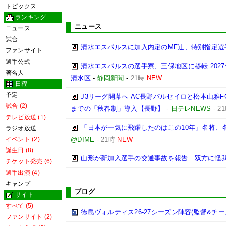
トピックス
ランキング
ニュース
ニュース
試合
清水エスパルスに加入内定のMF辻、特別指定選
ファンサイト
選手公式
清水エスパルスの選手寮、三保地区に移転 202
著名人
清水区
-
静岡新聞
-
21時
NEW
日程
予定
J3リーグ開幕へ AC長野パルセイロと松本山雅F
試合 (2)
までの「秋春制」導入【長野】
-
日テレNEWS
-
2
テレビ放送 (1)
「日本が一気に飛躍したのはこの10年」名将、
ラジオ放送
イベント (2)
@DIME
-
21時
NEW
誕生日 (8)
山形が新加入選手の交通事故を報告…双方に怪
チケット発売 (6)
選手出演 (4)
キャンプ
ブログ
サイト
すべて (5)
徳島ヴォルティス26-27シーズン陣容(監督&チー
ファンサイト (2)