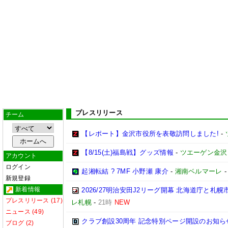
プレスリリース
チーム
【レポート】金沢市役所を表敬訪問しました!
-
【8/15(土)福島戦】グッズ情報
-
ツエーゲン金沢
アカウント
ログイン
起湘転結 ? 7MF 小野瀬 康介
-
湘南ベルマーレ
新規登録
新着情報
2026/27明治安田J2リーグ開幕 北海道庁と
プレスリリース (17)
レ札幌
-
21時
NEW
ニュース (49)
クラブ創設30周年 記念特別ページ開設のお知ら
ブログ (2)