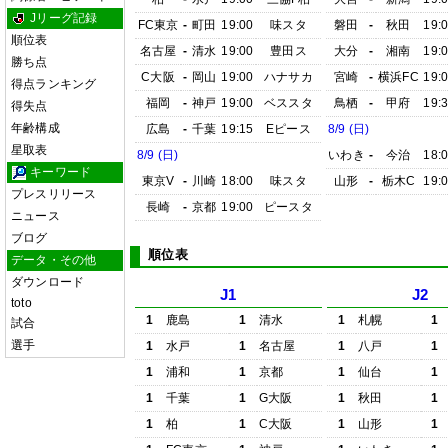
Jリーグ記録
FC東京
-
町田
19:00
味スタ
磐田
-
秋田
19:
順位表
名古屋
-
清水
19:00
豊田ス
大分
-
湘南
19:
勝ち点
C大阪
-
岡山
19:00
ハナサカ
宮崎
-
横浜FC
19:
得点ランキング
福岡
-
神戸
19:00
ベススタ
鳥栖
-
甲府
19:
得失点
年齢構成
広島
-
千葉
19:15
Eピース
8/9 (日)
星取表
8/9 (日)
いわき
-
今治
18:
キーワード
東京V
-
川崎
18:00
味スタ
山形
-
栃木C
19:
プレスリリース
長崎
-
京都
19:00
ピースタ
ニュース
ブログ
順位表
データ・その他
ダウンロード
J1
J2
toto
1
鹿島
1
清水
1
札幌
1
試合
選手
1
水戸
1
名古屋
1
八戸
1
1
浦和
1
京都
1
仙台
1
1
千葉
1
G大阪
1
秋田
1
1
柏
1
C大阪
1
山形
1