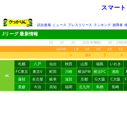
スマート
試合速報
ニュース
プレスリリース
ランキング
故障者
Jリーグ 最新情報
J1
J2
J3
J1百年構想
J2・J3百
2026年
1月
2月
3月
4月
5月
＜
8/4
5
6
札幌
八戸
仙台
秋田
山形
福島
いわき
FC東京
東京V
町田
川崎
横浜FM
横浜FC
湘南
≪
藤枝
名古屋
岐阜
滋賀
京都
G大阪
C大阪
愛媛
今治
高知
福岡
北九州
鳥栖
長崎