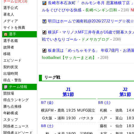
チーム公式 (3)
長崎市本石灰町「 ホルモン冬月 思案橋横丁店 
選手公式
ルをぐびぐびやる快感
-
長崎ペンギン日和
-
21時
N
著名人
メディア
明日はホームで湘南戦@2026/27J2リーグ☆祝☆開
サイトを推薦
横浜F・マリノスMF三井寺眞が16歳で開幕スタ
選手
戦でいきなりゴール
-
ドメサカブログ
-
20時
選手名鑑
故障者
板倉滉は「めっちゃモテる」 年収7億円・お洒
移籍
footballnet【サッカーまとめ】
-
20時
エピソード
契約状況
出場時間
リーグ戦
得点・警告
チーム情報
J1
J2
競技場
第1節
第1節
得点ランキング
8/7 (金)
8/8 (土)
勝ち点推移
横浜FM
-
鹿島
19:25
MUFG国立
札幌
-
徳島
14:
年齢構成
G大阪
-
浦和
19:30
パナスタ
八戸
-
富山
18:
スタッフ
8/8 (土)
藤枝
-
仙台
18:
関係者ニュース
関係者エピソード
柏
-
水戸
19:00
三協F柏
大宮
-
新潟
19: