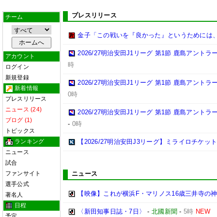
プレスリリース
チーム
金子「この戦いを『良かった』というためには
2026/27明治安田J1リーグ 第1節 鹿島アント
アカウント
時
ログイン
新規登録
2026/27明治安田J1リーグ 第1節 鹿島アント
新着情報
0時
プレスリリース
ニュース (24)
2026/27明治安田J1リーグ 第1節 鹿島アント
ブログ (1)
-
0時
トピックス
ランキング
【2026/27明治安田J3リーグ】ミライロチケ
ニュース
試合
ファンサイト
ニュース
選手公式
【映像】これが横浜F・マリノス16歳三井寺の神
著名人
日程
〈新田知事日誌・7日〉
-
北國新聞
-
5時
NEW
予定