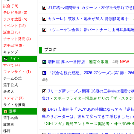
試合 (19)
J1昇格へ健闘誓う カターレ・左伴社長県庁で意
テレビ放送 (3)
カターレに筑波大・池田が加入 特別指定選手
-
ラジオ放送 (5)
イベント (15)
〈ツエーゲン金沢〉新パートナーに山田耳鼻咽
誕生日 (5)
チケット発売 (4)
選手出演 (9)
ブログ
キャンプ
サイト
増田屋 厚木一番街店
-
湘南☆浪漫
-
4時
NEW
すべて (4)
ファンサイト (1)
「試合を観た感想」2026-27シーズン第1節・26年
チーム公式
4時
選手公式
Jリーグ新シーズン開幕 16歳の三井寺の活躍で
著名人
メディア (3)
負け
-
スポーツライター増島みどりの「ザ・スタジ
サイトを推薦
DF37広瀬陸斗「3-1であの時間になっても『
選手
島のサポーターは、改めて戻ってきて感じました」/【
選手名鑑
「GELマガ」鹿島アントラーズ番記者・田中滋WE
故障者
移籍