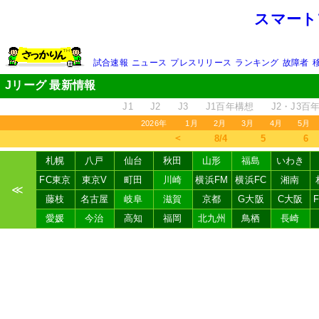
スマート
試合速報
ニュース
プレスリリース
ランキング
故障者
Jリーグ 最新情報
J1
J2
J3
J1百年構想
J2・J3百
2026年
1月
2月
3月
4月
5月
＜
8/4
5
6
札幌
八戸
仙台
秋田
山形
福島
いわき
FC東京
東京V
町田
川崎
横浜FM
横浜FC
湘南
≪
藤枝
名古屋
岐阜
滋賀
京都
G大阪
C大阪
愛媛
今治
高知
福岡
北九州
鳥栖
長崎