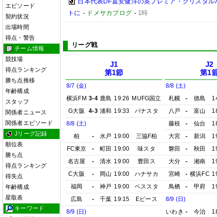
日本代表DF冨安健洋の英プレミア・クリスタル
エピソード
トに
-
ドメサカブログ
-
1時
契約状況
出場時間
得点・警告
リーグ戦
チーム情報
競技場
J1
J2
得点ランキング
第1節
第1
勝ち点推移
8/7 (金)
8/8 (土)
年齢構成
横浜FM
3-4
鹿島
19:26
MUFG国立
札幌
-
徳島
1
スタッフ
G大阪
4-3
浦和
19:33
パナスタ
八戸
-
富山
1
関係者ニュース
関係者エピソード
8/8 (土)
藤枝
-
仙台
1
Jリーグ記録
柏
-
水戸
19:00
三協F柏
大宮
-
新潟
1
順位表
FC東京
-
町田
19:00
味スタ
磐田
-
秋田
1
勝ち点
名古屋
-
清水
19:00
豊田ス
大分
-
湘南
1
得点ランキング
C大阪
-
岡山
19:00
ハナサカ
宮崎
-
横浜FC
1
得失点
福岡
-
神戸
19:00
ベススタ
鳥栖
-
甲府
1
年齢構成
星取表
広島
-
千葉
19:15
Eピース
8/9 (日)
キーワード
8/9 (日)
いわき
-
今治
1