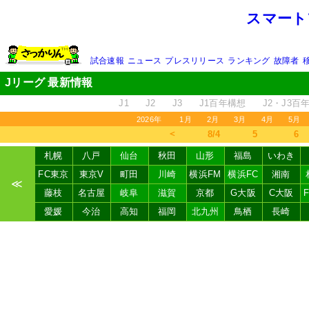
スマート
試合速報
ニュース
プレスリリース
ランキング
故障者
Jリーグ 最新情報
J1
J2
J3
J1百年構想
J2・J3百
2026年
1月
2月
3月
4月
5月
＜
8/4
5
6
札幌
八戸
仙台
秋田
山形
福島
いわき
FC東京
東京V
町田
川崎
横浜FM
横浜FC
湘南
≪
藤枝
名古屋
岐阜
滋賀
京都
G大阪
C大阪
愛媛
今治
高知
福岡
北九州
鳥栖
長崎