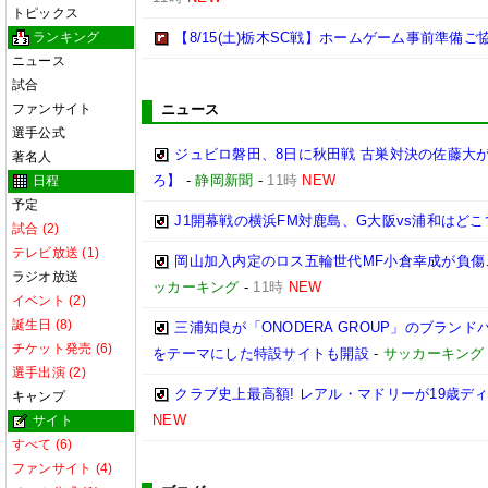
トピックス
ランキング
【8/15(土)栃木SC戦】ホームゲーム事前準備
ニュース
試合
ファンサイト
ニュース
選手公式
ジュビロ磐田、8日に秋田戦 古巣対決の佐藤大
著名人
ろ】
-
静岡新聞
-
11時
NEW
日程
予定
J1開幕戦の横浜FM対鹿島、G大阪vs浦和はどこ
試合 (2)
テレビ放送 (1)
岡山加入内定のロス五輪世代MF小倉幸成が負傷
ラジオ放送
ッカーキング
-
11時
NEW
イベント (2)
誕生日 (8)
三浦知良が「ONODERA GROUP」のブラン
チケット発売 (6)
をテーマにした特設サイトも開設
-
サッカーキング
選手出演 (2)
クラブ史上最高額! レアル・マドリーが19歳デ
キャンプ
NEW
サイト
すべて (6)
ファンサイト (4)