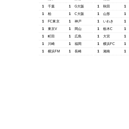
1
千葉
1
G大阪
1
秋田
1
1
柏
1
C大阪
1
山形
1
1
FC東京
1
神戸
1
いわき
1
1
東京V
1
岡山
1
栃木C
1
1
町田
1
広島
1
大宮
1
1
川崎
1
福岡
1
横浜FC
1
1
横浜FM
1
長崎
1
湘南
1