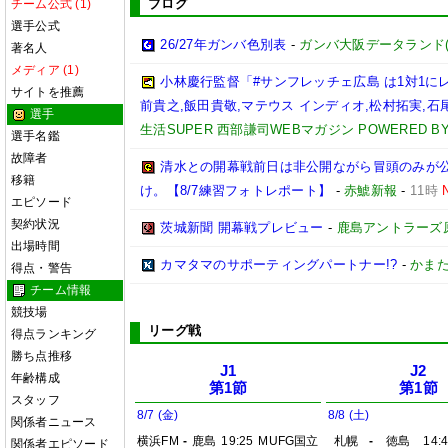
ブログ
チーム公式 (1)
選手公式
26/27年ガンバ色別表
-
ガンバ大阪データランド(GAM
著名人
メディア (1)
小林慶行監督「#サンフレッチェ広島 は1対1
サイトを推薦
前貴之,飯田貴敬,マテウス インディオ,松村拓実,石尾陸
選手
生活SUPER 西部謙司WEBマガジン POWERED BY 
選手名鑑
故障者
清水との開幕戦前日は非公開ながら冒頭のみが
移籍
け。【8/7練習フォトレポート】
-
赤鯱新報
-
11時
エピソード
契約状況
茨城新聞 開幕戦プレビュー
-
鹿島アントラーズ
出場時間
カマタマのサポーティングパートナー!?
-
かまた
得点・警告
チーム情報
競技場
リーグ戦
得点ランキング
勝ち点推移
J1
J2
年齢構成
第1節
第1節
スタッフ
8/7 (金)
8/8 (土)
関係者ニュース
横浜FM
-
鹿島
19:25
MUFG国立
札幌
-
徳島
14:
関係者エピソード