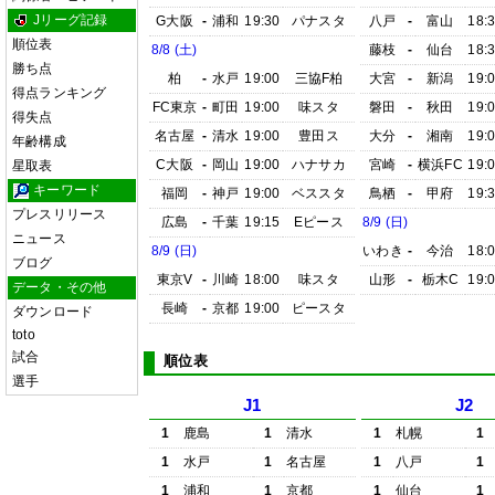
Jリーグ記録
G大阪
-
浦和
19:30
パナスタ
八戸
-
富山
18:
順位表
8/8 (土)
藤枝
-
仙台
18:
勝ち点
柏
-
水戸
19:00
三協F柏
大宮
-
新潟
19:
得点ランキング
FC東京
-
町田
19:00
味スタ
磐田
-
秋田
19:
得失点
名古屋
-
清水
19:00
豊田ス
大分
-
湘南
19:
年齢構成
C大阪
-
岡山
19:00
ハナサカ
宮崎
-
横浜FC
19:
星取表
キーワード
福岡
-
神戸
19:00
ベススタ
鳥栖
-
甲府
19:
プレスリリース
広島
-
千葉
19:15
Eピース
8/9 (日)
ニュース
8/9 (日)
いわき
-
今治
18:
ブログ
東京V
-
川崎
18:00
味スタ
山形
-
栃木C
19:
データ・その他
長崎
-
京都
19:00
ピースタ
ダウンロード
toto
試合
順位表
選手
J1
J2
1
鹿島
1
清水
1
札幌
1
1
水戸
1
名古屋
1
八戸
1
1
浦和
1
京都
1
仙台
1