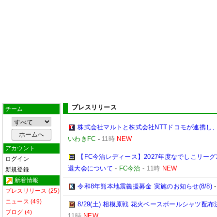
プレスリリース
チーム
株式会社マルトと株式会社NTTドコモが連携し
いわきFC
-
11時
NEW
アカウント
【FC今治レディース】2027年度なでしこリー
ログイン
選大会について
-
FC今治
-
11時
NEW
新規登録
新着情報
令和8年熊本地震義援募金 実施のお知らせ(8/8)
プレスリリース (25)
ニュース (49)
8/29(土) 相模原戦 花火ベースボールシャツ配布決
ブログ (4)
11時
NEW