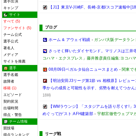
選手出演
【J1】東京V-川崎F、長崎-京都/スコア速報中[18:
キャンプ
サイト
すべて (5)
ブログ
ファンサイト (5)
チーム公式
ホーム & アウェイ戦績
-
ガンバ大阪データランド(GA
選手公式
著名人
さっそく輝いたダイヤモンド。マリノスは三井
メディア
コハマ・エクスプレス」藤井雅彦責任編集:ヨコハ
サイトを推薦
選手
08月09日ベガルタ仙台ニュースまとめ
-
関東で
選手名鑑
【明治安田J3リーグ第1節 vs 相模原】レビ
故障者
季からの成長と可能性を示す、劣勢を耐えてつかん
移籍 (1)
エピソード
18時
契約状況
【WMラウンジ】「スタジアムを語り尽くす!」
出場時間
めぐって|ゲスト:AFH建築部
-
宇都宮徹壱ウェブマ
得点・警告
チーム情報
競技場
リーグ戦
得点ランキング