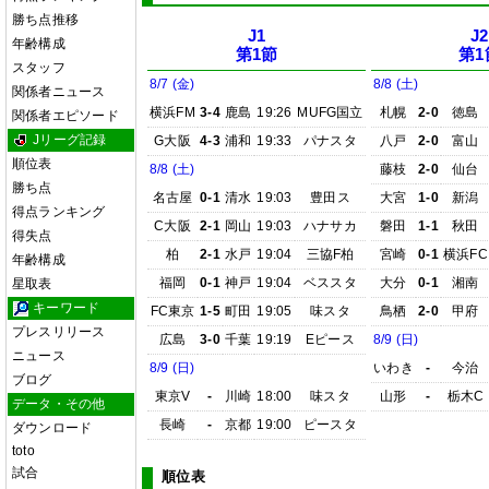
勝ち点推移
J1
J2
年齢構成
第1節
第1
スタッフ
8/7 (金)
8/8 (土)
関係者ニュース
横浜FM
3-4
鹿島
19:26
MUFG国立
札幌
2-0
徳島
関係者エピソード
Jリーグ記録
G大阪
4-3
浦和
19:33
パナスタ
八戸
2-0
富山
順位表
8/8 (土)
藤枝
2-0
仙台
勝ち点
名古屋
0-1
清水
19:03
豊田ス
大宮
1-0
新潟
得点ランキング
C大阪
2-1
岡山
19:03
ハナサカ
磐田
1-1
秋田
得失点
柏
2-1
水戸
19:04
三協F柏
宮崎
0-1
横浜FC
年齢構成
福岡
0-1
神戸
19:04
ベススタ
大分
0-1
湘南
星取表
キーワード
FC東京
1-5
町田
19:05
味スタ
鳥栖
2-0
甲府
プレスリリース
広島
3-0
千葉
19:19
Eピース
8/9 (日)
ニュース
8/9 (日)
いわき
-
今治
ブログ
東京V
-
川崎
18:00
味スタ
山形
-
栃木C
データ・その他
長崎
-
京都
19:00
ピースタ
ダウンロード
toto
試合
順位表