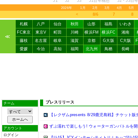
J1
J2
J3
J1百年構想
J2・J3百
2026年
1月
2月
3月
4月
5月
＜
8/6
7
8
札幌
八戸
仙台
秋田
山形
福島
いわき
FC東京
東京V
町田
川崎
横浜FM
横浜FC
湘南
≪
藤枝
名古屋
岐阜
滋賀
京都
G大阪
C大阪
愛媛
今治
高知
福岡
北九州
鳥栖
長崎
プレスリリース
チーム
【レクザムpresents 8/29鹿児島戦】チケット
ずぶ濡れで楽しもう! ウォーターガンバトルを開
アカウント
ログイン
【U-15】JCYインターシティトリムカップ(U-15