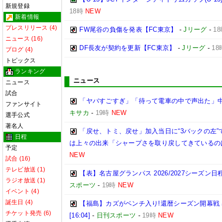
新規登録
18時
NEW
新着情報
プレスリリース (4)
FW尾谷の負傷を発表【FC東京】
-
Jリーグ
-
1
ニュース (16)
DF長友が契約を更新【FC東京】
-
Jリーグ
-
18
ブログ (4)
トピックス
ランキング
ニュース
ニュース
試合
「ヤバすごすぎ」「待って電車の中で声出た」
ファンサイト
キサカ
-
19時
NEW
選手公式
著名人
「戻せ、トミ、戻せ」加入当日に“3バックの左”
日程
は上々の出来「シャープさを取り戻してきているの
予定
NEW
試合 (16)
テレビ放送 (1)
【表】名古屋グランパス 2026/2027シーズ
ラジオ放送 (1)
スポーツ
-
19時
NEW
イベント (4)
誕生日 (4)
【福島】カズがベンチ入り!還暦シーズン開幕戦
チケット発売 (6)
[16:04]
-
日刊スポーツ
-
19時
NEW