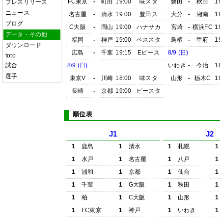
FC東京
-
町田
19:00
味スタ
磐田
-
秋田
1
プレスリリース
ニュース
名古屋
-
清水
19:00
豊田ス
大分
-
湘南
1
ブログ
C大阪
-
岡山
19:00
ハナサカ
宮崎
-
横浜FC
1
データ・その他
福岡
-
神戸
19:00
ベススタ
鳥栖
-
甲府
1
ダウンロード
広島
-
千葉
19:15
Eピース
8/9 (日)
toto
試合
8/9 (日)
いわき
-
今治
1
選手
東京V
-
川崎
18:00
味スタ
山形
-
栃木C
1
長崎
-
京都
19:00
ピースタ
順位表
J1
J2
1
鹿島
1
清水
1
札幌
1
1
水戸
1
名古屋
1
八戸
1
1
浦和
1
京都
1
仙台
1
1
千葉
1
G大阪
1
秋田
1
1
柏
1
C大阪
1
山形
1
1
FC東京
1
神戸
1
いわき
1