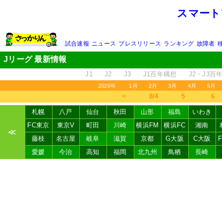
スマート
試合速報
ニュース
プレスリリース
ランキング
故障者
Jリーグ 最新情報
J1
J2
J3
J1百年構想
J2・J3百
2026年
1月
2月
3月
4月
5月
＜
8/4
5
6
札幌
八戸
仙台
秋田
山形
福島
いわき
FC東京
東京V
町田
川崎
横浜FM
横浜FC
湘南
≪
藤枝
名古屋
岐阜
滋賀
京都
G大阪
C大阪
愛媛
今治
高知
福岡
北九州
鳥栖
長崎