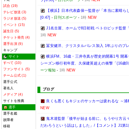
試合 (19)
【横浜】日本代表森保一監督が「本当に素晴らし
テレビ放送 (3)
[0:47]
-
日刊スポーツ
-
1時
NEW
ラジオ放送 (5)
イベント (15)
J1名古屋、ホームで8日初戦 ペトロビッチ監
誕生日 (5)
1時
NEW
チケット発売 (4)
選手出演 (9)
冨安健洋、クリスタルパレス加入 1年ぶりのプ
キャンプ
横浜FM、16歳・三井寺真が歴史的開幕1号 開
サイト
すべて (10)
シーズン移行初年度、久保建英超えの衝撃「(16歳
ファンサイト (5)
ーツ報知
-
1時
NEW
チーム公式 (1)
選手公式
著名人
ブログ
メディア (4)
サイトを推薦
良くも悪くもキジェのサッカーは疲れるな ～浦
選手
NEW
選手名鑑
鬼木達監督「後半が始まる前に、もうやり方云
故障者
だわろうという話はしました」/【コメント】J1第1
移籍