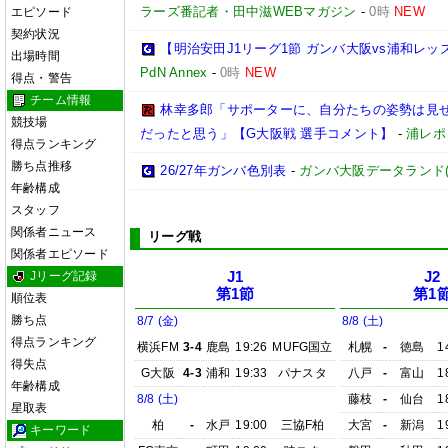
ラーズ番記者・田中滋WEBマガジン
-
0時
NEW
エピソード
契約状況
【明治安田J1リーグ1節 ガンバ大阪vs浦和レ
出場時間
PdN Annex
-
0時
NEW
得点・警告
チーム情報
林幸多郎「サポーターに、自分たちの姿勢は見
競技場
だったと思う」【G大阪戦 選手コメント】
-
浦レポ
得点ランキング
勝ち点推移
26/27年ガンバ色別表
-
ガンバ大阪データランド(GAM
年齢構成
スタッフ
関係者ニュース
リーグ戦
関係者エピソード
Jリーグ記録
J1
J2
第1節
第1
順位表
勝ち点
8/7 (金)
8/8 (土)
得点ランキング
横浜FM
3-4
鹿島
19:26
MUFG国立
札幌
-
徳島
1
得失点
G大阪
4-3
浦和
19:33
パナスタ
八戸
-
富山
1
年齢構成
8/8 (土)
藤枝
-
仙台
1
星取表
柏
-
水戸
19:00
三協F柏
大宮
-
新潟
1
キーワード