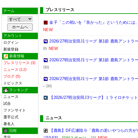
プレスリリース
チーム
金子「この戦いを『良かった』というためには
NEW
アカウント
2026/27明治安田J1リーグ 第1節 鹿島アント
ログイン
時
NEW
新規登録
新着情報
2026/27明治安田J1リーグ 第1節 鹿島アント
プレスリリース (3)
0時
ニュース (12)
ブログ (5)
2026/27明治安田J1リーグ 第1節 鹿島アント
トピックス
-
0時
ランキング
ニュース
【2026/27明治安田J3リーグ】ミライロチケ
試合
ファンサイト
選手公式
ニュース
著名人
【鹿島】DF広瀬陸斗「鹿島の若いやつらの方が
日程
予定
プ[0:53]
-
日刊スポーツ
-
1時
NEW