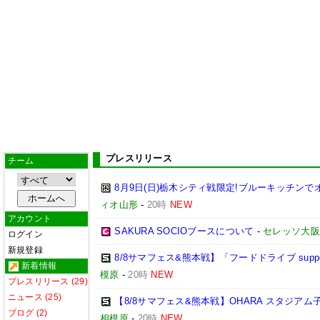
プレスリリース
チーム
8月9日(日)栃木シティ戦限定!ブルーキッチンで
ィオ山形
-
20時
NEW
アカウント
SAKURA SOCIOブースについて
-
セレッソ大阪
ログイン
新規登録
8/8サマフェス&熊本戦】「フードドライブ suppo
新着情報
模原
-
20時
NEW
プレスリリース (29)
ニュース (25)
【8/8サマフェス&熊本戦】OHARA スタジア
ブログ (2)
相模原
-
20時
NEW