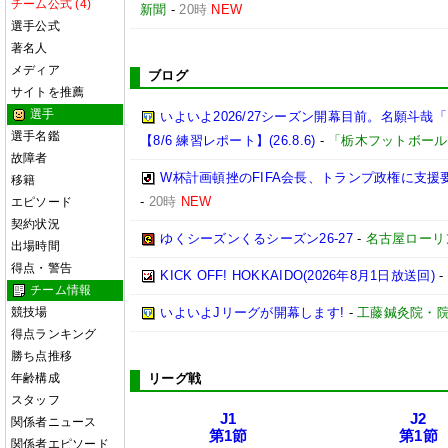
チーム公式 (4)
新聞
-
20時
NEW
選手公式
著名人
メディア
ブログ
サイトを推薦
選手
いよいよ2026/27シーズン開幕目前。名願斗
選手名鑑
【8/6 練習レポート】(26.8.6)
-
「栃木フットボール
故障者
W杯計画頓挫のFIFA会長、トランプ政権に支援
移籍
-
20時
NEW
エピソード
契約状況
ゆくシーズンくるシーズン26-27
-
名古屋ローリ
出場時間
得点・警告
KICK OFF! HOKKAIDO(2026年8月1日放送回)
-
チーム情報
競技場
いよいよJリーグが開幕します!
-
工藤鍼灸院・院
得点ランキング
勝ち点推移
年齢構成
リーグ戦
スタッフ
J1
J2
関係者ニュース
第1節
第1節
関係者エピソード