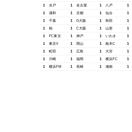
1
水戸
1
名古屋
1
八戸
1
1
浦和
1
京都
1
仙台
1
1
千葉
1
G大阪
1
秋田
1
1
柏
1
C大阪
1
山形
1
1
FC東京
1
神戸
1
いわき
1
1
東京V
1
岡山
1
栃木C
1
1
町田
1
広島
1
大宮
1
1
川崎
1
福岡
1
横浜FC
1
1
横浜FM
1
長崎
1
湘南
1