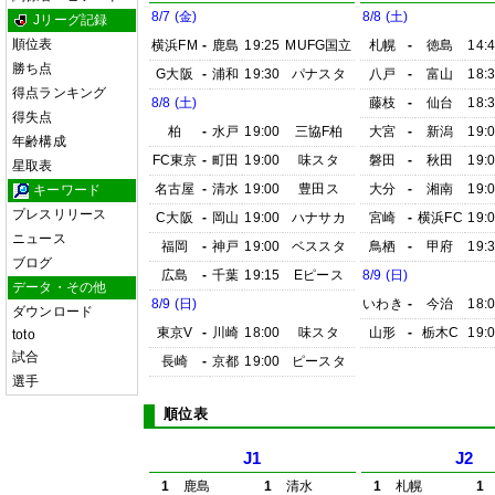
8/7 (金)
8/8 (土)
Jリーグ記録
順位表
横浜FM
-
鹿島
19:25
MUFG国立
札幌
-
徳島
14:
勝ち点
G大阪
-
浦和
19:30
パナスタ
八戸
-
富山
18:
得点ランキング
8/8 (土)
藤枝
-
仙台
18:
得失点
柏
-
水戸
19:00
三協F柏
大宮
-
新潟
19:
年齢構成
FC東京
-
町田
19:00
味スタ
磐田
-
秋田
19:
星取表
名古屋
-
清水
19:00
豊田ス
大分
-
湘南
19:
キーワード
プレスリリース
C大阪
-
岡山
19:00
ハナサカ
宮崎
-
横浜FC
19:
ニュース
福岡
-
神戸
19:00
ベススタ
鳥栖
-
甲府
19:
ブログ
広島
-
千葉
19:15
Eピース
8/9 (日)
データ・その他
8/9 (日)
いわき
-
今治
18:
ダウンロード
東京V
-
川崎
18:00
味スタ
山形
-
栃木C
19:
toto
試合
長崎
-
京都
19:00
ピースタ
選手
順位表
J1
J2
1
鹿島
1
清水
1
札幌
1