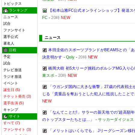
トピックス
ランキング
【松本山雅FC公式オンラインショップ】発送ス
ニュース
FC
-
20時
NEW
試合
ファンサイト
選手公式
ニュース
著名人
本田圭佑のスポーツブランドがBEAMSとの「あ
日程
予定
決意明かす
-
Qoly
-
20時
NEW
試合
橋岡大樹 初5大リーグ挑戦のボルシアMG入り
テレビ放送
東スポ
-
20時
NEW
ラジオ放送
イベント
「ウガンダ国内に大きな衝撃」27歳の代表戦士
誕生日 (5)
じる「貴重品を奪おうとした犯人に抵抗したことで
チケット発売 (3)
NEW
選手出演 (5)
キャンプ
「なんてことだ!」サラーの新天地での“超高額
サイト
のトップスターたちとは…」
-
サッカーダイジェス
すべて (7)
ファンサイト (3)
「メリットはいくらでも」 Jリーグシーズン移