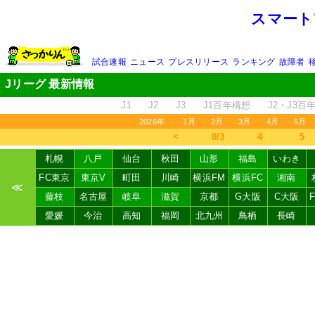
スマート
試合速報
ニュース
プレスリリース
ランキング
故障者
Jリーグ 最新情報
J1
J2
J3
J1百年構想
J2・J3百
2026年
1月
2月
3月
4月
5月
＜
8/3
4
5
札幌
八戸
仙台
秋田
山形
福島
いわき
FC東京
東京V
町田
川崎
横浜FM
横浜FC
湘南
≪
藤枝
名古屋
岐阜
滋賀
京都
G大阪
C大阪
愛媛
今治
高知
福岡
北九州
鳥栖
長崎