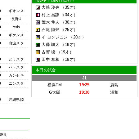
HAPPY BIRTHDAY !
大崎 玲央
（35才）
0
ギオンス
村上 昌謙
（34才）
0
長野U
荒木 隼人
（30才）
0
Axis
石尾 陸登
（25才）
0
ギケンス
イ ヨンジュン
（20才）
0
白波スタ
大藤 颯太
（19才）
古賀 竣
（19才）
0
とうスタ
田中 希和
（19才）
0
ハトスタ
本日の試合
0
カンセキ
J1
0
ニンスタ
横浜FM
19:25
鹿島
G大阪
19:30
浦和
0
沖縄県陸
奈良