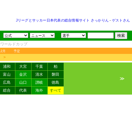
Jリーグとサッカー日本代表の総合情報サイト さっかりん
-
ゲストさん
FAワールドカップ
12月
予定
＞
浦和
大宮
千葉
柏
富山
金沢
清水
磐田
≫
広島
山口
讃岐
徳島
総合
代表
海外
すべて