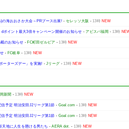
)の海おおさか大会～PRブース出展!
-
セレッソ大阪
-
13時
NEW
como】 dポイント最大3倍キャンペーン開催のお知らせ
-
アビスパ福岡
-
13時
NE
掲載のお知らせ
-
FC町田ゼルビア
-
13時
NEW
らせ
-
FC岐阜
-
13時
NEW
サポーターズデー」を実施!
-
Jリーグ
-
13時
NEW
岡新聞
-
13時
NEW
配信予定 明治安田J2リーグ第1節
-
Goal.com
-
13時
NEW
配信予定 明治安田J2リーグ第1節
-
Goal.com
-
13時
NEW
、新天地に人生を懸ける男たち
-
AERA dot.
-
13時
NEW