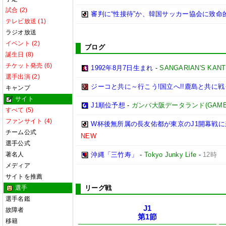
試合 (2)
審判に“性接待”か、韓国サッカー協会に致
テレビ放送 (1)
ラジオ放送
イベント (2)
ブログ
誕生日 (8)
チケット発売 (6)
1992年8月7日生まれ
-
SANGARIAN'S KAN
選手出演 (2)
ジーコと共に～行こう!国立へ!!鹿島と共に戦う
キャンプ
サイト
J1順位予想
-
ガンバ大阪データランド(GAMBA OS
すべて (5)
ファンサイト (4)
W杯後無所属の長友佑都が東京のJ1開幕戦
チーム公式
NEW
選手公式
著名人
沖縄「三竹寿」
-
Tokyo Junky Life
-
12時
メディア
サイトを推薦
選手
リーグ戦
選手名鑑
J1
故障者
第1節
移籍