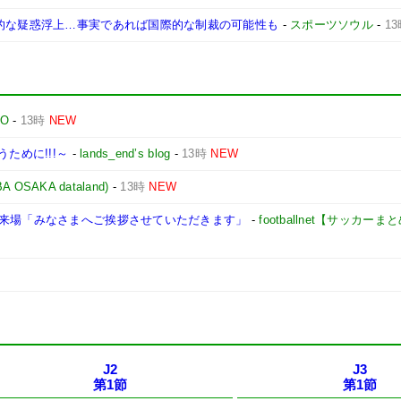
命的な疑惑浮上…事実であれば国際的な制裁の可能性も
-
スポーツソウル
-
1
TO
-
13時
NEW
ために!!!～
-
lands_end’s blog
-
13時
NEW
AKA dataland)
-
13時
NEW
に来場「みなさまへご挨拶させていただきます」
-
footballnet【サッカーま
J2
J3
第1節
第1節