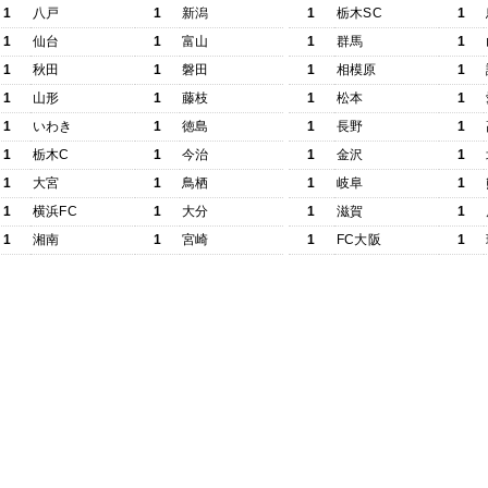
1
八戸
1
新潟
1
栃木SC
1
1
仙台
1
富山
1
群馬
1
1
秋田
1
磐田
1
相模原
1
1
山形
1
藤枝
1
松本
1
1
いわき
1
徳島
1
長野
1
1
栃木C
1
今治
1
金沢
1
1
大宮
1
鳥栖
1
岐阜
1
1
横浜FC
1
大分
1
滋賀
1
1
湘南
1
宮崎
1
FC大阪
1