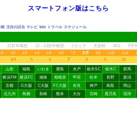
スマートフォン版はこちら
移籍
注目の試合
テレビ
toto
トラベル
スケジュール
J1百年構想
J2・J3百年構想
Jカップ
天皇杯
ACL
FI
8月
1月
2月
3月
4月
5月
6月
7月
9月
10月
11月
7
8/4
5
6
8
9
10
山形
福島
いわき
鹿島
水戸
栃木SC
栃木C
群馬
横浜FM
横浜FC
湘南
相模原
甲府
松本
長野
新潟
京都
G大阪
C大阪
FC大阪
奈良
神戸
鳥取
岡山
北九州
鳥栖
長崎
熊本
大分
宮崎
鹿児島
琉球