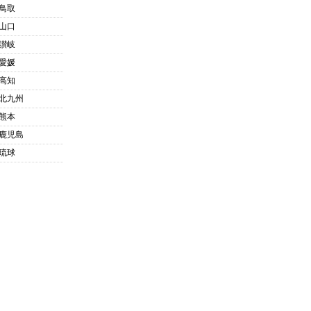
鳥取
山口
讃岐
愛媛
高知
北九州
熊本
鹿児島
琉球