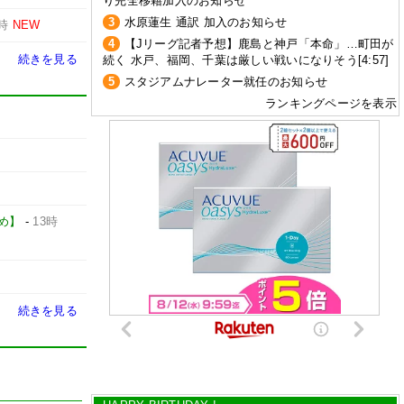
り完全移籍加入のお知らせ
3
水原蓮生 通訳 加入のお知らせ
3時
NEW
4
【Jリーグ記者予想】鹿島と神戸「本命」…町田が
続きを見る
続く 水戸、福岡、千葉は厳しい戦いになりそう[4:57]
5
スタジアムナレーター就任のお知らせ
ランキングページを表示
とめ】
-
13時
続きを見る