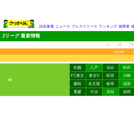
試合速報
ニュース
プレスリリース
ランキング
故障者
Jリーグ 最新情報
J1
J2
J3
2026年
＜
札幌
八戸
仙台
秋田
FC東京
東京V
町田
川崎
≪
藤枝
名古屋
岐阜
滋賀
愛媛
今治
高知
福岡