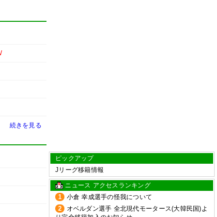
W
続きを見る
ピックアップ
Jリーグ移籍情報
ニュース アクセスランキング
1
小倉 幸成選手の怪我について
2
オベルダン選手 全北現代モータース(大韓民国)よ