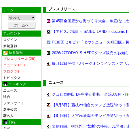
プレスリリース
チーム
第45回全国豊かな海づくり大会～魚庭(なにわ
【アビスパ福岡 × SAIBU LAND × do
アカウント
ログイン
FC町田ゼルビア「タウンニュース町田版」
新規登録
新着情報
2026/27TODAY’S HEROグッズ販売のお知
プレスリリース (26)
毎月12日開催「Jリーグオンラインストア 
ニュース (29)
ブログ (4)
トピックス
ニュース
ランキング
ニュース
ジュビロ磐田 DF甲斐が骨折、全治3カ月
-
静
試合
ファンサイト
【8月8日】藤枝vs仙台のテレビ放送/ネット
選手公式
【8月8日】大宮vs新潟のテレビ放送/ネット
著名人
日程
契約解除、構想外、“禁断”の移籍…J1開幕
予定