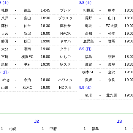
8 (土)
8/8 (土)
札幌
-
徳島
14:45
プレド
相模原
-
熊本
18:0
八戸
-
富山
18:30
プラスタ
長野
-
山口
18:0
藤枝
-
仙台
18:30
藤枝サ
鳥取
-
FC大阪
19:0
大宮
-
新潟
19:00
NACK
高知
-
松本
19:0
磐田
-
秋田
19:00
ヤマハ
鹿児島
-
群馬
19:0
大分
-
湘南
19:00
クラド
8/9 (日)
宮崎
-
横浜FC
19:00
いちご
福島
-
讃岐
18:0
鳥栖
-
甲府
19:30
駅スタ
滋賀
-
岐阜
18:3
9 (日)
栃木SC
-
金沢
19:0
いわき
-
今治
18:00
ハワスタ
愛媛
-
奈良
19:0
山形
-
栃木C
19:00
NDスタ
9/9 (水)
琉球
-
北九州
19:0
J2
J3
1
札幌
1
甲府
1
福島
1