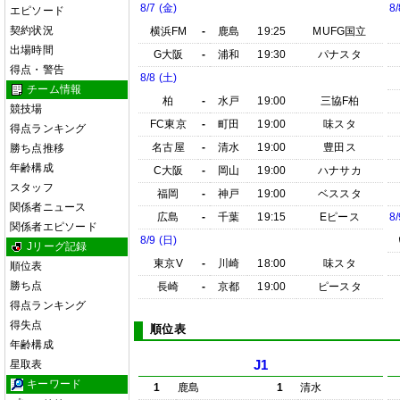
8/7 (金)
8/
エピソード
契約状況
横浜FM
-
鹿島
19:25
MUFG国立
出場時間
G大阪
-
浦和
19:30
パナスタ
得点・警告
8/8 (土)
チーム情報
柏
-
水戸
19:00
三協F柏
競技場
FC東京
-
町田
19:00
味スタ
得点ランキング
名古屋
-
清水
19:00
豊田ス
勝ち点推移
年齢構成
C大阪
-
岡山
19:00
ハナサカ
スタッフ
福岡
-
神戸
19:00
ベススタ
関係者ニュース
広島
-
千葉
19:15
Eピース
8/
関係者エピソード
8/9 (日)
Jリーグ記録
東京V
-
川崎
18:00
味スタ
順位表
勝ち点
長崎
-
京都
19:00
ピースタ
得点ランキング
得失点
順位表
年齢構成
星取表
J1
キーワード
1
鹿島
1
清水