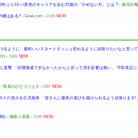
3年ぶりJ3へ!異色のキャリアを歩む37歳の「やめない力」とは ?
-
新潟日
波中継はある?
-
Goal.com
-
16時
NEW
けるように、最初いいスタートダッシュ切れるように頑張りたいなと思って
ガ)
-
16時
NEW
三に直撃 「目標達成できなかったからと言って消す必要は無い」 守田英正に
・院長のひとりごと3
-
15時
NEW
ガドの加入を正式発表 「皆さんに最高の喜びを届けられるよう頑張ります!
戦)
-
湘南☆浪漫
-
15時
NEW