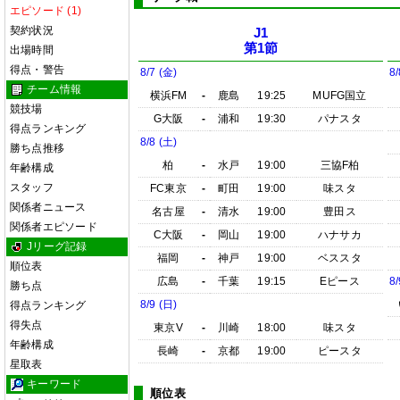
エピソード (1)
契約状況
J1
第1節
出場時間
得点・警告
8/7 (金)
8/
チーム情報
横浜FM
-
鹿島
19:25
MUFG国立
競技場
G大阪
-
浦和
19:30
パナスタ
得点ランキング
8/8 (土)
勝ち点推移
柏
-
水戸
19:00
三協F柏
年齢構成
スタッフ
FC東京
-
町田
19:00
味スタ
関係者ニュース
名古屋
-
清水
19:00
豊田ス
関係者エピソード
C大阪
-
岡山
19:00
ハナサカ
Jリーグ記録
福岡
-
神戸
19:00
ベススタ
順位表
広島
-
千葉
19:15
Eピース
8/
勝ち点
8/9 (日)
得点ランキング
得失点
東京V
-
川崎
18:00
味スタ
年齢構成
長崎
-
京都
19:00
ピースタ
星取表
キーワード
順位表