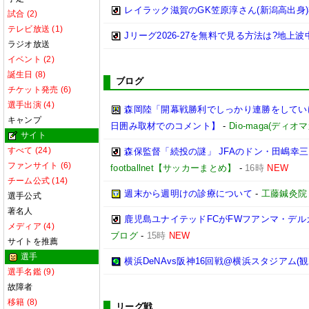
レイラック滋賀のGK笠原淳さん(新潟高出身)
試合 (2)
テレビ放送 (1)
Jリーグ2026-27を無料で見る方法は?地上
ラジオ放送
イベント (2)
誕生日 (8)
ブログ
チケット発売 (6)
選手出演 (4)
森岡陸「開幕戦勝利でしっかり連勝をしてい
キャンプ
日囲み取材でのコメント】
-
Dio-maga(ディオマ
サイト
すべて (24)
森保監督「続投の謎」 JFAのドン・田嶋幸
ファンサイト (6)
footballnet【サッカーまとめ】
-
16時
NEW
チーム公式 (14)
週末から週明けの診療について
-
工藤鍼灸院
選手公式
著名人
鹿児島ユナイテッドFCがFWフアンマ・デル
メディア (4)
ブログ
-
15時
NEW
サイトを推薦
選手
横浜DeNAvs阪神16回戦@横浜スタジアム(観
選手名鑑 (9)
故障者
移籍 (8)
リーグ戦