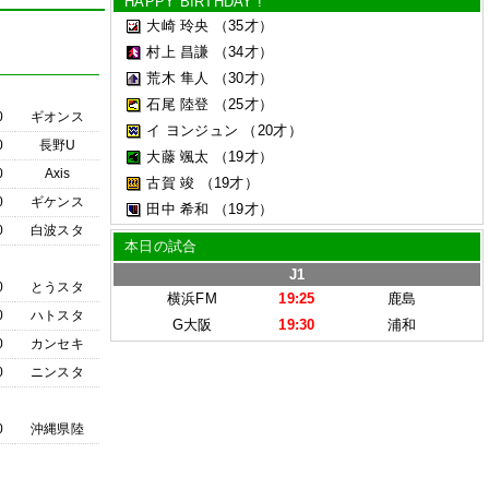
HAPPY BIRTHDAY !
大崎 玲央
（35才）
村上 昌謙
（34才）
荒木 隼人
（30才）
石尾 陸登
（25才）
0
ギオンス
イ ヨンジュン
（20才）
0
長野U
大藤 颯太
（19才）
0
Axis
古賀 竣
（19才）
0
ギケンス
田中 希和
（19才）
0
白波スタ
本日の試合
J1
0
とうスタ
横浜FM
19:25
鹿島
0
ハトスタ
G大阪
19:30
浦和
0
カンセキ
0
ニンスタ
0
沖縄県陸