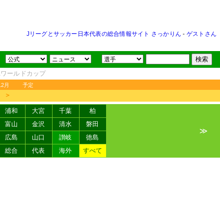
Jリーグとサッカー日本代表の総合情報サイト さっかりん
-
ゲストさん
FAワールドカップ
12月
予定
＞
浦和
大宮
千葉
柏
富山
金沢
清水
磐田
≫
広島
山口
讃岐
徳島
総合
代表
海外
すべて