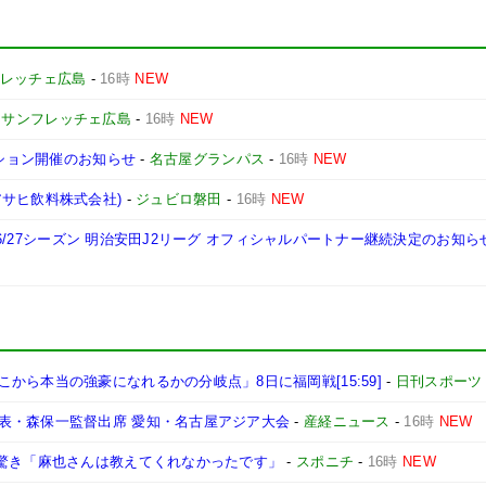
レッチェ広島
-
16時
NEW
-
サンフレッチェ広島
-
16時
NEW
クション開催のお知らせ
-
名古屋グランパス
-
16時
NEW
サヒ飲料株式会社)
-
ジュビロ磐田
-
16時
NEW
026/27シーズン 明治安田J2リーグ オフィシャルパートナー継続決定のお知ら
ら本当の強豪になれるかの分岐点」8日に福岡戦[15:59]
-
日刊スポーツ
表・森保一監督出席 愛知・名古屋アジア大会
-
産経ニュース
-
16時
NEW
に驚き「麻也さんは教えてくれなかったです」
-
スポニチ
-
16時
NEW