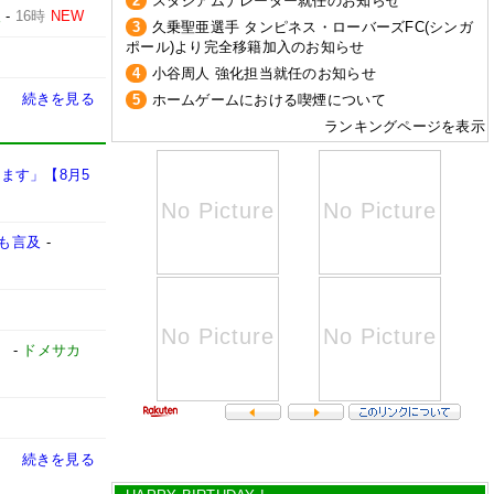
2
スタジアムナレーター就任のお知らせ
報
-
16時
NEW
3
久乗聖亜選手 タンピネス・ローバーズFC(シンガ
ポール)より完全移籍加入のお知らせ
4
小谷周人 強化担当就任のお知らせ
続きを見る
5
ホームゲームにおける喫煙について
ランキングページを表示
ます」【8月5
も言及
-
」
-
ドメサカ
続きを見る