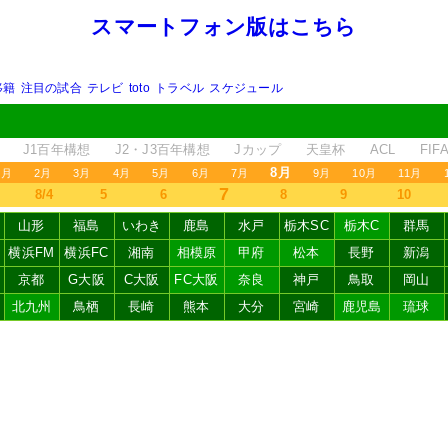
スマートフォン版はこちら
移籍
注目の試合
テレビ
toto
トラベル
スケジュール
J1百年構想
J2・J3百年構想
Jカップ
天皇杯
ACL
FI
8月
1月
2月
3月
4月
5月
6月
7月
9月
10月
11月
7
8/4
5
6
8
9
10
山形
福島
いわき
鹿島
水戸
栃木SC
栃木C
群馬
横浜FM
横浜FC
湘南
相模原
甲府
松本
長野
新潟
京都
G大阪
C大阪
FC大阪
奈良
神戸
鳥取
岡山
北九州
鳥栖
長崎
熊本
大分
宮崎
鹿児島
琉球