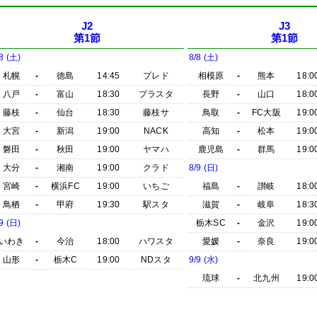
J2
J3
第1節
第1節
8 (土)
8/8 (土)
札幌
-
徳島
14:45
プレド
相模原
-
熊本
18:0
八戸
-
富山
18:30
プラスタ
長野
-
山口
18:0
藤枝
-
仙台
18:30
藤枝サ
鳥取
-
FC大阪
19:0
大宮
-
新潟
19:00
NACK
高知
-
松本
19:0
磐田
-
秋田
19:00
ヤマハ
鹿児島
-
群馬
19:0
大分
-
湘南
19:00
クラド
8/9 (日)
宮崎
-
横浜FC
19:00
いちご
福島
-
讃岐
18:0
鳥栖
-
甲府
19:30
駅スタ
滋賀
-
岐阜
18:3
9 (日)
栃木SC
-
金沢
19:0
いわき
-
今治
18:00
ハワスタ
愛媛
-
奈良
19:0
山形
-
栃木C
19:00
NDスタ
9/9 (水)
琉球
-
北九州
19:0