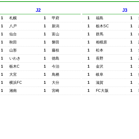
J2
J3
1
札幌
1
甲府
1
福島
1
1
八戸
1
新潟
1
栃木SC
1
1
仙台
1
富山
1
群馬
1
1
秋田
1
磐田
1
相模原
1
1
山形
1
藤枝
1
松本
1
1
いわき
1
徳島
1
長野
1
1
栃木C
1
今治
1
金沢
1
1
大宮
1
鳥栖
1
岐阜
1
1
横浜FC
1
大分
1
滋賀
1
1
湘南
1
宮崎
1
FC大阪
1