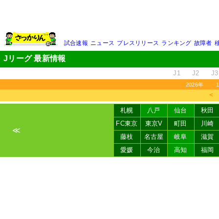
試合速報
ニュース
プレスリリース
ランキング
故障者
Jリーグ 最新情報
J1
J2
J3
2026年
＜
札幌
八戸
仙台
秋田
FC東京
東京V
町田
川崎
≪
藤枝
名古屋
岐阜
滋賀
愛媛
今治
高知
福岡