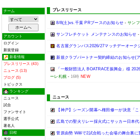
プレスリリース
チーム
8/8(土)vs.千葉 PRブースのお知らせ
-
サンフ
サンフレチケット メンテナンスのお知らせ
アカウント
ログイン
名古屋グランパス2026/27マッチデーオー
新規登録
新着情報
新規クラブパートナー契約締結のお知らせ(ア
プレスリリース (43)
「一般財団法人 BOATRACE振興会」様 2
ニュース (13)
ーレ札幌
-
16時
NEW
ブログ (5)
トピックス
ランキング
ニュース
ニュース
試合
【神戸】シーズン開幕へ権田修一が決意「ここか
ファンサイト
選手公式
広島での聖火リレー採火式にサッカー日本代
著名人
日程
菅原由勢 W杯で2試合戦った会場の舞台裏
予定