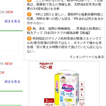
2
「ここが弱さなのかな」横浜FMは続々と、でも鹿
島は…開幕戦で見えた明確な差。天野純&宮市亮が悪
夢の3-4逆転負けを分析
12時
NEW
3
「4年に1回だと寂しい」鹿島MFが超劇的勝利後に
吐露。W杯出場への思いも語る「4年あれば何があるか
続きを見る
分からない」
4
柏、清水、福岡が積極補強……昇格組も効果的に
戦力アップ J1全20クラブの補強診断【後編】
5
特別指定のマリノス松村晃助が開幕スタメンでフ
ル出場!主戦場の2列目ではなく、ボランチで確かな存
在感「切り替えや球際の部分で負けていたら話になら
ない」
ランキングページを表示
2時
NEW
EW
続きを見る