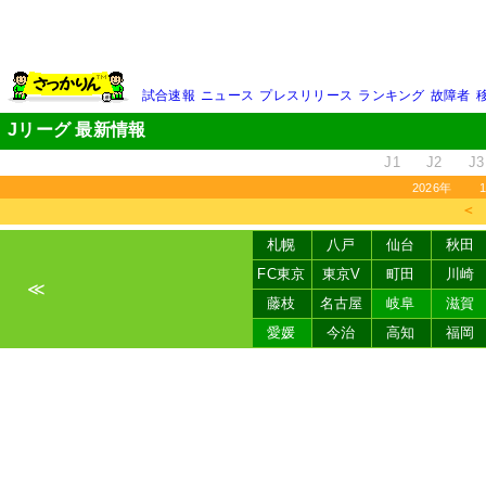
試合速報
ニュース
プレスリリース
ランキング
故障者
Jリーグ 最新情報
J1
J2
J3
2026年
＜
札幌
八戸
仙台
秋田
FC東京
東京V
町田
川崎
≪
藤枝
名古屋
岐阜
滋賀
愛媛
今治
高知
福岡