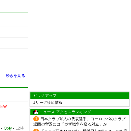
続きを見る
ピックアップ
W
Jリーグ移籍情報
NEW
ニュース アクセスランキング
1
日本クラブ加入の代表選手、ヨーロッパのクラブ
退団の背景には「ガザ戦争を巡る対立」か
占
-
Qoly
-
12時