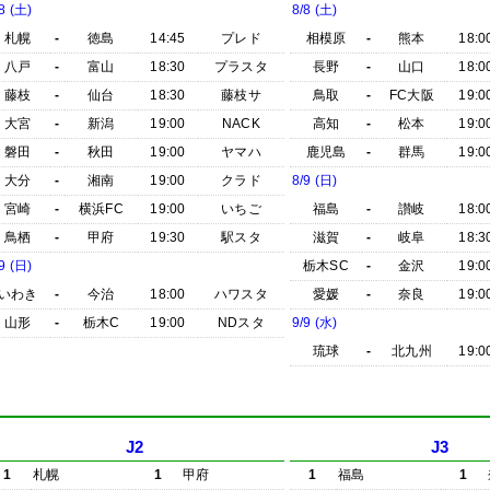
8 (土)
8/8 (土)
札幌
-
徳島
14:45
プレド
相模原
-
熊本
18:0
八戸
-
富山
18:30
プラスタ
長野
-
山口
18:0
藤枝
-
仙台
18:30
藤枝サ
鳥取
-
FC大阪
19:0
大宮
-
新潟
19:00
NACK
高知
-
松本
19:0
磐田
-
秋田
19:00
ヤマハ
鹿児島
-
群馬
19:0
大分
-
湘南
19:00
クラド
8/9 (日)
宮崎
-
横浜FC
19:00
いちご
福島
-
讃岐
18:0
鳥栖
-
甲府
19:30
駅スタ
滋賀
-
岐阜
18:3
9 (日)
栃木SC
-
金沢
19:0
いわき
-
今治
18:00
ハワスタ
愛媛
-
奈良
19:0
山形
-
栃木C
19:00
NDスタ
9/9 (水)
琉球
-
北九州
19:0
J2
J3
1
札幌
1
甲府
1
福島
1