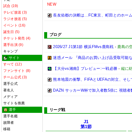
NEW
試合 (19)
テレビ放送 (3)
長友佑都の決断は…FC東京、町田とのホー
ラジオ放送 (5)
イベント (16)
誕生日 (5)
ブログ
チケット発売 (4)
選手出演 (9)
2026/27 J1第1節 横浜FMvs鹿島戦
-
鹿島の空
キャンプ
迷惑メール 『商品のお買い上げ品受取可能
サイト
すべて (12)
【大分vs湘南】プレビュー:一戦必勝
-
縦に
ファンサイト (8)
チーム公式 (3)
熊本地震の衝撃、FIFAとUEFAの対立、そして
選手公式
著名人
DAZN サッカーW杯で加入者数5倍に 視聴者
メディア
サイトを推薦
選手
リーグ戦
選手名鑑
J1
故障者
第1節
移籍