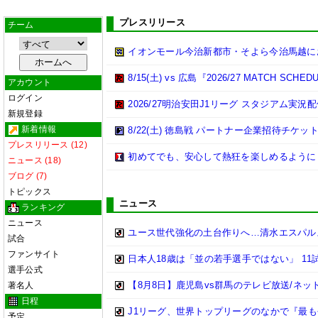
プレスリリース
チーム
イオンモール今治新都市・そよら今治馬越に
8/15(土) vs 広島『2026/27 MATCH 
アカウント
ログイン
2026/27明治安田J1リーグ スタジアム実
新規登録
新着情報
8/22(土) 徳島戦 パートナー企業招待チケ
プレスリリース (12)
初めてでも、安心して熱狂を楽しめるように 
ニュース (18)
ブログ (7)
トピックス
ニュース
ランキング
ニュース
ユース世代強化の土台作りへ…清水エスパルス
試合
ファンサイト
日本人18歳は「並の若手選手ではない」 1
選手公式
【8月8日】鹿児島vs群馬のテレビ放送/ネッ
著名人
日程
J1リーグ、世界トップリーグのなかで『最
予定