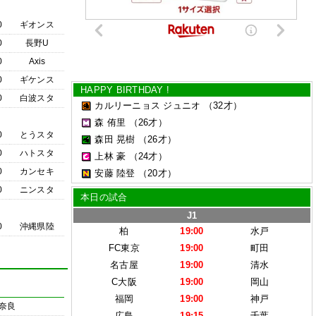
0
ギオンス
0
長野U
0
Axis
0
ギケンス
HAPPY BIRTHDAY !
0
白波スタ
カルリーニョス ジュニオ
（32才）
森 侑里
（26才）
0
とうスタ
森田 晃樹
（26才）
0
ハトスタ
上林 豪
（24才）
0
カンセキ
安藤 陸登
（20才）
0
ニンスタ
本日の試合
J1
0
沖縄県陸
柏
19:00
水戸
FC東京
19:00
町田
名古屋
19:00
清水
C大阪
19:00
岡山
福岡
19:00
神戸
奈良
広島
19:15
千葉