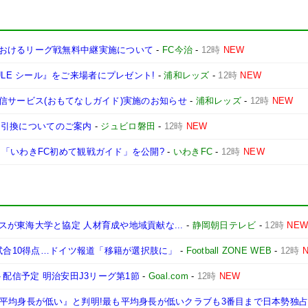
おけるリーグ戦無料中継実施について
-
FC今治
-
12時
NEW
SCHEDULE シール』をご来場者にプレゼント!
-
浦和レッズ
-
12時
NEW
況配信サービス(おもてなしガイド)実施のお知らせ
-
浦和レッズ
-
12時
NEW
ット引換についてのご案内
-
ジュビロ磐田
-
12時
NEW
「いわきFC初めて観戦ガイド」を公開?
-
いわきFC
-
12時
NEW
が東海大学と協定 人材育成や地域貢献な...
-
静岡朝日テレビ
-
12時
NE
1試合10得点…ドイツ報道「移籍が選択肢に」
-
Football ZONE WEB
-
12時
ト配信予定 明治安田J3リーグ第1節
-
Goal.com
-
12時
NEW
も平均身長が低い』と判明!最も平均身長が低いクラブも3番目まで日本勢独