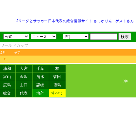
Jリーグとサッカー日本代表の総合情報サイト さっかりん
-
ゲストさん
FAワールドカップ
12月
予定
＞
浦和
大宮
千葉
柏
富山
金沢
清水
磐田
≫
広島
山口
讃岐
徳島
総合
代表
海外
すべて