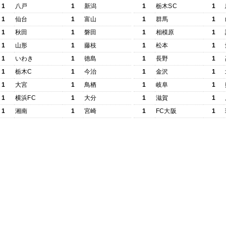
1
八戸
1
新潟
1
栃木SC
1
1
仙台
1
富山
1
群馬
1
1
秋田
1
磐田
1
相模原
1
1
山形
1
藤枝
1
松本
1
1
いわき
1
徳島
1
長野
1
1
栃木C
1
今治
1
金沢
1
1
大宮
1
鳥栖
1
岐阜
1
1
横浜FC
1
大分
1
滋賀
1
1
湘南
1
宮崎
1
FC大阪
1