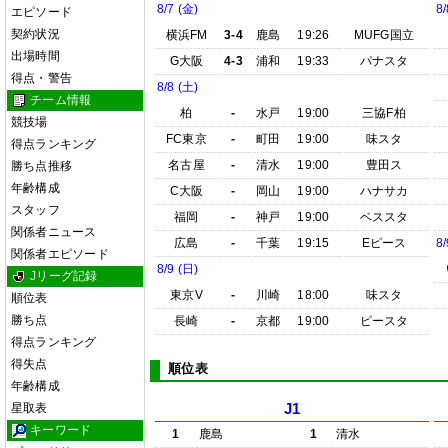
8/7 (金)
8/
エピソード
契約状況
横浜FM
3-4
鹿島
19:26
MUFG国立
出場時間
G大阪
4-3
浦和
19:33
パナスタ
得点・警告
8/8 (土)
チーム情報
柏
-
水戸
19:00
三協F柏
競技場
FC東京
-
町田
19:00
味スタ
得点ランキング
名古屋
-
清水
19:00
豊田ス
勝ち点推移
年齢構成
C大阪
-
岡山
19:00
ハナサカ
スタッフ
福岡
-
神戸
19:00
ベススタ
関係者ニュース
広島
-
千葉
19:15
Eピース
8/
関係者エピソード
8/9 (日)
Jリーグ記録
東京V
-
川崎
18:00
味スタ
順位表
勝ち点
長崎
-
京都
19:00
ピースタ
得点ランキング
得失点
順位表
年齢構成
星取表
J1
キーワード
1
鹿島
1
清水