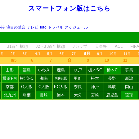
スマートフォン版はこちら
移籍
注目の試合
テレビ
toto
トラベル
スケジュール
J1百年構想
J2・J3百年構想
Jカップ
天皇杯
ACL
FI
8月
1月
2月
3月
4月
5月
6月
7月
9月
10月
11月
8
8/5
6
7
9
10
11
山形
福島
いわき
鹿島
水戸
栃木SC
栃木C
群馬
横浜FM
横浜FC
湘南
相模原
甲府
松本
長野
新潟
京都
G大阪
C大阪
FC大阪
奈良
神戸
鳥取
岡山
北九州
鳥栖
長崎
熊本
大分
宮崎
鹿児島
琉球