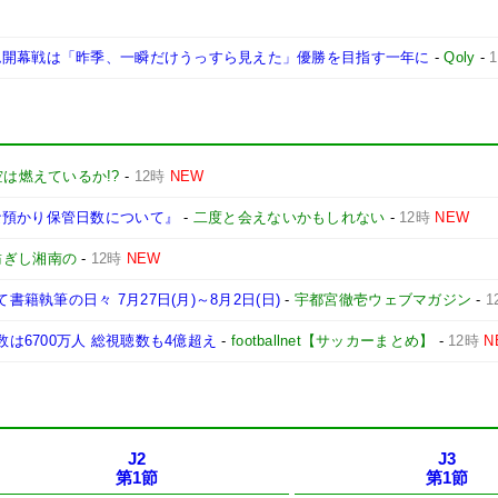
ム開幕戦は「昨季、一瞬だけうっすら見えた」優勝を目指す一年に
-
Qoly
-
は燃えているか!?
-
12時
NEW
な預かり保管日数について』
-
二度と会えないかもしれない
-
12時
NEW
紡ぎし湘南の
-
12時
NEW
書籍執筆の日々 7月27日(月)～8月2日(日)
-
宇都宮徹壱ウェブマガジン
-
1
数は6700万人 総視聴数も4億超え
-
footballnet【サッカーまとめ】
-
12時
N
J2
J3
第1節
第1節