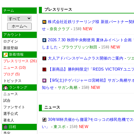
プレスリリース
チーム
株式会社近鉄リテーリング様 新規パートナー契
せ
-
奈良クラブ
-
15時
NEW
アカウント
2026.7.30 秋田中央郵便局 夏休みイベン
ログイン
しました
-
ブラウブリッツ秋田
-
15時
NEW
新規登録
新着情報
大人アドバンスゲームクラス開催のご案内
-
ツ
プレスリリース (26)
ニュース (10)
【新商品】勝利時限定!「REDS VICTORYユニ
ブログ (5)
【9/5(土)テゲバジャーロ宮崎戦】サガン鳥栖
トピックス
ランキング
知らせ
-
サガン鳥栖
-
15時
NEW
ニュース
試合
ファンサイト
ニュース
選手公式
30年W杯共催から撤退?モロッコの移民危機で
著名人
い」
-
東スポ
-
15時
NEW
日程
予定