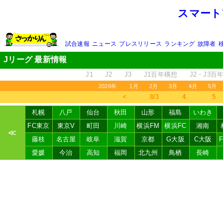
スマート
試合速報
ニュース
プレスリリース
ランキング
故障者
Jリーグ 最新情報
J1
J2
J3
J1百年構想
J2・J3百
2026年
1月
2月
3月
4月
5月
＜
8/3
4
5
札幌
八戸
仙台
秋田
山形
福島
いわき
FC東京
東京V
町田
川崎
横浜FM
横浜FC
湘南
≪
藤枝
名古屋
岐阜
滋賀
京都
G大阪
C大阪
愛媛
今治
高知
福岡
北九州
鳥栖
長崎