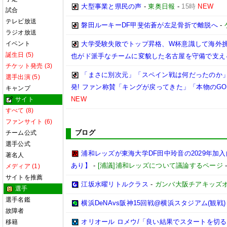
大型事業と県民の声
-
東奥日報
-
15時
NEW
試合
テレビ放送
磐田ルーキーDF甲斐佑蒼が左足骨折で離脱へ
-
ラジオ放送
イベント
大学受験失敗でトップ昇格、W杯意識して海外
誕生日 (5)
也がド派手なチームに変貌した名古屋を守備で支え
チケット発売 (3)
「まさに別次元」「スペイン戦は何だったのか
選手出演 (5)
発! ファン称賛「キングが戻ってきた」「本物のGO
キャンプ
NEW
サイト
すべて (8)
ファンサイト (6)
ブログ
チーム公式
選手公式
浦和レッズが東海大学DF田中玲音の2029年加
著名人
あり】
-
[浦議]浦和レッズについて議論するページ
メディア (1)
サイトを推薦
江坂水曜リトルクラス
-
ガンバ大阪チアキッズ
選手
選手名鑑
横浜DeNAvs阪神15回戦@横浜スタジアム(観戦)
故障者
オリオール ロメウ/「良い結果でスタートを切
移籍