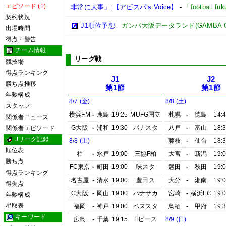
エピソード (1)
非常に大事」:【アビスパ’s Voice】
-
「football 
契約状況
J1順位予想
-
ガンバ大阪データランド(GAMBA OSAK
出場時間
得点・警告
チーム情報
リーグ戦
競技場
得点ランキング
J1
J2
勝ち点推移
第1節
第1節
年齢構成
8/7 (金)
8/8 (土)
スタッフ
横浜FM
-
鹿島
19:25
MUFG国立
札幌
-
徳島
14:
関係者ニュース
G大阪
-
浦和
19:30
パナスタ
八戸
-
富山
18:
関係者エピソード
Jリーグ記録
8/8 (土)
藤枝
-
仙台
18:
順位表
柏
-
水戸
19:00
三協F柏
大宮
-
新潟
19:
勝ち点
FC東京
-
町田
19:00
味スタ
磐田
-
秋田
19:
得点ランキング
名古屋
-
清水
19:00
豊田ス
大分
-
湘南
19:
得失点
C大阪
-
岡山
19:00
ハナサカ
宮崎
-
横浜FC
19:
年齢構成
星取表
福岡
-
神戸
19:00
ベススタ
鳥栖
-
甲府
19:
キーワード
広島
-
千葉
19:15
Eピース
8/9 (日)