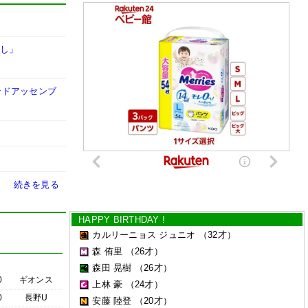
なし」
ンドアッセンブ
続きを見る
HAPPY BIRTHDAY !
カルリーニョス ジュニオ
（32才）
森 侑里
（26才）
森田 晃樹
（26才）
0
ギオンス
上林 豪
（24才）
0
長野U
安藤 陸登
（20才）