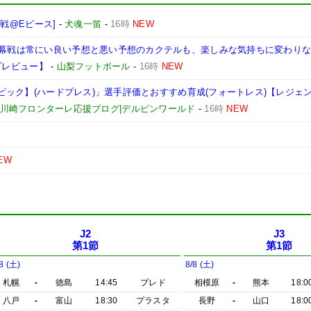
島戦@Eピース]
-
犬魂一笛
-
16時
NEW
。開幕戦は常にい良い予想と悪い予想のカクテルも、楽しみな気持ちに変わり
 プレビュー】
-
山梨フットボール
-
16時
NEW
【エピック】(ハードプレス)」選手評価とおすすめ育成(フォートレス)【レジェ
026)&川崎フロンターレ応援ブログ|デルピンワールド
-
16時
NEW
EW
J2
J3
第1節
第1節
8 (土)
8/8 (土)
札幌
-
徳島
14:45
プレド
相模原
-
熊本
18:0
八戸
-
富山
18:30
プラスタ
長野
-
山口
18:0