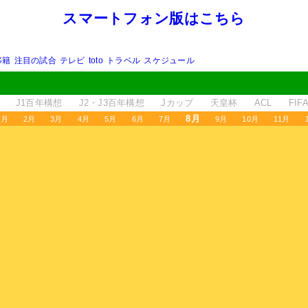
スマートフォン版はこちら
移籍
注目の試合
テレビ
toto
トラベル
スケジュール
J1百年構想
J2・J3百年構想
Jカップ
天皇杯
ACL
FI
8月
1月
2月
3月
4月
5月
6月
7月
9月
10月
11月