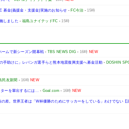
ONE 募金(義援金・支援金)実施のお知らせ
-
FC今治
-
15時
施しました
-
福島ユナイテッドFC
-
15時
ホームで新シーズン開幕戦
-
TBS NEWS DIG
-
16時
NEW
の手助けに」レバンガ選手らと熊本地震復興支援へ募金活動
-
DOSHIN SP
島民友新聞
-
16時
NEW
スターを輩出するには…
-
Goal.com
-
16時
NEW
表の差。世界王者は「W杯優勝のためにサッカーをしている」わけでない【