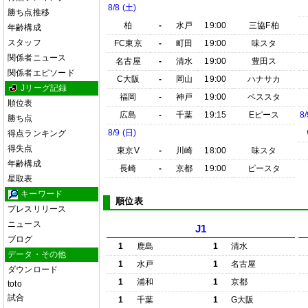
8/8 (土)
勝ち点推移
柏
-
水戸
19:00
三協F柏
年齢構成
スタッフ
FC東京
-
町田
19:00
味スタ
関係者ニュース
名古屋
-
清水
19:00
豊田ス
関係者エピソード
C大阪
-
岡山
19:00
ハナサカ
Jリーグ記録
福岡
-
神戸
19:00
ベススタ
順位表
広島
-
千葉
19:15
Eピース
8/
勝ち点
8/9 (日)
得点ランキング
得失点
東京V
-
川崎
18:00
味スタ
年齢構成
長崎
-
京都
19:00
ピースタ
星取表
キーワード
順位表
プレスリリース
ニュース
J1
ブログ
1
鹿島
1
清水
データ・その他
1
水戸
1
名古屋
ダウンロード
1
浦和
1
京都
toto
試合
1
千葉
1
G大阪