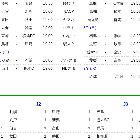
藤枝
-
仙台
18:30
藤枝サ
鳥取
-
FC大阪
19:0
大宮
-
新潟
19:00
NACK
高知
-
松本
19:0
磐田
-
秋田
19:00
ヤマハ
鹿児島
-
群馬
19:0
大分
-
湘南
19:00
クラド
8/9 (日)
宮崎
-
横浜FC
19:00
いちご
福島
-
讃岐
18:0
鳥栖
-
甲府
19:30
駅スタ
滋賀
-
岐阜
18:3
9 (日)
栃木SC
-
金沢
19:0
いわき
-
今治
18:00
ハワスタ
愛媛
-
奈良
19:0
山形
-
栃木C
19:00
NDスタ
9/9 (水)
琉球
-
北九州
19:0
J2
J3
1
札幌
1
甲府
1
福島
1
1
八戸
1
新潟
1
栃木SC
1
1
仙台
1
富山
1
群馬
1
1
秋田
1
磐田
1
相模原
1