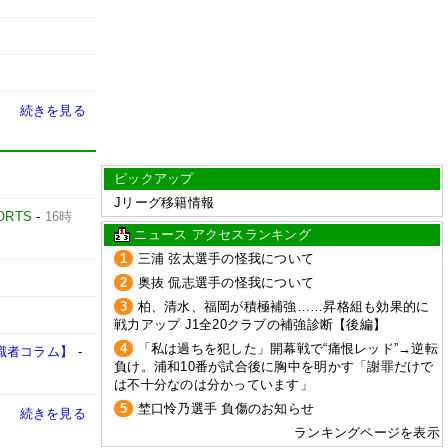
続きを見る
ピックアップ
Jリーグ移籍情報
ORTS
-
16時
ニュース アクセスランキング
1
三浦 弦太選手の怪我について
2
奥抜 侃志選手の怪我について
3
柏、清水、福岡が積極補強……昇格組も効果的に
戦力アップ J1全20クラブの補強診断【後編】
4
「私は過ちを犯した」開幕戦で“痛恨レッド”→逆転
識者コラム】
-
負け。浦和10番が試合後に胸中を明かす「謝罪だけで
は不十分なのは分かっています」
5
埜口怜乃選手 負傷のお知らせ
続きを見る
ランキングページを表示