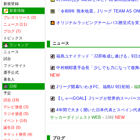
新規登録
新着情報
「令和8年 熊本地震」Jリーグ TEAM AS 
プレスリリース (3)
オリジナルラッピングチームバス贈呈式を実
ニュース (11)
ブログ (7)
トピックス
ニュース
ランキング
ニュース
福島ユナイテッド「J2昇格成し遂げる」9日
試合
ファンサイト
中村桐耶選手会長「少しでも力になって復興
選手公式
NEW
著名人
日程
Jリーグ開幕!いわきFC、福島U 9日初戦
-
福
予定
【しゃべGOAL】Jリーグが世界的スーパー
試合 (19)
テレビ放送 (3)
4年間で大きく開いた日本代表とスペイン代
ラジオ放送 (5)
サッカーダイジェストWEB
-
16時
NEW
イベント (16)
誕生日 (5)
チケット発売 (4)
ブログ