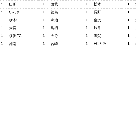
1
山形
1
藤枝
1
松本
1
1
いわき
1
徳島
1
長野
1
1
栃木C
1
今治
1
金沢
1
1
大宮
1
鳥栖
1
岐阜
1
1
横浜FC
1
大分
1
滋賀
1
1
湘南
1
宮崎
1
FC大阪
1