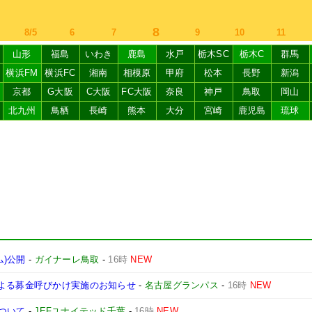
8
8/5
6
7
9
10
11
山形
福島
いわき
鹿島
水戸
栃木SC
栃木C
群馬
横浜FM
横浜FC
湘南
相模原
甲府
松本
長野
新潟
京都
G大阪
C大阪
FC大阪
奈良
神戸
鳥取
岡山
北九州
鳥栖
長崎
熊本
大分
宮崎
鹿児島
琉球
ム)公開
-
ガイナーレ鳥取
-
16時
NEW
による募金呼びかけ実施のお知らせ
-
名古屋グランパス
-
16時
NEW
について
-
JEFユナイテッド千葉
-
16時
NEW