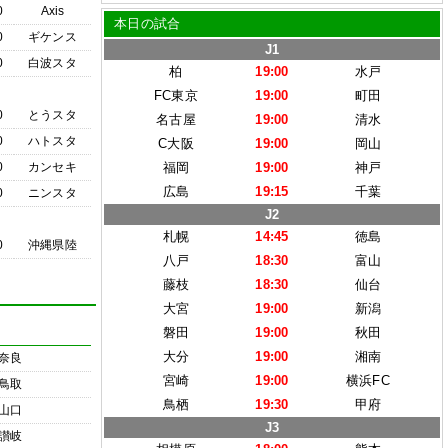
0
Axis
本日の試合
0
ギケンス
J1
0
白波スタ
柏
19:00
水戸
FC東京
19:00
町田
0
とうスタ
名古屋
19:00
清水
0
ハトスタ
C大阪
19:00
岡山
0
カンセキ
福岡
19:00
神戸
広島
19:15
千葉
0
ニンスタ
J2
札幌
14:45
徳島
0
沖縄県陸
八戸
18:30
富山
藤枝
18:30
仙台
大宮
19:00
新潟
磐田
19:00
秋田
大分
19:00
湘南
奈良
宮崎
19:00
横浜FC
鳥取
鳥栖
19:30
甲府
山口
J3
讃岐