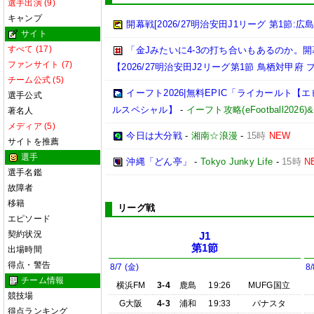
選手出演 (9)
キャンプ
開幕戦[2026/27明治安田J1リーグ 第1節:広
サイト
すべて (17)
「金Jみたいに4-3の打ち合いもあるのか
ファンサイト (7)
【2026/27明治安田J2リーグ第1節 鳥栖対甲府
チーム公式 (5)
イーフト2026|無料EPIC「ライカールト
選手公式
ルスペシャル】
-
イーフト攻略(eFootball2
著名人
メディア (5)
今日は大分戦
-
湘南☆浪漫
-
15時
NEW
サイトを推薦
選手
沖縄「どん亭」
-
Tokyo Junky Life
-
15時
N
選手名鑑
故障者
移籍
リーグ戦
エピソード
契約状況
J1
第1節
出場時間
得点・警告
8/7 (金)
8/
チーム情報
横浜FM
3-4
鹿島
19:26
MUFG国立
競技場
G大阪
4-3
浦和
19:33
パナスタ
得点ランキング