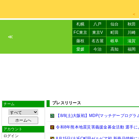
＜
札幌
八戸
仙台
秋田
FC東京
東京V
町田
川崎
≪
藤枝
名古屋
岐阜
滋賀
愛媛
今治
高知
福岡
プレスリリース
チーム
【8/8(土)大阪戦】MDP(マッチデープログラ
令和8年熊本地震災害義援金募金活動 選手
アカウント
ログイン
8月15日(土)FC町田ゼルビア戦 新商品情報