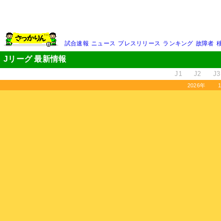
試合速報
ニュース
プレスリリース
ランキング
故障者
Jリーグ 最新情報
J1
J2
J3
2026年