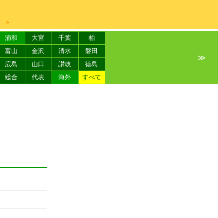
＞
浦和
大宮
千葉
柏
富山
金沢
清水
磐田
≫
広島
山口
讃岐
徳島
総合
代表
海外
すべて