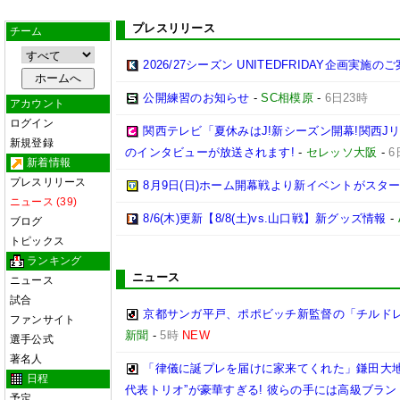
プレスリリース
チーム
2026/27シーズン UNITEDFRIDAY企画実施の
公開練習のお知らせ
-
SC相模原
-
6日23時
アカウント
ログイン
関西テレビ「夏休みはJ!新シーズン開幕!関西J
新規登録
のインタビューが放送されます!
-
セレッソ大阪
-
6
新着情報
プレスリリース
8月9日(日)ホーム開幕戦より新イベントがスター
ニュース (39)
8/6(木)更新【8/8(土)vs.山口戦】新グッズ情報
-
ブログ
トピックス
ランキング
ニュース
ニュース
試合
京都サンガ平戸、ポポビッチ新監督の「チルド
ファンサイト
新聞
-
5時
NEW
選手公式
著名人
「律儀に誕プレを届けに家来てくれた」鎌田大地
日程
代表トリオ”が豪華すぎる! 彼らの手には高級ブラン
予定