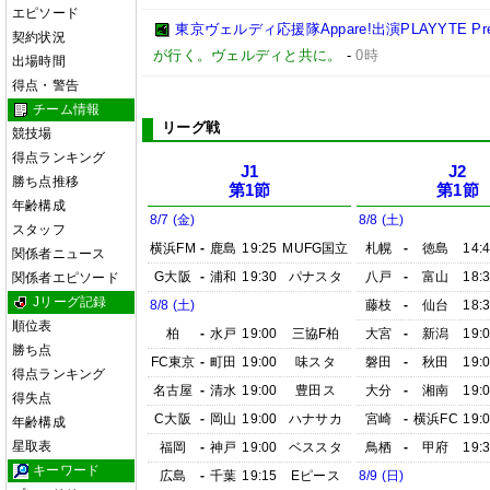
エピソード
東京ヴェルディ応援隊Appare!出演PLAYYTE Pre
契約状況
が行く。ヴェルディと共に。
-
0時
出場時間
得点・警告
チーム情報
リーグ戦
競技場
得点ランキング
J1
J2
勝ち点推移
第1節
第1節
年齢構成
8/7 (金)
8/8 (土)
スタッフ
横浜FM
-
鹿島
19:25
MUFG国立
札幌
-
徳島
14:
関係者ニュース
G大阪
-
浦和
19:30
パナスタ
八戸
-
富山
18:
関係者エピソード
Jリーグ記録
8/8 (土)
藤枝
-
仙台
18:
順位表
柏
-
水戸
19:00
三協F柏
大宮
-
新潟
19:
勝ち点
FC東京
-
町田
19:00
味スタ
磐田
-
秋田
19:
得点ランキング
名古屋
-
清水
19:00
豊田ス
大分
-
湘南
19:
得失点
C大阪
-
岡山
19:00
ハナサカ
宮崎
-
横浜FC
19:
年齢構成
星取表
福岡
-
神戸
19:00
ベススタ
鳥栖
-
甲府
19:
キーワード
広島
-
千葉
19:15
Eピース
8/9 (日)