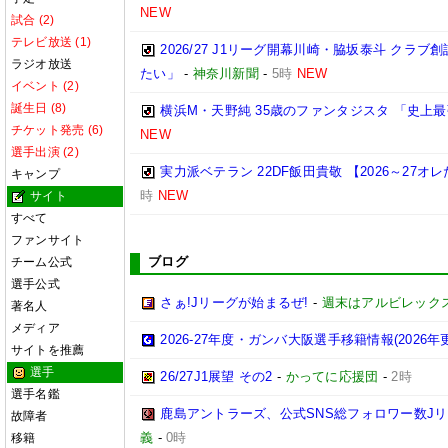
NEW
試合 (2)
テレビ放送 (1)
2026/27 J1リーグ開幕川崎・脇坂泰斗 クラ
ラジオ放送
たい」
-
神奈川新聞
-
5時
NEW
イベント (2)
誕生日 (8)
横浜M・天野純 35歳のファンタジスタ 「史上
チケット発売 (6)
NEW
選手出演 (2)
実力派ベテラン 22DF飯田貴敬 【2026～27
キャンプ
時
NEW
サイト
すべて
ファンサイト
ブログ
チーム公式
選手公式
さぁ!Jリーグが始まるぜ!
-
週末はアルビレックス
著名人
メディア
2026-27年度・ガンバ大阪選手移籍情報(2026年
サイトを推薦
選手
26/27J1展望 その2
-
かってに応援団
-
2時
選手名鑑
鹿島アントラーズ、公式SNS総フォロワー数J
故障者
義
-
0時
移籍