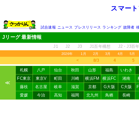
スマート
試合速報
ニュース
プレスリリース
ランキング
故障者
Jリーグ 最新情報
J1
J2
J3
J1百年構想
J2・J3百
2026年
1月
2月
3月
4月
5月
＜
8/3
4
5
札幌
八戸
仙台
秋田
山形
福島
いわき
FC東京
東京V
町田
川崎
横浜FM
横浜FC
湘南
≪
藤枝
名古屋
岐阜
滋賀
京都
G大阪
C大阪
愛媛
今治
高知
福岡
北九州
鳥栖
長崎