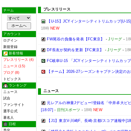
プレスリリース
チーム
【U-15】JCYインターシティトリムカップ(U-15
18時
NEW
アカウント
FW尾谷の負傷を発表【FC東京】
-
Jリーグ
-
1
ログイン
新規登録
DF長友が契約を更新【FC東京】
-
Jリーグ
-
18
新着情報
プレスリリース (4)
FC岐阜U-15 「JCYインターシティトリムカップ (U
ニュース (15)
【チーム】2026-27シーズンキャプテン決定の
ブログ (8)
トピックス
ランキング
ニュース
ニュース
試合
元レアルの神童Jデビュー!登録名「中井卓大ピ
ファンサイト
[18:07]
-
日刊スポーツ
-
18時
NEW
選手公式
著名人
【J1】東京V-川崎F、長崎-京都/スコア速報中[18:
日程
予定