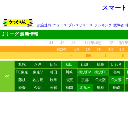
スマート
試合速報
ニュース
プレスリリース
ランキング
故障者
Jリーグ 最新情報
J1
J2
J3
J1百年構想
J2・J3百
2026年
1月
2月
3月
4月
5月
＜
8/6
7
8
札幌
八戸
仙台
秋田
山形
福島
いわき
FC東京
東京V
町田
川崎
横浜FM
横浜FC
湘南
≪
藤枝
名古屋
岐阜
滋賀
京都
G大阪
C大阪
愛媛
今治
高知
福岡
北九州
鳥栖
長崎