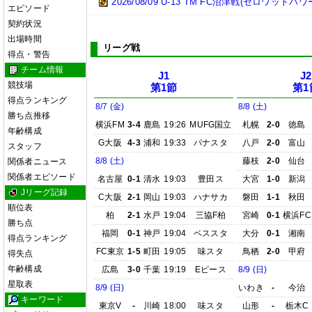
2026/08/09 U-13 TM FC沼津戦(ゼロワットパ
エピソード
契約状況
出場時間
リーグ戦
得点・警告
チーム情報
J1
J2
競技場
第1節
第1
得点ランキング
8/7 (金)
8/8 (土)
勝ち点推移
横浜FM
3-4
鹿島
19:26
MUFG国立
札幌
2-0
徳島
年齢構成
G大阪
4-3
浦和
19:33
パナスタ
八戸
2-0
富山
スタッフ
8/8 (土)
藤枝
2-0
仙台
関係者ニュース
関係者エピソード
名古屋
0-1
清水
19:03
豊田ス
大宮
1-0
新潟
Jリーグ記録
C大阪
2-1
岡山
19:03
ハナサカ
磐田
1-1
秋田
順位表
柏
2-1
水戸
19:04
三協F柏
宮崎
0-1
横浜FC
勝ち点
福岡
0-1
神戸
19:04
ベススタ
大分
0-1
湘南
得点ランキング
FC東京
1-5
町田
19:05
味スタ
鳥栖
2-0
甲府
得失点
年齢構成
広島
3-0
千葉
19:19
Eピース
8/9 (日)
星取表
8/9 (日)
いわき
-
今治
キーワード
東京V
-
川崎
18:00
味スタ
山形
-
栃木C