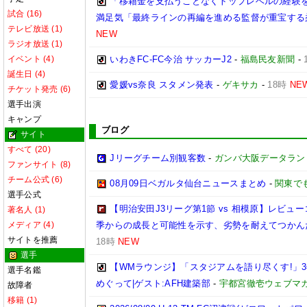
「移籍金を支払うことなくトップレベルの経験を
試合 (16)
満足気「最終ラインの再編を進める監督が重宝する
テレビ放送 (1)
NEW
ラジオ放送 (1)
イベント (4)
いわきFC-FC今治 サッカーJ2
-
福島民友新聞
-
誕生日 (4)
愛媛vs奈良 スタメン発表
-
ゲキサカ
-
18時
NE
チケット発売 (6)
選手出演
キャンプ
ブログ
サイト
すべて (20)
Jリーグチーム別観客数
-
ガンバ大阪データランド(GA
ファンサイト (8)
チーム公式 (6)
08月09日ベガルタ仙台ニュースまとめ
-
関東で
選手公式
【明治安田J3リーグ第1節 vs 相模原】レビ
著名人 (1)
メディア (4)
季からの成長と可能性を示す、劣勢を耐えてつかん
サイトを推薦
18時
NEW
選手
【WMラウンジ】「スタジアムを語り尽くす!」
選手名鑑
めぐって|ゲスト:AFH建築部
-
宇都宮徹壱ウェブマ
故障者
移籍 (1)